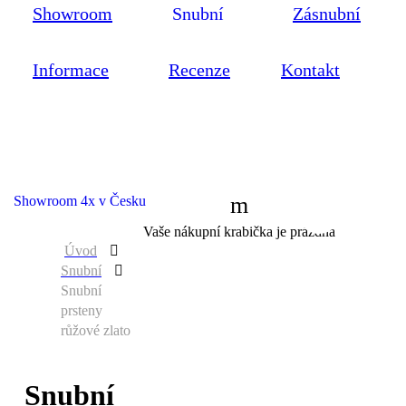
Showroom
Snubní
Zásnubní
Informace
Recenze
Kontakt
Showroom 4x v Česku
0
Vaše nákupní krabička je prázdná
Úvod
Snubní
Snubní
prsteny
růžové zlato
Snubní