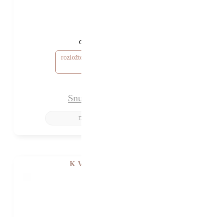
35 500 Kč
30 500 Kč
od
rozložte si cenu od 915 Kč / měsíc
Snubní prsteny Thor
K VIDĚNÍ V SHOWROOMU