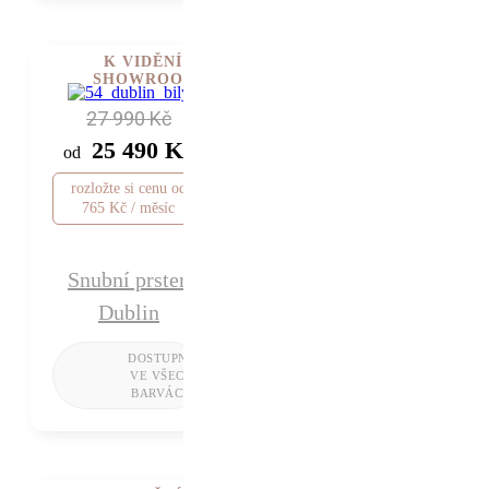
K VIDĚNÍ V
SHOWROOMU
27 990 Kč
25 490 Kč
od
rozložte si cenu od
765 Kč / měsíc
Snubní prsten
Dublin