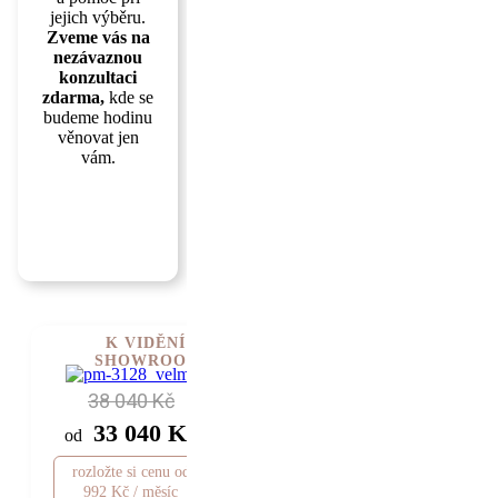
jejich výběru.
Zveme vás na
nezávaznou
konzultaci
zdarma,
kde se
budeme hodinu
věnovat jen
vám.
ZJISTIT
VÍC
K VIDĚNÍ V
SHOWROOMU
38 040 Kč
33 040 Kč
od
rozložte si cenu od
992 Kč / měsíc