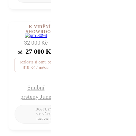
K VIDĚNÍ V
SHOWROOMU
32 000 Kč
27 000 Kč
od
rozložte si cenu od
810 Kč / měsíc
Snubní
prsteny June