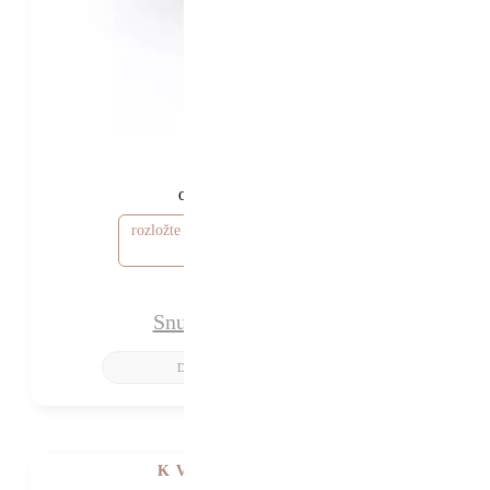
45 160 Kč
40 160 Kč
od
rozložte si cenu od 1 205 Kč / měsíc
Snubní prsteny Rosa
K VIDĚNÍ V SHOWROOMU