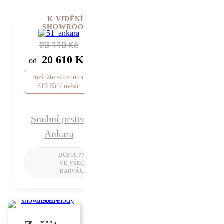
K VIDĚNÍ V
SHOWROOMU
23 110 Kč
20 610 Kč
od
rozložte si cenu od
619 Kč / měsíc
Snubní prsten
Ankara