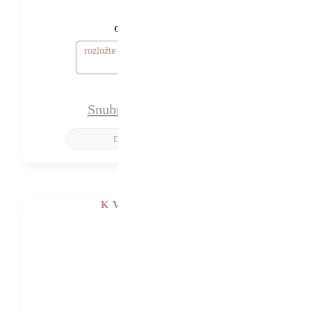
38 750 Kč
33 750 Kč
od
rozložte si cenu od 1 013 Kč / měsíc
Snubní prsteny Shannon
K VIDĚNÍ V SHOWROOMU