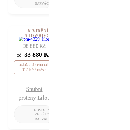
K VIDĚNÍ V
SHOWROOMU
38 880 Kč
33 880 Kč
od
rozložte si cenu od 1
017 Kč / měsíc
Snubní
prsteny Lilou