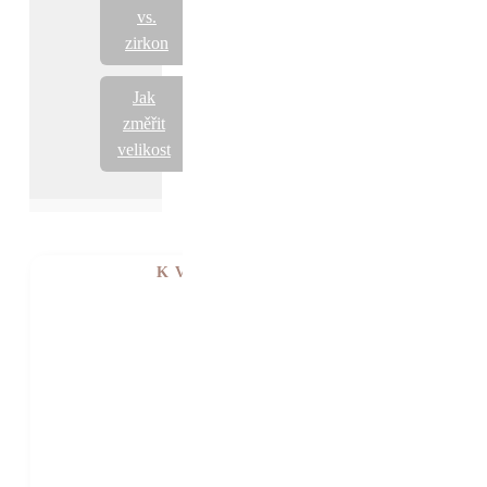
vs.
zirkon
Jak
změřit
velikost
K VIDĚNÍ V SHOWROOMU