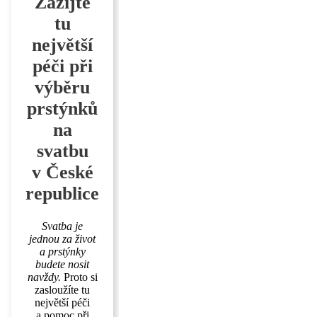
Zažijte
tu
největší
péči při
výběru
prstýnků
na
svatbu
v České
republice
Svatba je
jednou za život
a prstýnky
budete nosit
navždy.
Proto si
zasloužíte tu
největší péči
a pomoc při