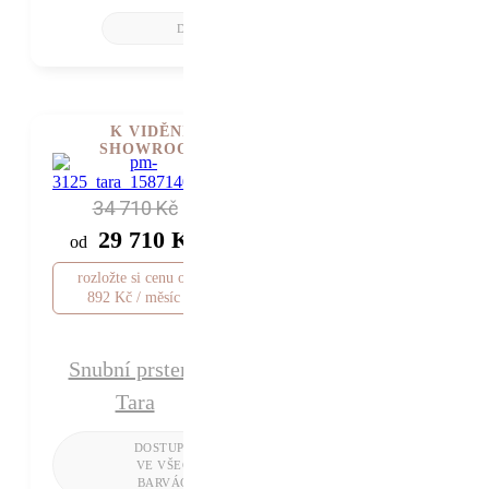
K VIDĚNÍ V
SHOWROOMU
34 710 Kč
29 710 Kč
od
rozložte si cenu od
892 Kč / měsíc
Snubní prsteny
Tara