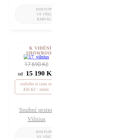
K VIDĚNÍ V
SHOWROOMU
17 690 Kč
15 190 Kč
od
rozložte si cenu od
456 Kč / měsíc
Snubní prsten
Vilnius