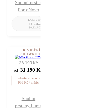
Snubní prsten
PortoNovo
K VIDĚNÍ V
SHOWROOMU
36 190 Kč
31 190 Kč
od
rozložte si cenu od
936 Kč / měsíc
Snubní
prsteny Luma