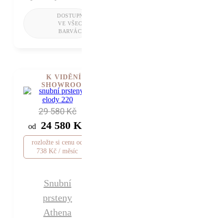
K VIDĚNÍ V
SHOWROOMU
29 580 Kč
24 580 Kč
od
rozložte si cenu od
738 Kč / měsíc
Snubní
prsteny
Athena