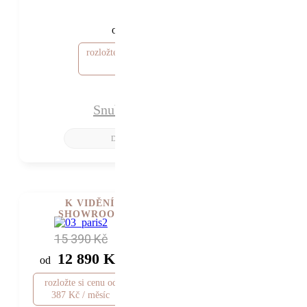
29 940 Kč
24 940 Kč
od
rozložte si cenu od 749 Kč / měsíc
Snubní prsteny Iliana
K VIDĚNÍ V
SHOWROOMU
15 390 Kč
12 890 Kč
od
rozložte si cenu od
387 Kč / měsíc