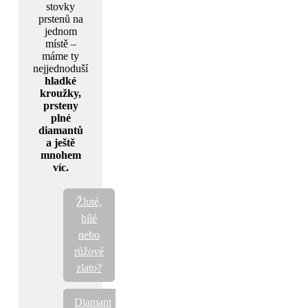
stovky
prstenů na
jednom
místě –
máme ty
nejjednoduší
hladké
kroužky,
prsteny
plné
diamantů
a ještě
mnohem
víc.
Žluté,
bílé
nebo
růžové
zlato?
Diamant