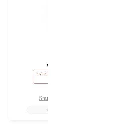
22 710 Kč
20 210 Kč
od
rozložte si cenu od 607 Kč / měsíc
Snubní prsten Ottawa