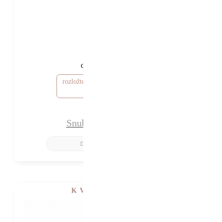
31 240 Kč
26 240 Kč
od
rozložte si cenu od 788 Kč / měsíc
Snubní prsteny Ebony
K VIDĚNÍ V SHOWROOMU