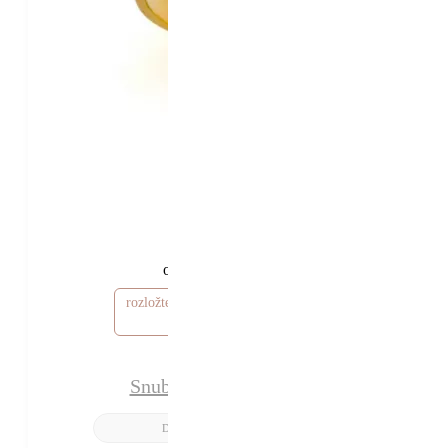
28 340 Kč
23 340 Kč
od
rozložte si cenu od 701 Kč / měsíc
Snubní prsteny Delilah