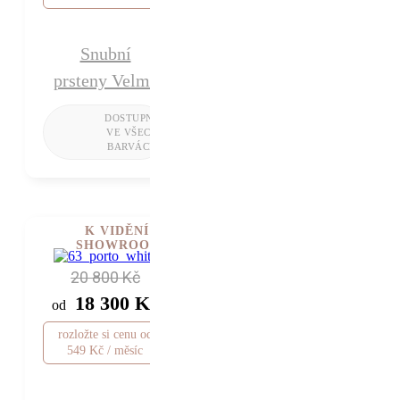
Snubní
prsteny Velma
K VIDĚNÍ V
SHOWROOMU
20 800 Kč
18 300 Kč
od
rozložte si cenu od
549 Kč / měsíc