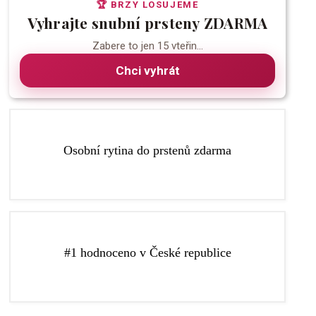
🏆 BRZY LOSUJEME
Vyhrajte snubní prsteny ZDARMA
Zabere to jen 15 vteřin...
Chci vyhrát
Více o rytí
Osobní rytina do prstenů zdarma
kterému budou vaše prsteny ještě speciálnější.
Do prstenů vám zdarma vyryjeme libovolný text, díky
republice podle recenzí na Google a Facebooku.
#1 hodnoceno v České republice
výběr snubních a zásnubních prstenů v České
Zlatnictví Elody je nejlépe hodnocené zlatnictví pro