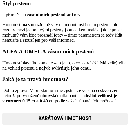
Styl prstenu
Upřímně –
u zásnubních prstenů ani ne.
Hmotnost má samozřejmě vliv na mohutnost i cenu prstenu, ale
rozdíly mezi jednotlivými prsteny jsou celkem malé a jak je prsten
mohutný vám lépe prozradí fotky – tímto parametrem se tedy řídit
nemusíte a slouží jen pro vaší informaci.
ALFA A OMEGA zásnubních prstenů
Hmotnost hlavního kamene – to je to, o co tady běží. Má velký vliv
na vzhled prstenu a
nejvíc ovlivňuje jeho cenu.
Jaká je ta pravá hmotnost?
Dobrá zpráva! V průzkumu jsme zjistili, že většina českých žen
netouží po vyloženě obrovském diamantu –
ideální velikost je
v rozmezí 0.15 ct a 0.40 ct
, podle vašich finančních možností.
KARÁTOVÁ HMOTNOST