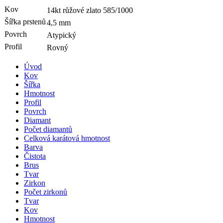
Kov
14kt růžové zlato
585/1000
Šířka prstenů
4,5 mm
Povrch
Atypický
Profil
Rovný
Úvod
Kov
Šířka
Hmotnost
Profil
Povrch
Diamant
Počet diamantů
Celková karátová hmotnost
Barva
Čistota
Brus
Tvar
Zirkon
Počet zirkonů
Tvar
Kov
Hmotnost