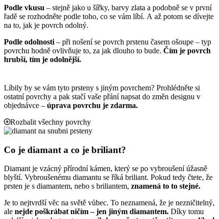
Podle vkusu
– stejně jako u šířky, barvy zlata a podobně se v první
řadě se rozhodněte podle toho, co se vám líbí. A až potom se dívejte
na to, jak je povrch odolný.
Podle odolnosti
– při nošení se povrch prstenu časem ošoupe – typ
povrchu hodně ovlivňuje to, za jak dlouho to bude.
Čím je povrch
hrubší, tím je odolnější.
Líbily by se vám tyto prsteny s jiným povrchem? Prohlédněte si
ostatní povrchy
a pak stačí vaše přání napsat do změn designu v
objednávce –
úprava povrchu je zdarma.
Rozbalit všechny povrchy
Co je diamant a co je briliant?
Diamant je vzácný přírodní kámen, který se po vybroušení úžasně
blyští. Vybroušenému diamantu se říká briliant. Pokud tedy čtete, že
prsten je s diamantem, nebo s briliantem,
znamená to to stejné.
Je to nejtvrdší věc na světě vůbec. To neznamená, že je nezničitelný,
ale
nejde poškrábat ničím – jen jiným diamantem.
Díky tomu