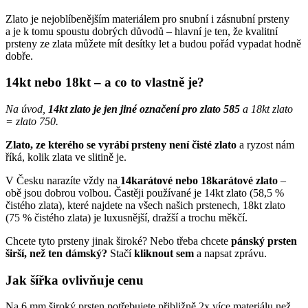
Zlato je nejoblíbenějším materiálem pro snubní i zásnubní prsteny
a je k tomu spoustu dobrých důvodů – hlavní je ten, že kvalitní
prsteny ze zlata můžete mít desítky let a budou pořád vypadat hodně
dobře.
14kt nebo 18kt – a co to vlastně je?
Na úvod,
14kt zlato je jen jiné označení pro zlato 585
a 18kt zlato
= zlato 750.
Zlato, ze kterého se vyrábí prsteny není čisté zlato
a ryzost nám
říká, kolik zlata ve slitině je.
V Česku narazíte vždy na
14karátové nebo 18karátové zlato
–
obě jsou dobrou volbou. Častěji používané je 14kt zlato (58,5 %
čistého zlata), které najdete na všech našich prstenech, 18kt zlato
(75 % čistého zlata) je luxusnější, dražší a trochu měkčí.
Chcete tyto prsteny jinak široké? Nebo třeba chcete
pánský prsten
širší, než ten dámský?
Stačí
kliknout sem
a napsat zprávu
.
Jak šířka ovlivňuje cenu
Na 6 mm široký prsten potřebujete přibližně 2x více materiálu než