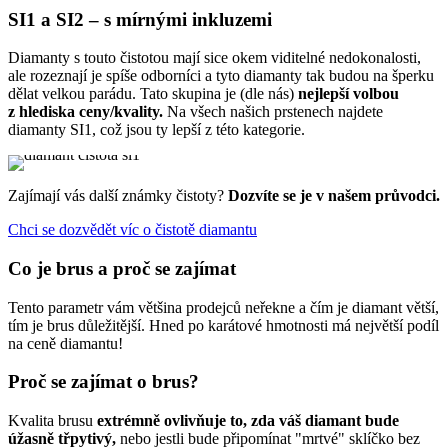
SI1 a SI2 – s mírnými inkluzemi
Diamanty s touto čistotou mají sice okem viditelné nedokonalosti,
ale rozeznají je spíše odborníci a tyto diamanty tak budou na šperku
dělat velkou parádu. Tato skupina je (dle nás)
nejlepší volbou
z hlediska ceny/kvality.
Na všech našich prstenech najdete
diamanty SI1, což jsou ty lepší z této kategorie.
Zajímají vás další známky čistoty?
Dozvíte se je v našem průvodci.
Chci se dozvědět víc o čistotě diamantu
Co je brus a proč se zajímat
Tento parametr vám většina prodejců neřekne a čím je diamant větší,
tím je brus důležitější. Hned po karátové hmotnosti má největší podíl
na ceně diamantu!
Proč se zajímat o brus?
Kvalita brusu
extrémně ovlivňuje to, zda váš diamant bude
úžasně třpytivý,
nebo jestli bude připomínat "mrtvé" sklíčko bez