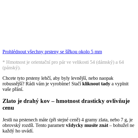
Prohlédnout všechny prsteny se šířkou okolo 5 mm
* Hmotnost je orientační pro pár ve velikosti 54 (dámský) a 64
(pánský).
Chcete tyto prsteny lehčí, aby byly levnější, nebo naopak
robusnější? Rádi vám je vyrobíme! Stačí
kliknout tady
a vyplnit
vaše přání
.
Zlato je drahý kov – hmotnost drasticky ovlivňuje
cenu
Jestli na prstenech máte (při stejné ceně) 4 gramy zlata, nebo 7 g, je
obrovský rozdíl. Tento parametr
vždycky musíte znát
– bohužel ne
každý ho uvádí.