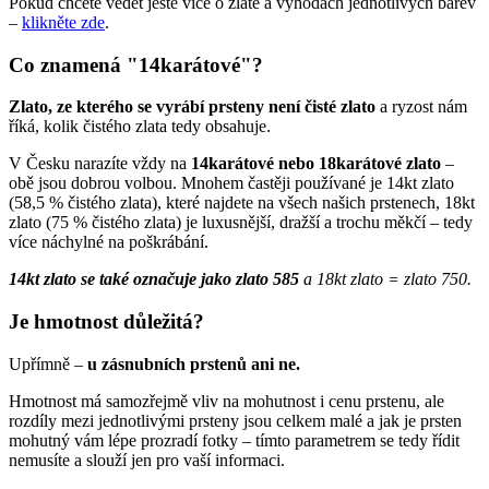
Pokud chcete vědět ještě více o zlatě a výhodách jednotlivých barev
–
klikněte zde
.
Co znamená "14karátové"?
Zlato, ze kterého se vyrábí prsteny není čisté zlato
a ryzost nám
říká, kolik čistého zlata tedy obsahuje.
V Česku narazíte vždy na
14karátové nebo 18karátové zlato
–
obě jsou dobrou volbou. Mnohem častěji používané je 14kt zlato
(58,5 % čistého zlata), které najdete na všech našich prstenech, 18kt
zlato (75 % čistého zlata) je luxusnější, dražší a trochu měkčí – tedy
více náchylné na poškrábání.
14kt zlato se také označuje jako zlato 585
a 18kt zlato = zlato 750.
Je hmotnost důležitá?
Upřímně –
u zásnubních prstenů ani ne.
Hmotnost má samozřejmě vliv na mohutnost i cenu prstenu, ale
rozdíly mezi jednotlivými prsteny jsou celkem malé a jak je prsten
mohutný vám lépe prozradí fotky – tímto parametrem se tedy řídit
nemusíte a slouží jen pro vaší informaci.