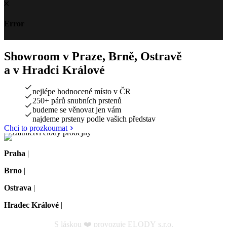
Error
Showroom v Praze, Brně, Ostravě
a v Hradci Králové
nejlépe hodnocené místo v ČR
250+ párů snubních prstenů
budeme se věnovat jen vám
najdeme prsteny podle vašich představ
Chci to prozkoumat
Praha
|
Na dělostřílnách 1060/4, Praha 6-Břevnov
Brno
|
Koliště 1912/13, Brno-střed
Ostrava
|
Českobratrská 1276/9, 702 00 Ostrava
Hradec Králové
|
Masarykovo nám. 1275/1, Hradec Králové
S láskou ❤️ provozuje ELODY s.r.o.