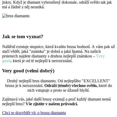
jiskry. Když je diamant vybroušený dokonale, odráží světlo tak jak
má a žádné z něj neuniká.
Jak se tom vyznat?
Naštěstí existuje stupnice, která kvalitu brusu hodnotí. A vám pak už
stačí vědět, jaká "známka" je dobrá a jaká špatná. Na našich
prstenech najdete diamanty s druhou nejlepší známkou –
Very
good
, která je od té nejlepší k nerozeznání.
Very good
(velmi dobrý)
Druhý nejlepší brus diamantu. Od nejlepšího "EXCELLENT"
brusu je k nerozeznání.
Odráží (téměr) všechno světlo,
které do
nich vstupuje a proto se úžasně blyští.
Zajímavá vás, jaké další brusy existují a proč každý diamant nemá
nejlepší brus?
Vše zjistíte v našem průvodci.
Chci se dozvědět víc o brusu diamantu