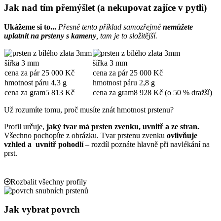
Jak nad tím přemýšlet (a nekupovat zajíce v pytli)
Ukážeme si to...
Přesně tento příklad samozřejmě
nemůžete
uplatnit na prsteny s kameny
, tam je to složitější.
šířka
3 mm
šířka
3 mm
cena za pár
25 000 Kč
cena za pár
25 000 Kč
hmotnost páru
4,3 g
hmotnost páru
2,8 g
cena za gram
5 813 Kč
cena za gram
8 928 Kč (o 50 % dražší)
Už rozumíte tomu, proč musíte znát hmotnost prstenu?
Profil určuje,
jaký tvar má prsten zvenku, uvnitř a ze stran.
Všechno pochopíte z obrázku. Tvar prstenu zvenku
ovlivňuje
vzhled a uvnitř pohodlí
– rozdíl poznáte hlavně při navlékání na
prst.
Rozbalit všechny profily
Jak vybrat povrch