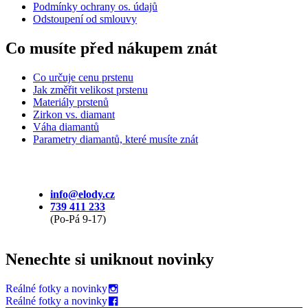
Podmínky ochrany os. údajů
Odstoupení od smlouvy
Co musíte před nákupem znát
Co určuje cenu prstenu
Jak změřit velikost prstenu
Materiály prstenů
Zirkon vs. diamant
Váha diamantů
Parametry diamantů, které musíte znát
info@elody.cz
739 411 233
(Po-Pá 9-17)
Nenechte si uniknout novinky
Reálné fotky a novinky
Reálné fotky a novinky