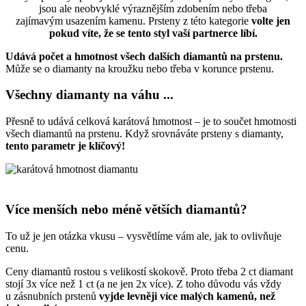
jsou ale neobvyklé výraznějším zdobením nebo třeba
zajímavým usazením kamenu. Prsteny z této kategorie
volte jen
pokud víte, že se tento styl vaší partnerce líbí.
Udává počet a hmotnost všech dalších diamantů na prstenu.
Může se o diamanty na kroužku nebo třeba v korunce prstenu.
Všechny diamanty na váhu ...
Přesně to udává celková karátová hmotnost – je to součet hmotnosti
všech diamantů na prstenu. Když srovnáváte prsteny s diamanty,
tento parametr je klíčový!
Více menších nebo méně větších diamantů?
To už je jen otázka vkusu – vysvětlíme vám ale, jak to ovlivňuje
cenu.
Ceny diamantů rostou s velikostí skokově. Proto třeba 2 ct diamant
stojí 3x více než 1 ct (a ne jen 2x více). Z toho důvodu vás vždy
u zásnubních prstenů
vyjde levněji více malých kamenů, než