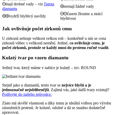
mají drobné vady – viz
čistota
nemají žádné vady
diamantu
časem žloutne a ztrácí
vydrží blyštivý navždy
blyštivost
Jak ovlivňuje počet zirkonů cenu
U zirkonů nehraje velikost velkou roli – konkrétně u nás se cena
zirkonů vůbec s velikostí nemění. Jediné,
co ovlivňuje cenu, je
počet zirkonů, protože se každý musí do prstenu ručně vsadit
.
Kulatý tvar po vzoru diamantu
Jediný tvar, který máme v nabíce je kulatý – tzv. ROUND
Stejně jako u diamantů, tento tvar se
nejvíce blyští a je
jednoznačně nejoblíbenější
. Zajímá vás, jaké další tvary existují?
Podívejte do našeho průvodce.
Zlato má skvělé vlastnosti a díky tomu je ideální volbou pro výrobu
zásnubních prstenů. Je krásné, odolné a dá se snadno dodatečně
upravovat.