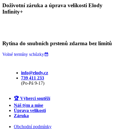
Doživotní záruka a úprava velikosti Elody
Infinity+
Rytina do snubních prstenů zdarma bez limitů
Volné termíny schůzky
info@elody.cz
739 411 233
(Po-Pá 9-17)
🏆 Výherci soutěží
Náš tým a mise
Úprava velikosti
Záruka
Obchodní podmínky