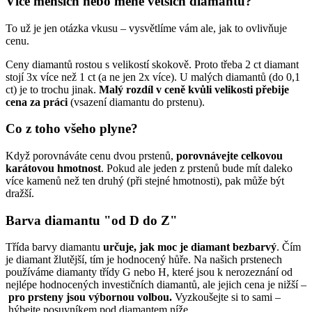
Více menších nebo méně větších diamantů?
To už je jen otázka vkusu – vysvětlíme vám ale, jak to ovlivňuje
cenu.
Ceny diamantů rostou s velikostí skokově. Proto třeba 2 ct diamant
stojí 3x více než 1 ct (a ne jen 2x více). U malých diamantů (do 0,1
ct) je to trochu jinak.
Malý rozdíl v ceně kvůli velikosti přebije
cena za práci
(vsazení diamantu do prstenu).
Co z toho všeho plyne?
Když porovnáváte cenu dvou prstenů,
porovnávejte celkovou
karátovou hmotnost
. Pokud ale jeden z prstenů bude mít daleko
více kamenů než ten druhý (při stejné hmotnosti), pak může být
dražší.
Barva diamantu "od D do Z"
Třída barvy diamantu
určuje, jak moc je diamant bezbarvý
. Čím
je diamant žlutější, tím je hodnocený hůře. Na našich prstenech
používáme diamanty třídy G nebo H, které jsou k nerozeznání od
nejlépe hodnocených investičních diamantů, ale jejich cena je nižší –
pro prsteny jsou výbornou volbou.
Vyzkoušejte si to sami –
hýbejte posuvníkem pod diamantem níže.