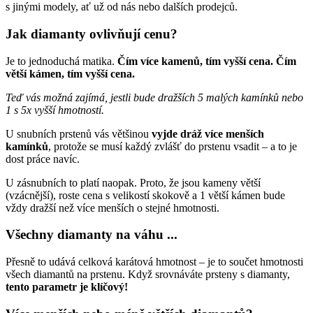
s jinými modely, ať už od nás nebo dalších prodejců.
Jak diamanty ovlivňují cenu?
Je to jednoduchá matika.
Čím více kamenů, tím vyšší cena. Čím
větší kámen, tím vyšší cena.
Teď vás možná zajímá, jestli bude dražších 5 malých kamínků nebo
1 s 5x vyšší hmotností.
U snubních prstenů vás většinou
vyjde dráž více menších
kamínků
, protože se musí každý zvlášť do prstenu vsadit – a to je
dost práce navíc.
U zásnubních to platí naopak. Proto, že jsou kameny větší
(vzácnější), roste cena s velikostí skokově a 1 větší kámen bude
vždy dražší než více menších o stejné hmotnosti.
Všechny diamanty na váhu ...
Přesně to udává celková karátová hmotnost – je to součet hmotnosti
všech diamantů na prstenu. Když srovnáváte prsteny s diamanty,
tento parametr je klíčový!