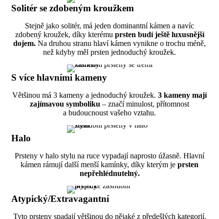
Solitér se zdobeným kroužkem
Stejně jako solitér, má jeden dominantní kámen a navíc
zdobený kroužek, díky kterému
prsten budí ještě luxusnější
dojem.
Na druhou stranu hlaví kámen vynikne o trochu méně,
než kdyby měl prsten jednoduchý kroužek.
S více hlavními kameny
Většinou má 3 kameny a jednoduchý kroužek.
3 kameny mají
zajímavou symboliku
– značí minulost, přítomnost
a budoucnoust vašeho vztahu.
Halo
Prsteny v halo stylu na ruce vypadají naprosto úžasně. Hlavní
kámen rámují další menší kamínky, díky kterým je
prsten
nepřehlédnutelný.
Atypický/Extravagantní
Tyto prsteny spadají většinou do nějaké z předešlých kategorií,