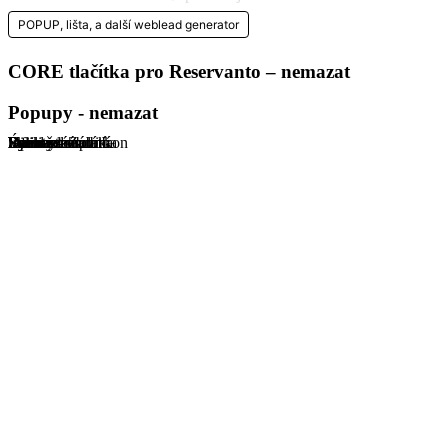
POPUP, lišta, a další weblead generator
CORE tlačítka pro Reservanto – nemazat
Popupy - nemazat
Rozložená platba
Showroom
Úpravy
Diamant vs. zirkon
Standard Záruka
Velikost-snubní
Infinity
Barva zlata
Rytina-snubní
Rytina-zásnubní