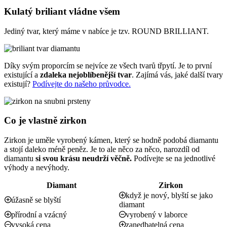
Kulatý briliant vládne všem
Jediný tvar, který máme v nabíce je tzv. ROUND BRILLIANT.
Díky svým proporcím se nejvíce ze všech tvarů třpytí. Je to první
existující a
zdaleka nejoblíbenější tvar
. Zajímá vás, jaké další tvary
existují?
Podívejte do našeho průvodce.
Co je vlastně zirkon
Zirkon je uměle vyrobený kámen, který se hodně podobá diamantu
a stojí daleko méně peněz. Je to ale něco za něco, narozdíl od
diamantu
si svou krásu neudrží věčně.
Podívejte se na jednotlivé
výhody a nevýhody.
Diamant
Zirkon
když je nový, blyští se jako
úžasně se blyští
diamant
přírodní a vzácný
vyrobený v laborce
vysoká cena
zanedbatelná cena