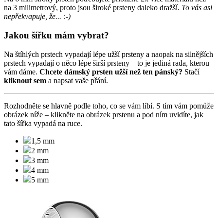
na 3 milimetrový, proto jsou široké prsteny daleko dražší.
To vás asi
nepřekvapuje, že... :-)
Jakou šířku mám vybrat?
Na štíhlých prstech vypadají lépe užší prsteny a naopak na silnějších
prstech vypadají o něco lépe širší prsteny – to je jediná rada, kterou
vám dáme.
Chcete dámský prsten užší než ten pánský?
Stačí
kliknout sem
a napsat vaše přání.
Rozhodněte se hlavně podle toho, co se vám líbí. S tím vám pomůže
obrázek níže –
klikněte na obrázek prstenu a pod ním uvidíte, jak
tato šířka vypadá na ruce.
1,5 mm
2 mm
3 mm
4 mm
5 mm