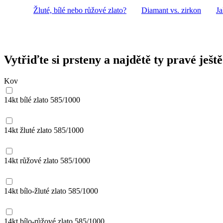
Žluté, bílé nebo růžové zlato?
Diamant vs. zirkon
Ja
Vytřiďte si prsteny a najdětě ty pravé ještě
Kov
14kt bílé zlato
585/1000
14kt žluté zlato
585/1000
14kt růžové zlato
585/1000
14kt bílo-žluté zlato
585/1000
14kt bílo-růžové zlato
585/1000