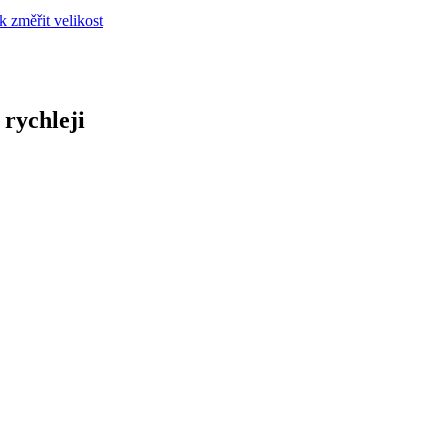
k změřit velikost
 rychleji