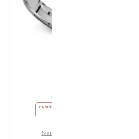
30 880 Kč
25 880 Kč
od
rozložte si cenu od 777 Kč / měsíc
Snubní prsteny Ebony