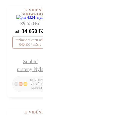
K VIDĚNÍ V
SHOWROOMU
39 650 Kč
34 650 Kč
od
rozložte si cenu od 1
040 Kč / měsíc
Snubní
prsteny Nyla
K VIDĚNÍ V