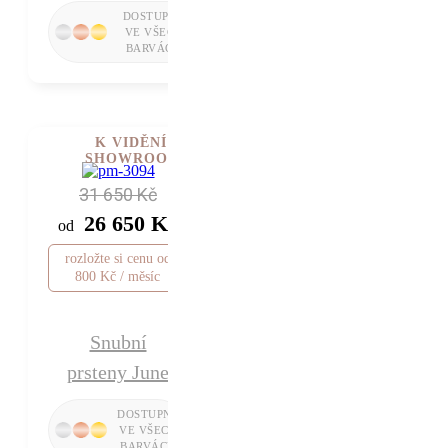
K VIDĚNÍ V
SHOWROOMU
31 650 Kč
26 650 Kč
od
rozložte si cenu od
800 Kč / měsíc
Snubní
prsteny June