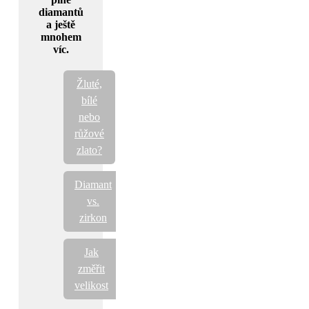
diamantů
a ještě
mnohem
víc.
Žluté,
bílé
nebo
růžové
zlato?
Diamant
vs.
zirkon
Jak
změřit
velikost