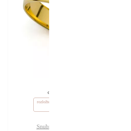
38 220 Kč
33 220 Kč
od
rozložte si cenu od 997 Kč / měsíc
Snubní prsteny Shannon