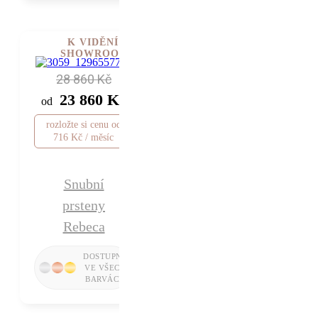
K VIDĚNÍ V
SHOWROOMU
28 860 Kč
23 860 Kč
od
rozložte si cenu od
716 Kč / měsíc
Snubní
prsteny
Rebeca