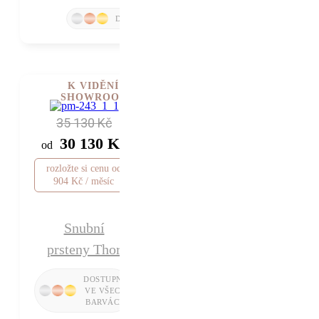
K VIDĚNÍ V
SHOWROOMU
35 130 Kč
30 130 Kč
od
rozložte si cenu od
904 Kč / měsíc
Snubní
prsteny Thor