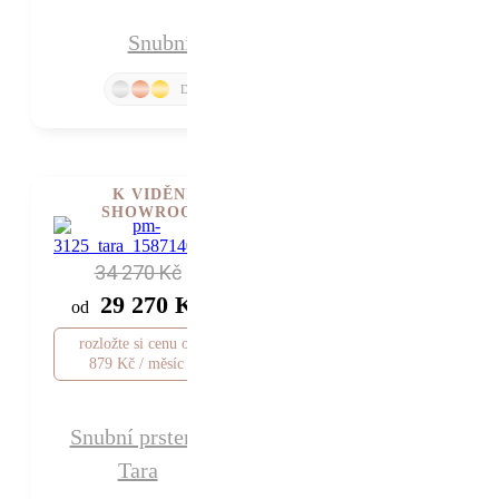
Snubní prsteny Alessandra
K VIDĚNÍ V
SHOWROOMU
34 270 Kč
29 270 Kč
od
rozložte si cenu od
879 Kč / měsíc
Snubní prsteny
Tara