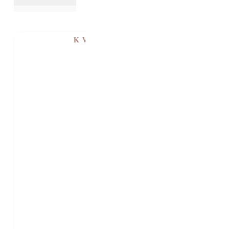
K VIDĚNÍ V SHOWROOMU