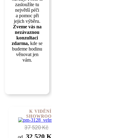
zasloužíte tu
největší péči
a pomoc při
jejich výběru.
Zveme vás na
nezávaznou
konzultaci
zdarma,
kde se
budeme hodinu
věnovat jen
vám.
ZJISTIT
VÍC
K VIDĚNÍ V
SHOWROOMU
37 520 Kč
32 520 Kč
od