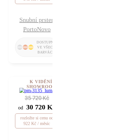
Snubní prsten
PortoNovo
K VIDĚNÍ V
SHOWROOMU
35 720 Kč
30 720 Kč
od
rozložte si cenu od
922 Kč / měsíc