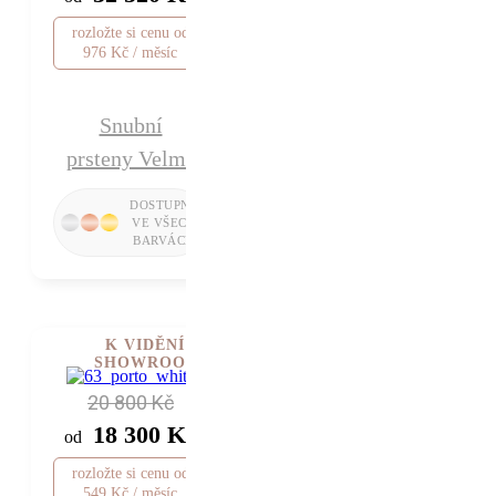
rozložte si cenu od
976 Kč / měsíc
Snubní
prsteny Velma
K VIDĚNÍ V
SHOWROOMU
20 800 Kč
18 300 Kč
od
rozložte si cenu od
549 Kč / měsíc