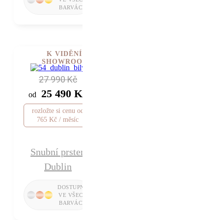
K VIDĚNÍ V
SHOWROOMU
27 990 Kč
25 490 Kč
od
rozložte si cenu od
765 Kč / měsíc
Snubní prsten
Dublin