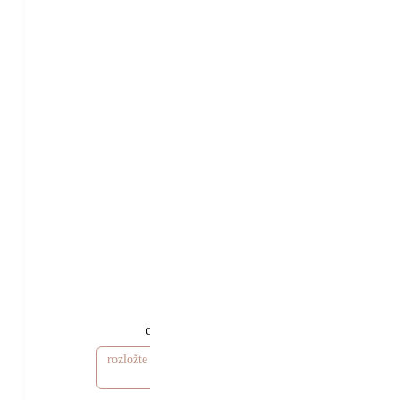
51 270 Kč
46 270 Kč
od
rozložte si cenu od 1 389 Kč / měsíc