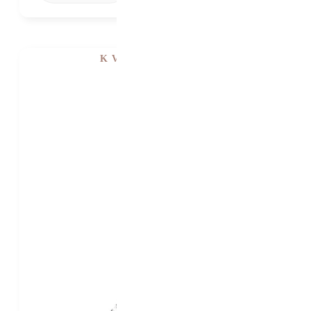
K VIDĚNÍ V SHOWROOMU