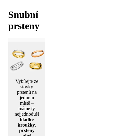
Snubní
prsteny
Vybírejte ze
stovky
prstenů na
jednom
místě –
máme ty
nejjednoduší
hladké
kroužky,
prsteny
plné