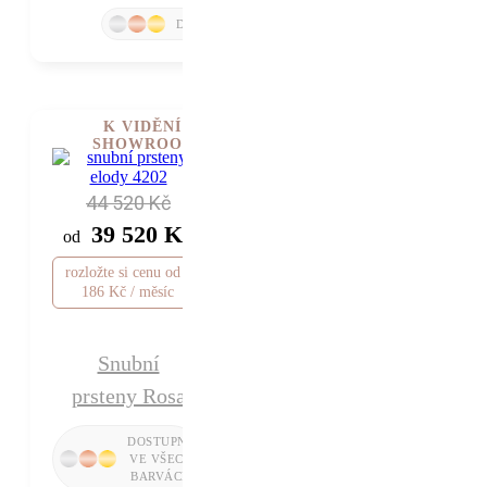
K VIDĚNÍ V
SHOWROOMU
44 520 Kč
39 520 Kč
od
rozložte si cenu od 1
186 Kč / měsíc
Snubní
prsteny Rosa