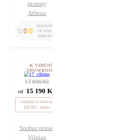
prsteny
Athena
K VIDĚNÍ V
SHOWROOMU
17 690 Kč
15 190 Kč
od
rozložte si cenu od
456 Kč / měsíc
Snubní prsten
Vilnius