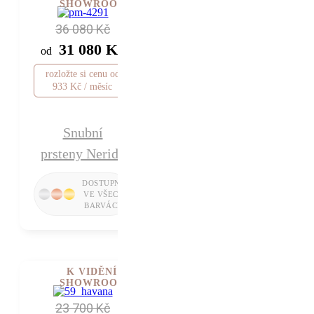
SHOWROOMU
36 080 Kč
31 080 Kč
od
rozložte si cenu od
933 Kč / měsíc
Snubní
prsteny Nerida
K VIDĚNÍ V
SHOWROOMU
23 700 Kč