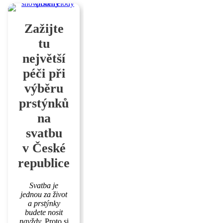
Zažijte
tu
největší
péči při
výběru
prstýnků
na
svatbu
v České
republice
Svatba je
jednou za život
a prstýnky
budete nosit
navždy.
Proto si