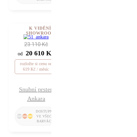
K VIDĚNÍ V
SHOWROOMU
23 110 Kč
20 610 Kč
od
rozložte si cenu od
619 Kč / měsíc
Snubní prsten
Ankara