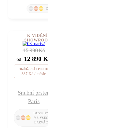
K VIDĚNÍ V
SHOWROOMU
15 390 Kč
12 890 Kč
od
rozložte si cenu od
387 Kč / měsíc
Snubní prsten
Paris