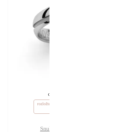
29 630 Kč
24 630 Kč
od
rozložte si cenu od 739 Kč / měsíc
Snubní prsteny Iliana