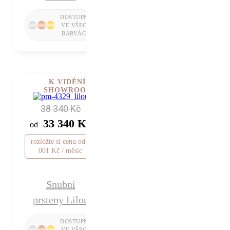
K VIDĚNÍ V
SHOWROOMU
38 340 Kč
33 340 Kč
od
rozložte si cenu od 1
001 Kč / měsíc
Snubní
prsteny Lilou