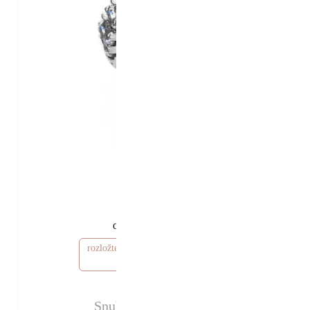
22 710 Kč
20 210 Kč
od
rozložte si cenu od 607 Kč / měsíc
Snubní prsten Ottawa