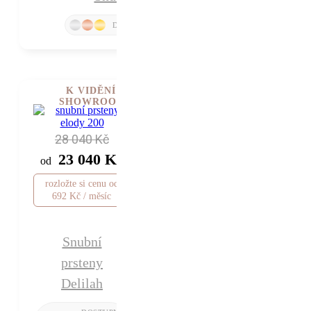
K VIDĚNÍ V
SHOWROOMU
28 040 Kč
23 040 Kč
od
rozložte si cenu od
692 Kč / měsíc
Snubní
prsteny
Delilah