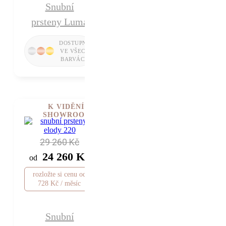
Snubní
prsteny Luma
K VIDĚNÍ V
SHOWROOMU
29 260 Kč
24 260 Kč
od
rozložte si cenu od
728 Kč / měsíc
Snubní