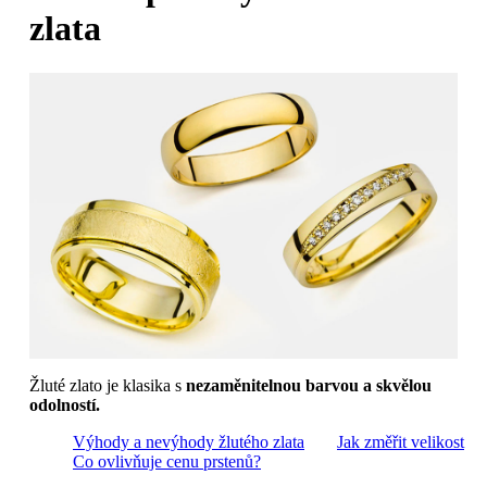
zlata
Žluté zlato je klasika s
nezaměnitelnou barvou a skvělou
odolností.
Výhody a nevýhody žlutého zlata
Jak změřit velikost
Co ovlivňuje cenu prstenů?