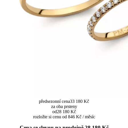
předsezonní cena
33 180 Kč
za oba prsteny
od
28 180 Kč
rozložte si cenu od 846 Kč / měsíc
Cena se slevou na prodejně
28 180 Kč