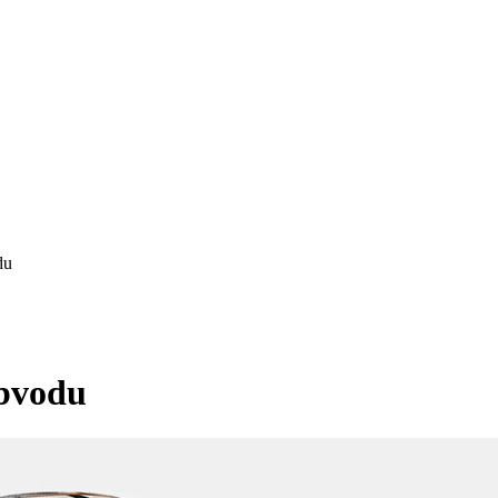
du
obvodu