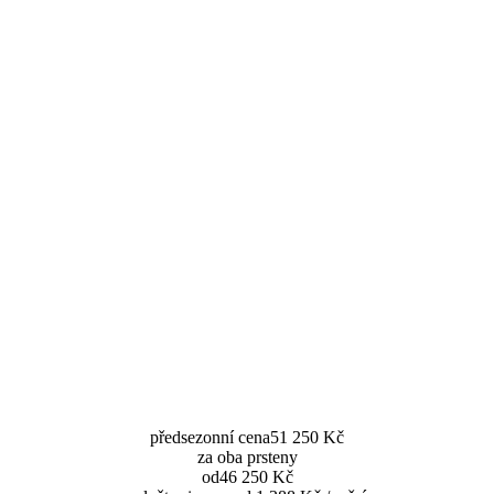
předsezonní cena
51 250 Kč
za oba prsteny
od
46 250 Kč