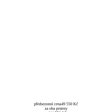
předsezonní cena
49 550 Kč
za oba prsteny