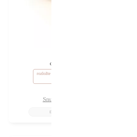
48 770 Kč
43 770 Kč
od
rozložte si cenu od 1 314 Kč / měsíc
Snubní prsteny Skye