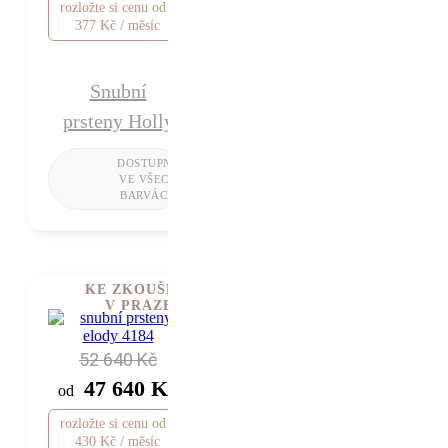
rozložte si cenu od 1
377 Kč / měsíc
Snubní
prsteny Holly
KE ZKOUŠENÍ
V PRAZE
52 640 Kč
47 640 Kč
od
rozložte si cenu od 1
430 Kč / měsíc