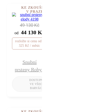
KE ZKOUŠENÍ
V PRAZE
49 130 Kč
44 130 Kč
od
rozložte si cenu od 1
325 Kč / měsíc
Snubní
prsteny Robyn
KE ZKOUŠENÍ