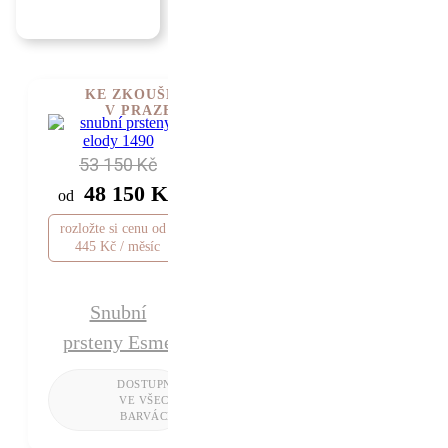
KE ZKOUŠENÍ
V PRAZE
53 150 Kč
48 150 Kč
od
rozložte si cenu od 1
445 Kč / měsíc
Snubní
prsteny Esme