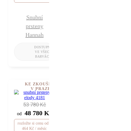
Snubní
prsteny
Hannah
KE ZKOUŠENÍ
V PRAZE
53 780 Kč
48 780 Kč
od
rozložte si cenu od 1
464 Kč / měsíc