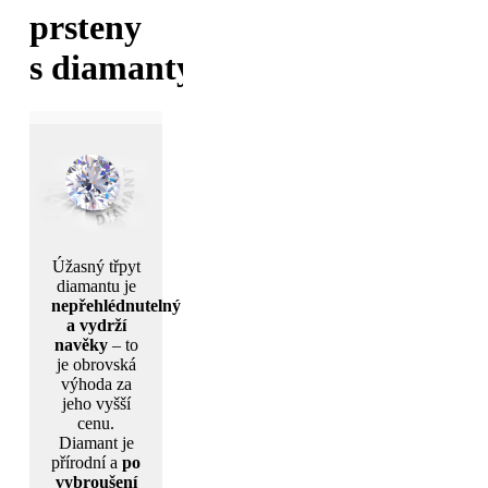
prsteny
s diamanty
Úžasný třpyt
diamantu je
nepřehlédnutelný
a vydrží
navěky
– to
je obrovská
výhoda za
jeho vyšší
cenu.
Diamant je
přírodní a
po
vybroušení