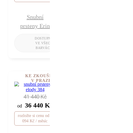
Snubní
prsteny Erin
KE ZKOUŠENÍ
V PRAZE
41 440 Kč
36 440 Kč
od
rozložte si cenu od 1
094 Kč / měsíc