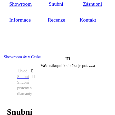
Showroom
Snubní
Zásnubní
Informace
Recenze
Kontakt
Showroom 4x v Česku
0
Vaše nákupní krabička je prázdná
Úvod
Snubní
Snubní
prsteny s
diamanty
Snubní