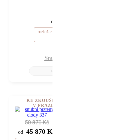
64 650 Kč
59 650 Kč
od
rozložte si cenu od 1 790 Kč / měsíc
Snubní prsteny Orla
KE ZKOUŠENÍ
V PRAZE
50 870 Kč
45 870 Kč
od