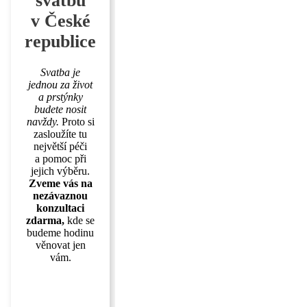
svatbu
v České
republice
Svatba je
jednou za život
a prstýnky
budete nosit
navždy.
Proto si
zasloužíte tu
největší péči
a pomoc při
jejich výběru.
Zveme vás na
nezávaznou
konzultaci
zdarma,
kde se
budeme hodinu
věnovat jen
vám.
ZJISTIT
VÍC