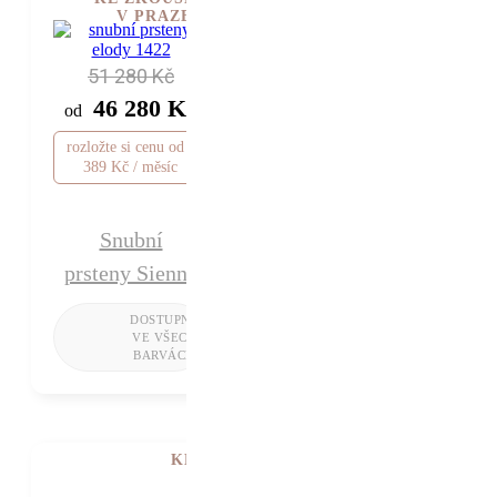
V PRAZE
51 280 Kč
46 280 Kč
od
rozložte si cenu od 1
389 Kč / měsíc
Snubní
prsteny Sienna
KE ZKOUŠENÍ V PRAZE