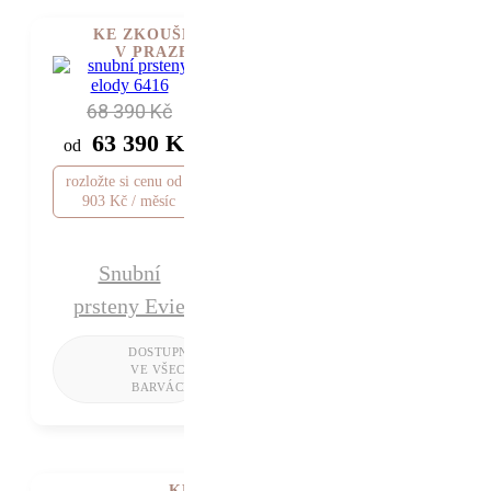
KE ZKOUŠENÍ
V PRAZE
68 390 Kč
63 390 Kč
od
rozložte si cenu od 1
903 Kč / měsíc
Snubní
prsteny Evie
KE ZKOUŠENÍ V PRAZE