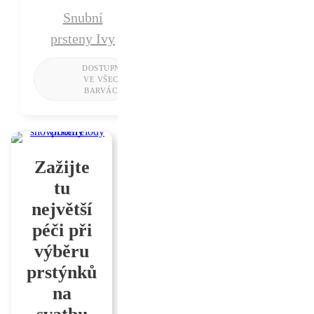
Snubní
prsteny Ivy
Zažijte
tu
největší
péči při
výběru
prstýnků
na