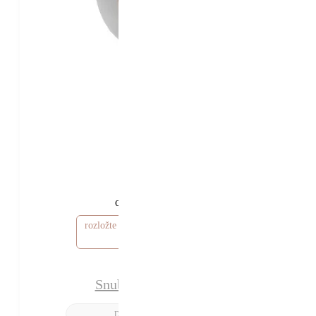
57 580 Kč
52 580 Kč
od
rozložte si cenu od 1 578 Kč / měsíc
Snubní prsteny Eilidh