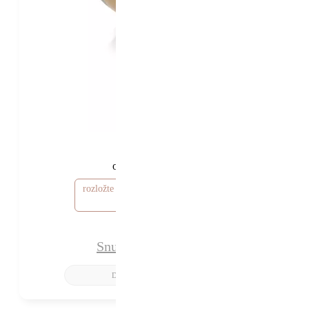
57 570 Kč
52 570 Kč
od
rozložte si cenu od 1 578 Kč / měsíc
Snubní prsteny Ellie