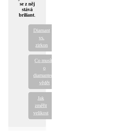
se z něj
stává
briliant
.
Diamant
vs.
zirkon
Co musíte
o
diamantech
vědět
Jak
změřit
velikost