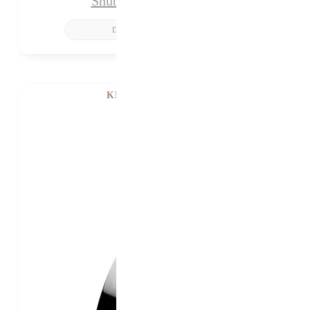
Snubní prsteny Harper
KE ZKOUŠENÍ V PRAZE