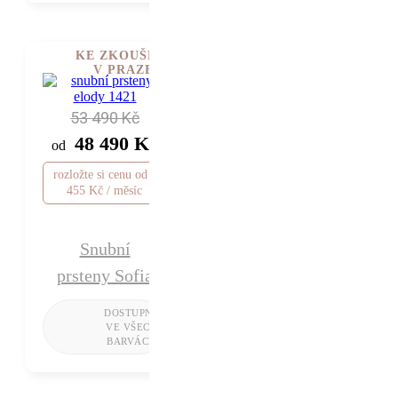
KE ZKOUŠENÍ
V PRAZE
53 490 Kč
48 490 Kč
od
rozložte si cenu od 1
455 Kč / měsíc
Snubní
prsteny Sofia