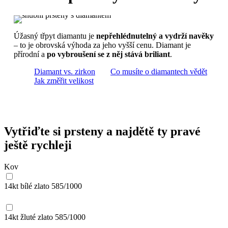
Úžasný třpyt diamantu je
nepřehlédnutelný a vydrží navěky
– to je obrovská výhoda za jeho vyšší cenu. Diamant je
přírodní a
po vybroušení se z něj stává briliant
.
Diamant vs. zirkon
Co musíte o diamantech vědět
Jak změřit velikost
Vytřiďte si prsteny a najdětě ty pravé
ještě rychleji
Kov
14kt bílé zlato
585/1000
14kt žluté zlato
585/1000