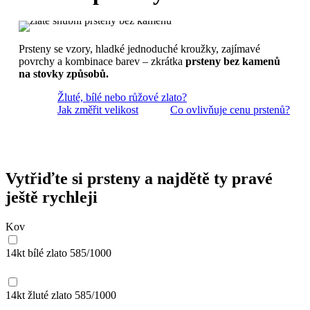
Prsteny se vzory, hladké jednoduché kroužky, zajímavé
povrchy a kombinace barev – zkrátka
prsteny bez kamenů
na stovky způsobů.
Žluté, bílé nebo růžové zlato?
Jak změřit velikost
Co ovlivňuje cenu prstenů?
Vytřiďte si prsteny a najdětě ty pravé
ještě rychleji
Kov
14kt bílé zlato
585/1000
14kt žluté zlato
585/1000