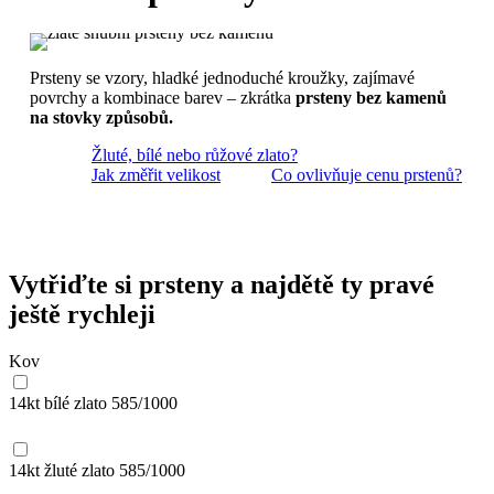
Prsteny se vzory, hladké jednoduché kroužky, zajímavé
povrchy a kombinace barev – zkrátka
prsteny bez kamenů
na stovky způsobů.
Žluté, bílé nebo růžové zlato?
Jak změřit velikost
Co ovlivňuje cenu prstenů?
Vytřiďte si prsteny a najdětě ty pravé
ještě rychleji
Kov
14kt bílé zlato
585/1000
14kt žluté zlato
585/1000