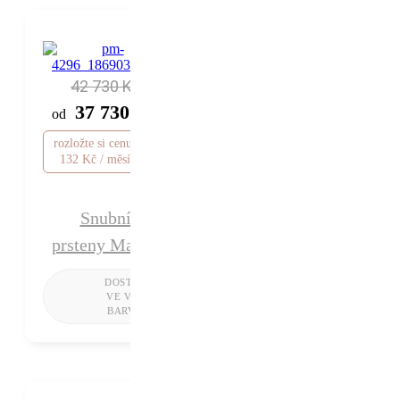
42 730 Kč
37 730 Kč
od
rozložte si cenu od 1
132 Kč / měsíc
Snubní
prsteny Mariel