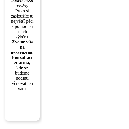
budete nosit
navždy.
Proto si
zasloužíte tu
největší péči
a pomoc při
jejich
výběru.
Zveme vás
na
nezávaznou
konzultaci
zdarma,
kde se
budeme
hodinu
věnovat jen
vám.
ZJISTIT
VÍC