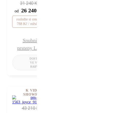
31 240 Kč
26 240 Kč
od
rozložte si cenu od
788 Kč / měsíc
Snubní
prsteny Lisa
K VIDĚNÍ V
SHOWROOMU
43 210 Kč