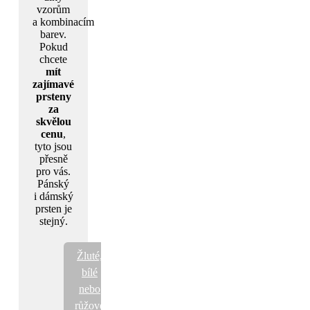
vzorům
a kombinacím
barev.
Pokud
chcete
mít
zajímavé
prsteny
za
skvělou
cenu
,
tyto jsou
přesně
pro vás.
Pánský
i dámský
prsten je
stejný.
Žluté,
bílé
nebo
růžové