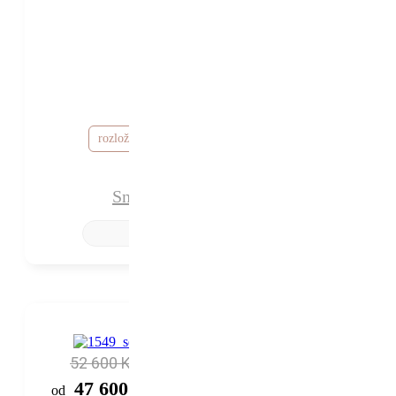
39 530 Kč
34 530 Kč
od
rozložte si cenu od 1 036 Kč / měsíc
Snubní prsteny Adriana
52 600 Kč
47 600 Kč
od