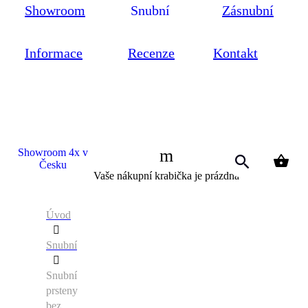
Showroom
Snubní
Zásnubní
Informace
Recenze
Kontakt
Showroom 4x v
Česku
0
Vaše nákupní krabička je prázdná
Úvod
Snubní
Snubní
prsteny
bez