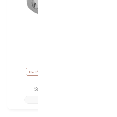
58 640 Kč
53 640 Kč
od
rozložte si cenu od 1 610 Kč / měsíc
Snubní prsteny Ariette