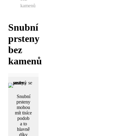
kamenů
Snubní
prsteny
bez
kamenů
Snubní
prsteny
mohou
mít tisíce
podob
a to
hlavně
díky