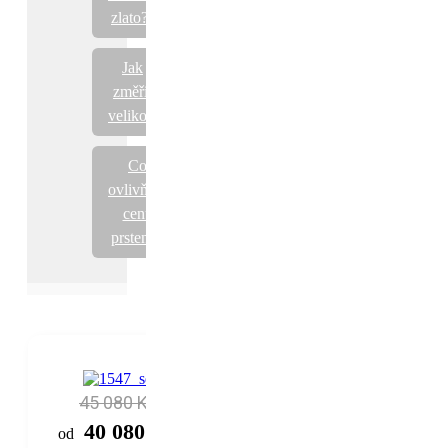
zlato?
Jak
změřit
velikost
Co
ovlivňuje
cenu
prstenů?
45 080 Kč
40 080 Kč
od