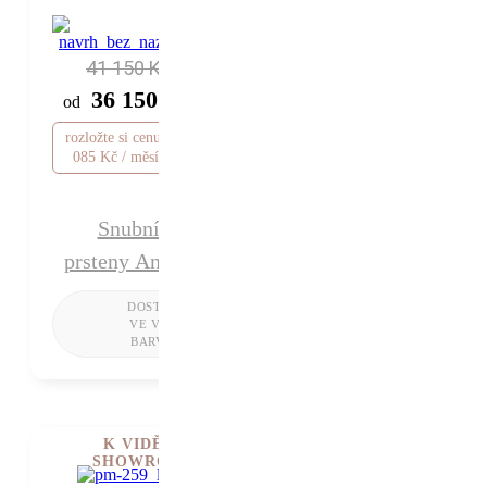
41 150 Kč
36 150 Kč
od
rozložte si cenu od 1
085 Kč / měsíc
Snubní
prsteny Anette
K VIDĚNÍ V
SHOWROOMU