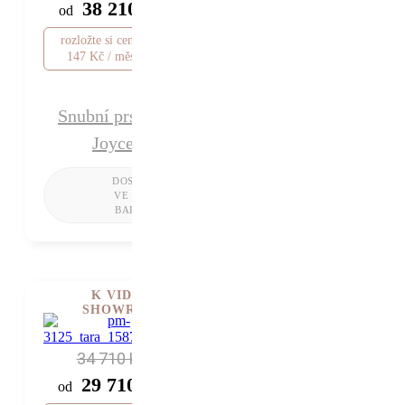
38 210 Kč
od
rozložte si cenu od 1
147 Kč / měsíc
Snubní prsteny
Joyce
K VIDĚNÍ V
SHOWROOMU
34 710 Kč
29 710 Kč
od