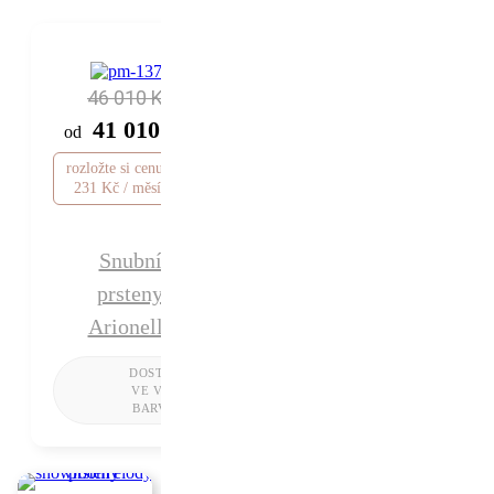
46 010 Kč
41 010 Kč
od
rozložte si cenu od 1
231 Kč / měsíc
Snubní
prsteny
Arionella