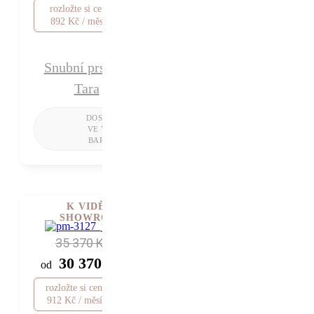
rozložte si cenu od
892 Kč / měsíc
Snubní prsteny
Tara
K VIDĚNÍ V
SHOWROOMU
35 370 Kč
30 370 Kč
od
rozložte si cenu od
912 Kč / měsíc