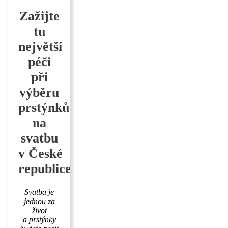
Zažijte
tu
největší
péči
při
výběru
prstýnků
na
svatbu
v České
republice
Svatba je
jednou za
život
a prstýnky