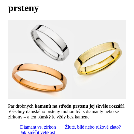
prsteny
Pár drobných
kamenů na středu prstenu jej skvěle rozzáří
.
Všechny dámského prsteny mohou být s diamanty nebo se
zirkony – a ten pánský je vždy bez kamene.
Diamant vs. zirkon
Žluté, bílé nebo růžové zlato?
Jak změřit velikost