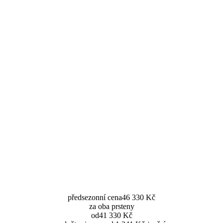
předsezonní cena
46 330 Kč
za oba prsteny
od
41 330 Kč