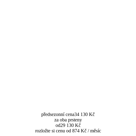
předsezonní cena
34 130 Kč
za oba prsteny
od
29 130 Kč
rozložte si cenu od 874 Kč / měsíc