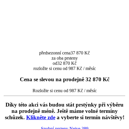
předsezonní cena
37 870 Kč
za oba prsteny
od
32 870 Kč
rozložte si cenu od 987 Kč / měsíc
Cena se slevou na prodejně
32 870 Kč
Rozložte si cenu od 987 Kč / měsíc
Díky této akci vás budou stát prstýnky při výběru
na prodejně méně. Ještě máme volné termíny
schůzek.
Klikněte zde
a vyberte si termín návštěvy!
Snubní prsteny Neive
389