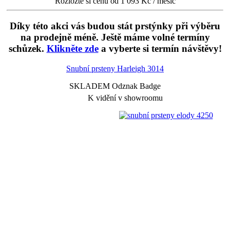
Rozložte si cenu od 1 093 Kč / měsíc
Díky této akci vás budou stát prstýnky při výběru
na prodejně méně. Ještě máme volné termíny
schůzek.
Klikněte zde
a vyberte si termín návštěvy!
Snubní prsteny Harleigh
3014
SKLADEM Odznak Badge
K vidění v showroomu