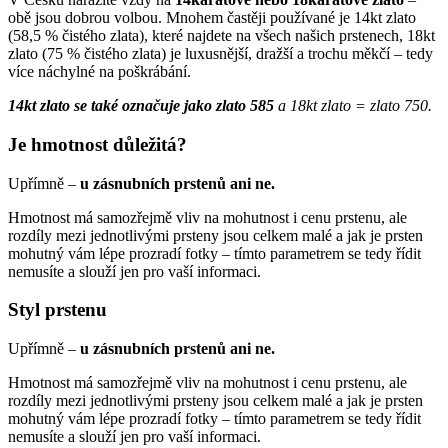
obě jsou dobrou volbou. Mnohem častěji používané je 14kt zlato
(58,5 % čistého zlata), které najdete na všech našich prstenech, 18kt
zlato (75 % čistého zlata) je luxusnější, dražší a trochu měkčí – tedy
více náchylné na poškrábání.
14kt zlato se také označuje jako zlato 585
a 18kt zlato = zlato 750.
Je hmotnost důležitá?
Upřímně –
u zásnubních prstenů ani ne.
Hmotnost má samozřejmě vliv na mohutnost i cenu prstenu, ale
rozdíly mezi jednotlivými prsteny jsou celkem malé a jak je prsten
mohutný vám lépe prozradí fotky – tímto parametrem se tedy řídit
nemusíte a slouží jen pro vaší informaci.
Styl prstenu
Upřímně –
u zásnubních prstenů ani ne.
Hmotnost má samozřejmě vliv na mohutnost i cenu prstenu, ale
rozdíly mezi jednotlivými prsteny jsou celkem malé a jak je prsten
mohutný vám lépe prozradí fotky – tímto parametrem se tedy řídit
nemusíte a slouží jen pro vaší informaci.