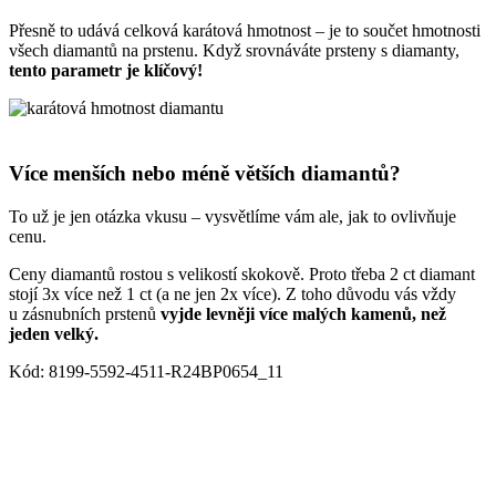
Přesně to udává celková karátová hmotnost – je to součet hmotnosti
všech diamantů na prstenu. Když srovnáváte prsteny s diamanty,
tento parametr je klíčový!
Více menších nebo méně větších diamantů?
To už je jen otázka vkusu – vysvětlíme vám ale, jak to ovlivňuje
cenu.
Ceny diamantů rostou s velikostí skokově. Proto třeba 2 ct diamant
stojí 3x více než 1 ct (a ne jen 2x více). Z toho důvodu vás vždy
u zásnubních prstenů
vyjde levněji více malých kamenů, než
jeden velký.
Kód: 8199-5592-4511-R24BP0654_11