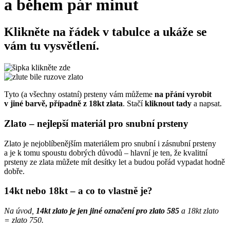
a během pár minut
Klikněte na řádek v tabulce
a ukáže se
vám tu vysvětlení.
Tyto (a všechny ostatní) prsteny vám můžeme
na přání vyrobit
v jiné barvě, případně z 18kt zlata
. Stačí
kliknout tady
a napsat
.
Zlato – nejlepší materiál pro snubní prsteny
Zlato je nejoblíbenějším materiálem pro snubní i zásnubní prsteny
a je k tomu spoustu dobrých důvodů – hlavní je ten, že kvalitní
prsteny ze zlata můžete mít desítky let a budou pořád vypadat hodně
dobře.
14kt nebo 18kt – a co to vlastně je?
Na úvod,
14kt zlato je jen jiné označení pro zlato 585
a 18kt zlato
= zlato 750.