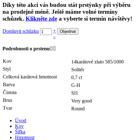
Díky této akci vás budou stát prstýnky při výběru
na prodejně méně. Ještě máme volné termíny
schůzek.
Klikněte zde
a vyberte si termín návštěvy!
+
Domluvit schůzku
–
Podrobnosti o prstenu
Kov
14karátové zlato
585/1000
Styl
Solitér
Celková karátová hmotnost
0,7 ct
Barva
G-H
Čistota
SI1
Brus
Very good
Tvar
Round
Úvod
Kov
Šířka
Hmotnost