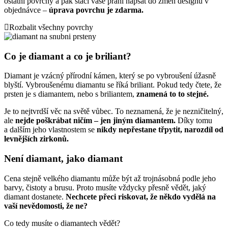
ostatní povrchy
a pak stačí vaše přání napsat do změn designu v
objednávce –
úprava povrchu je zdarma.
Rozbalit všechny povrchy
Co je diamant a co je briliant?
Diamant je vzácný přírodní kámen, který se po vybroušení úžasně
blyští. Vybroušenému diamantu se říká briliant. Pokud tedy čtete, že
prsten je s diamantem, nebo s briliantem,
znamená to to stejné.
Je to nejtvrdší věc na světě vůbec. To neznamená, že je nezničitelný,
ale
nejde poškrábat ničím – jen jiným diamantem.
Díky tomu
a dalším jeho vlastnostem se
nikdy nepřestane třpytit, narozdíl od
levnějších zirkonů.
Není diamant, jako diamant
Cena stejně velkého diamantu může být až trojnásobná podle jeho
barvy, čistoty a brusu. Proto musíte vždycky přesně vědět, jaký
diamant dostanete.
Nechcete přeci riskovat, že někdo vydělá na
vaší nevědomosti, že ne?
Co tedy musíte o diamantech vědět?