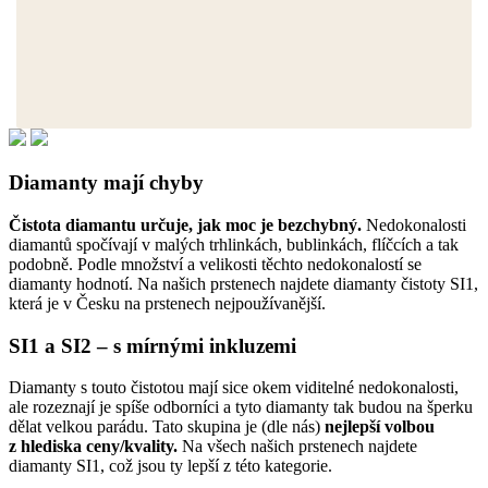
Diamanty mají chyby
Čistota diamantu určuje, jak moc je bezchybný.
Nedokonalosti
diamantů spočívají v malých trhlinkách, bublinkách, flíčcích a tak
podobně. Podle množství a velikosti těchto nedokonalostí se
diamanty hodnotí. Na našich prstenech najdete diamanty čistoty SI1,
která je v Česku na prstenech nejpoužívanější.
SI1 a SI2 – s mírnými inkluzemi
Diamanty s touto čistotou mají sice okem viditelné nedokonalosti,
ale rozeznají je spíše odborníci a tyto diamanty tak budou na šperku
dělat velkou parádu. Tato skupina je (dle nás)
nejlepší volbou
z hlediska ceny/kvality.
Na všech našich prstenech najdete
diamanty SI1, což jsou ty lepší z této kategorie.