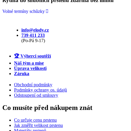
Rytina do snubních prstenů zdarma bez limitů
Volné termíny schůzky
info@elody.cz
739 411 233
(Po-Pá 9-17)
🏆 Výherci soutěží
Náš tým a mise
Úprava velikosti
Záruka
Obchodní podmínky
Podmínky ochrany os. údajů
Odstoupení od smlouvy
Co musíte před nákupem znát
Co určuje cenu prstenu
Jak změřit velikost prstenu
Materiály prstenů