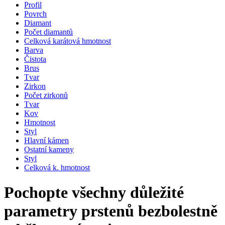
Profil
Povrch
Diamant
Počet diamantů
Celková karátová hmotnost
Barva
Čistota
Brus
Tvar
Zirkon
Počet zirkonů
Tvar
Kov
Hmotnost
Styl
Hlavní kámen
Ostatní kameny
Styl
Celková k. hmotnost
Pochopte všechny důležité
parametry prstenů bezbolestně