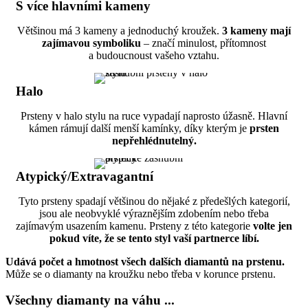
S více hlavními kameny
Většinou má 3 kameny a jednoduchý kroužek.
3 kameny mají
zajímavou symboliku
– značí minulost, přítomnost
a budoucnoust vašeho vztahu.
Halo
Prsteny v halo stylu na ruce vypadají naprosto úžasně. Hlavní
kámen rámují další menší kamínky, díky kterým je
prsten
nepřehlédnutelný.
Atypický/Extravagantní
Tyto prsteny spadají většinou do nějaké z předešlých kategorií,
jsou ale neobvyklé výraznějším zdobením nebo třeba
zajímavým usazením kamenu. Prsteny z této kategorie
volte jen
pokud víte, že se tento styl vaší partnerce líbí.
Udává počet a hmotnost všech dalších diamantů na prstenu.
Může se o diamanty na kroužku nebo třeba v korunce prstenu.
Všechny diamanty na váhu ...