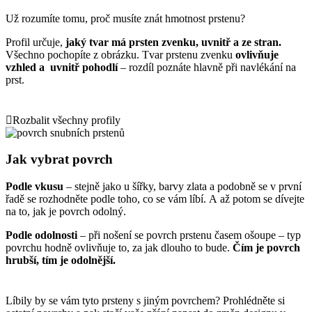
Už rozumíte tomu, proč musíte znát hmotnost prstenu?
Profil určuje,
jaký tvar má prsten zvenku, uvnitř a ze stran.
Všechno pochopíte z obrázku. Tvar prstenu zvenku
ovlivňuje
vzhled a uvnitř pohodlí
– rozdíl poznáte hlavně při navlékání na
prst.
Rozbalit všechny profily
Jak vybrat povrch
Podle vkusu
– stejně jako u šířky, barvy zlata a podobně se v první
řadě se rozhodněte podle toho, co se vám líbí. A až potom se dívejte
na to, jak je povrch odolný.
Podle odolnosti
– při nošení se povrch prstenu časem ošoupe – typ
povrchu hodně ovlivňuje to, za jak dlouho to bude.
Čím je povrch
hrubší, tím je odolnější.
Líbily by se vám tyto prsteny s jiným povrchem? Prohlédněte si