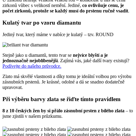
zirkonů vůbec s velikostí nemění. Jediné,
co ovlivňuje cenu, je
počet zirkonů, protože se každý musí do prstenu ručně vsadit
.
Kulatý tvar po vzoru diamantu
Jediný tvar, který máme v nabíce je kulatý – tzv. ROUND
Stejně jako u diamantů, tento tvar se
nejvíce blyští a je
jednoznačně nejoblíbenější
. Zajímá vás, jaké další tvary existují?
Podívejte do našeho průvodce.
Zlato má skvělé vlastnosti a díky tomu je ideální volbou pro výrobu
zásnubních prstenů. Je krásné, odolné a dá se snadno dodatečně
upravovat.
Při výběru barvy zlata se řiďte tímto pravidlem
8 z 10 českých žen by si přálo zásnubní prsten z bílého zlata
– to
jsme zjistili v našem průzkumu.