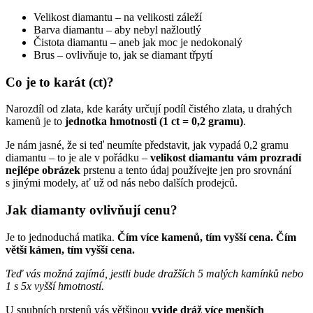
Velikost diamantu – na velikosti záleží
Barva diamantu – aby nebyl nažloutlý
Čistota diamantu – aneb jak moc je nedokonalý
Brus – ovlivňuje to, jak se diamant třpytí
Co je to karát (ct)?
Narozdíl od zlata, kde karáty určují podíl čistého zlata, u drahých
kamenů je to
jednotka hmotnosti (1 ct = 0,2 gramu)
.
Je nám jasné, že si teď neumíte představit, jak vypadá 0,2 gramu
diamantu – to je ale v pořádku –
velikost diamantu vám prozradí
nejlépe obrázek
prstenu a tento údaj používejte jen pro srovnání
s jinými modely, ať už od nás nebo dalších prodejců.
Jak diamanty ovlivňují cenu?
Je to jednoduchá matika.
Čím více kamenů, tím vyšší cena. Čím
větší kámen, tím vyšší cena.
Teď vás možná zajímá, jestli bude dražších 5 malých kamínků nebo
1 s 5x vyšší hmotností.
U snubních prstenů vás většinou
vyjde dráž více menších