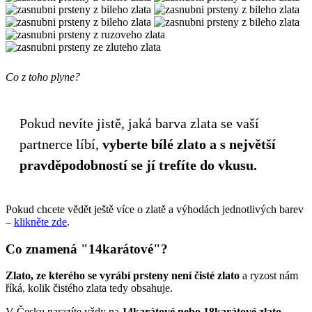
Co z toho plyne?
Pokud nevíte jistě, jaká barva zlata se vaší
partnerce líbí,
vyberte bílé zlato a s největší
pravděpodobností se jí trefíte do vkusu.
Pokud chcete vědět ještě více o zlatě a výhodách jednotlivých barev
–
klikněte zde
.
Co znamená "14karátové"?
Zlato, ze kterého se vyrábí prsteny není čisté zlato
a ryzost nám
říká, kolik čistého zlata tedy obsahuje.
V Česku narazíte vždy na
14karátové nebo 18karátové zlato
–