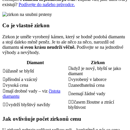
existují?
Podívejte do našeho průvodce.
Co je vlastně zirkon
Zirkon je uměle vyrobený kámen, který se hodně podobá diamantu
a stojí daleko méně peněz. Je to ale něco za něco, narozdíl od
diamantu
si svou krásu neudrží věčně.
Podívejte se na jednotlivé
výhody a nevýhody.
Diamant
Zirkon
když je nový, blyští se jako
úžasně se blyští
diamant
přírodní a vzácný
vyrobený v laborce
vysoká cena
zanedbatelná cena
mají drobné vady – viz
čistota
nemají žádné vady
diamantu
časem žloutne a ztrácí
vydrží blyštivý navždy
blyštivost
Jak ovlivňuje počet zirkonů cenu
U zirkonů nehraje velikost velkou roli – konkrétně u nás se cena