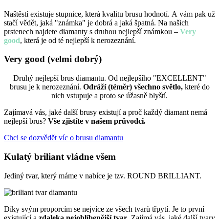
Naštěstí existuje stupnice, která kvalitu brusu hodnotí. A vám pak už
stačí vědět, jaká "známka" je dobrá a jaká špatná. Na našich
prstenech najdete diamanty s druhou nejlepší známkou –
Very
good
, která je od té nejlepší k nerozeznání.
Very good
(velmi dobrý)
Druhý nejlepší brus diamantu. Od nejlepšího "EXCELLENT"
brusu je k nerozeznání.
Odráží (téměr) všechno světlo,
které do
nich vstupuje a proto se úžasně blyští.
Zajímavá vás, jaké další brusy existují a proč každý diamant nemá
nejlepší brus?
Vše zjistíte v našem průvodci.
Chci se dozvědět víc o brusu diamantu
Kulatý briliant vládne všem
Jediný tvar, který máme v nabíce je tzv. ROUND BRILLIANT.
Díky svým proporcím se nejvíce ze všech tvarů třpytí. Je to první
existující a
zdaleka nejoblíbenější tvar
. Zajímá vás, jaké další tvary