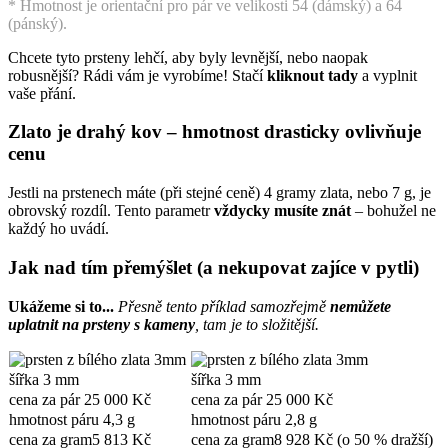
* Hmotnost je orientační pro pár ve velikosti 54 (dámský) a 64
(pánský).
Chcete tyto prsteny lehčí, aby byly levnější, nebo naopak
robusnější? Rádi vám je vyrobíme! Stačí
kliknout tady
a vyplnit
vaše přání
.
Zlato je drahý kov – hmotnost drasticky ovlivňuje
cenu
Jestli na prstenech máte (při stejné ceně) 4 gramy zlata, nebo 7 g, je
obrovský rozdíl. Tento parametr
vždycky musíte znát
– bohužel ne
každý ho uvádí.
Jak nad tím přemýšlet (a nekupovat zajíce v pytli)
Ukážeme si to...
Přesně tento příklad samozřejmě
nemůžete
uplatnit na prsteny s kameny
, tam je to složitější.
šířka
3 mm
šířka
3 mm
cena za pár
25 000 Kč
cena za pár
25 000 Kč
hmotnost páru
4,3 g
hmotnost páru
2,8 g
cena za gram
5 813 Kč
cena za gram
8 928 Kč (o 50 % dražší)