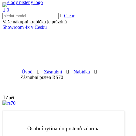
0
Clear
Vaše nákupní krabička je prázdná
Showroom 4x v Česku
Úvod
Zásnubní
Nabídka
Zásnubní prsten RS70
Zpět
Do prstenů vám zdarma vyryjeme libovolný text, díky
Osobní rytina do prstenů zdarma
kterému budou vaše prsteny ještě speciálnější.