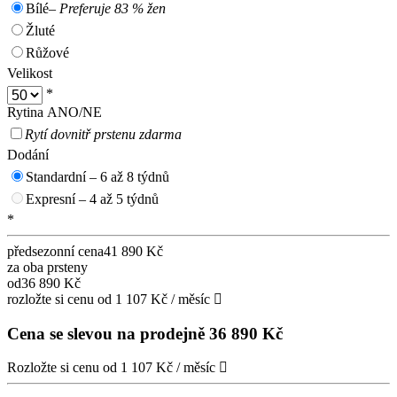
Bílé
– Preferuje 83 % žen
Žluté
Růžové
Velikost
*
Rytina ANO/NE
Rytí dovnitř prstenu zdarma
Dodání
Standardní – 6 až 8 týdnů
Expresní – 4 až 5 týdnů
*
předsezonní cena
41 890 Kč
za oba prsteny
od
36 890 Kč
rozložte si cenu od 1 107 Kč / měsíc
Cena se slevou na prodejně
36 890 Kč
Rozložte si cenu od 1 107 Kč / měsíc