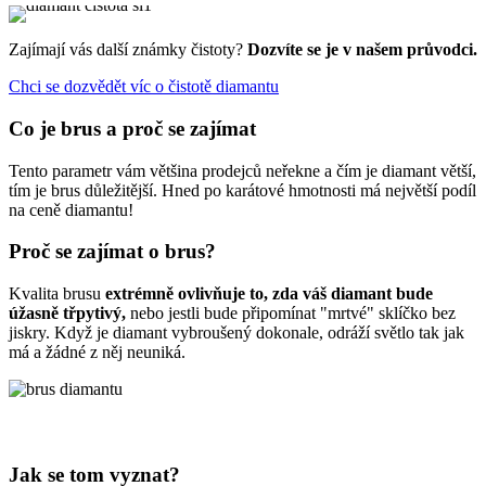
Zajímají vás další známky čistoty?
Dozvíte se je v našem průvodci.
Chci se dozvědět víc o čistotě diamantu
Co je brus a proč se zajímat
Tento parametr vám většina prodejců neřekne a čím je diamant větší,
tím je brus důležitější. Hned po karátové hmotnosti má největší podíl
na ceně diamantu!
Proč se zajímat o brus?
Kvalita brusu
extrémně ovlivňuje to, zda váš diamant bude
úžasně třpytivý,
nebo jestli bude připomínat "mrtvé" sklíčko bez
jiskry. Když je diamant vybroušený dokonale, odráží světlo tak jak
má a žádné z něj neuniká.
Jak se tom vyznat?