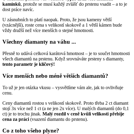
kamínků
, protože se musí každý zvlášť do prstenu vsadit – a to je
dost práce navíc.
U zásnubních to platí naopak. Proto, že jsou kameny větší
(vzácnější), roste cena s velikostí skokově a 1 větší kámen bude
vždy dražší než více menších o stejné hmotnosti.
Všechny diamanty na váhu ...
Přesně to udává celková karátová hmotnost – je to součet hmotnosti
všech diamantů na prstenu. Když srovnáváte prsteny s diamanty,
tento parametr je klíčový!
Více menších nebo méně větších diamantů?
To už je jen otázka vkusu – vysvětlíme vám ale, jak to ovlivňuje
cenu.
Ceny diamantů rostou s velikostí skokově. Proto třeba 2 ct diamant
stojí 3x více než 1 ct (a ne jen 2x více). U malých diamantů (do 0,1
ct) je to trochu jinak.
Malý rozdíl v ceně kvůli velikosti přebije
cena za práci
(vsazení diamantu do prstenu).
Co z toho všeho plyne?