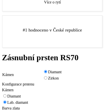
Více o rytí
Zlatnictví Elody je nejlépe hodnocené zlatnictví pro
#1 hodnoceno v České republice
výběr snubních a zásnubních prstenů v České republice
podle recenzí na Google a Facebooku.
Zásnubní prsten RS70
Diamant
Kámen
Zirkon
Konfigurace prstenu
Kámen
Diamant
Lab. diamant
Barva zlata