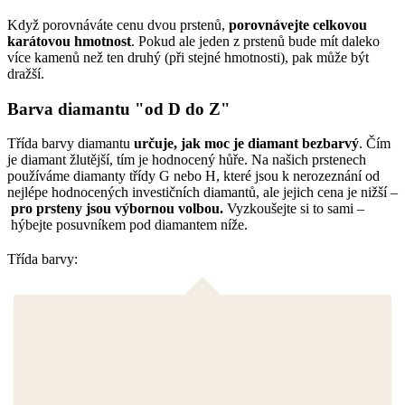
Když porovnáváte cenu dvou prstenů,
porovnávejte celkovou
karátovou hmotnost
. Pokud ale jeden z prstenů bude mít daleko
více kamenů než ten druhý (při stejné hmotnosti), pak může být
dražší.
Barva diamantu "od D do Z"
Třída barvy diamantu
určuje, jak moc je diamant bezbarvý
. Čím
je diamant žlutější, tím je hodnocený hůře. Na našich prstenech
používáme diamanty třídy G nebo H, které jsou k nerozeznání od
nejlépe hodnocených investičních diamantů, ale jejich cena je nižší –
pro prsteny jsou výbornou volbou.
Vyzkoušejte si to sami –
hýbejte posuvníkem pod diamantem níže.
Třída barvy: