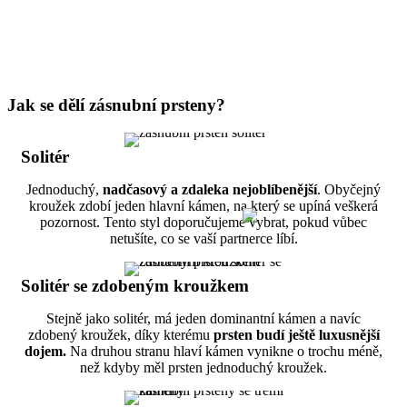
Jak se dělí zásnubní prsteny?
Solitér
Jednoduchý,
nadčasový a zdaleka nejoblíbenější
. Obyčejný
kroužek zdobí jeden hlavní kámen, na který se upíná veškerá
pozornost. Tento styl doporučujeme vybrat, pokud vůbec
netušíte, co se vaší partnerce líbí.
Solitér se zdobeným kroužkem
Stejně jako solitér, má jeden dominantní kámen a navíc
zdobený kroužek, díky kterému
prsten budí ještě luxusnější
dojem.
Na druhou stranu hlaví kámen vynikne o trochu méně,
než kdyby měl prsten jednoduchý kroužek.