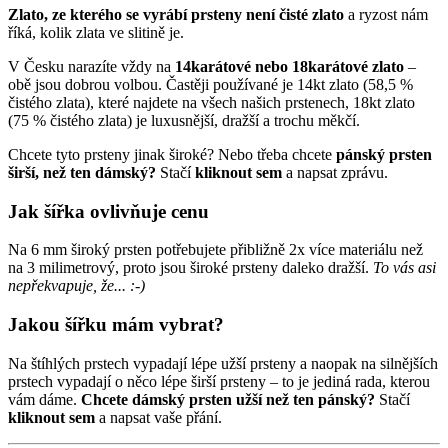
Zlato, ze kterého se vyrábí prsteny není čisté zlato
a ryzost nám
říká, kolik zlata ve slitině je.
V Česku narazíte vždy na
14karátové nebo 18karátové zlato
–
obě jsou dobrou volbou. Častěji používané je 14kt zlato (58,5 %
čistého zlata), které najdete na všech našich prstenech, 18kt zlato
(75 % čistého zlata) je luxusnější, dražší a trochu měkčí.
Chcete tyto prsteny jinak široké? Nebo třeba chcete
pánský prsten
širší, než ten dámský?
Stačí
kliknout sem
a napsat zprávu
.
Jak šířka ovlivňuje cenu
Na 6 mm široký prsten potřebujete přibližně 2x více materiálu než
na 3 milimetrový, proto jsou široké prsteny daleko dražší.
To vás asi
nepřekvapuje, že... :-)
Jakou šířku mám vybrat?
Na štíhlých prstech vypadají lépe užší prsteny a naopak na silnějších
prstech vypadají o něco lépe širší prsteny – to je jediná rada, kterou
vám dáme.
Chcete dámský prsten užší než ten pánský?
Stačí
kliknout sem
a napsat vaše přání.