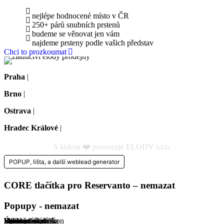
nejlépe hodnocené místo v ČR
250+ párů snubních prstenů
budeme se věnovat jen vám
najdeme prsteny podle vašich představ
Chci to prozkoumat
Praha
|
Na dělostřílnách 1060/4, Praha 6-Břevnov
Brno
|
Koliště 1912/13, Brno-střed
Ostrava
|
Českobratrská 1276/9, 702 00 Ostrava
Hradec Králové
|
Masarykovo nám. 1275/1, Hradec Králové
S láskou ❤️ provozuje ELODY s.r.o.
POPUP, lišta, a další weblead generator
CORE tlačítka pro Reservanto – nemazat
Popupy - nemazat
Rozložená platba
Showroom
Úpravy
Diamant vs. zirkon
Standard Záruka
Velikost-snubní
Infinity
Barva zlata
Rytina-snubní
Rytina-zásnubní