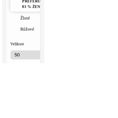
PREFERUJE
83 % ŽEN
Žluté
Růžové
Velikost
Rytí dovnitř
prstenu zdarma
Dodání
Standardní –
5 až 7 týdnů