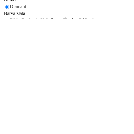
Diamant
Barva zlata
Bílé
– Preferuje 83 % žen
Žluté
Růžové
Velikost
*
Rytina ANO/NE
Rytí dovnitř prstenu zdarma
Dodání
Standardní – 6 až 8 týdnů
Expresní – 4 až 5 týdnů
*
předsezonní cena
41 010 Kč
za oba prsteny
od
36 010 Kč
rozložte si cenu od 1 081 Kč / měsíc
Cena se slevou na prodejně
36 010 Kč
Rozložte si cenu od 1 081 Kč / měsíc