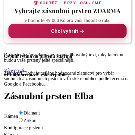
🏆 SOUTĚŽ — BRZY LOSUJEME
Vyhrajte zásnubní prsten ZDARMA
v hodnotě 49 000 Kč pro vaši žádost o ruku
Chci vyhrát →
Do prstenů vám zdarma vyryjeme libovolný text, díky kterému
Osobní rytina do prstenů zdarma
budou vaše prsteny ještě speciálnější.
Více o rytí
Zlatnictví Elody je nejlépe hodnocené zlatnictví pro výběr
#1 hodnoceno v České republice
snubních a zásnubních prstenů v České republice podle recenzí na
Google a Facebooku.
Zásnubní prsten Elba
Diamant
Kámen
Zirkon
Konfigurace prstenu
Kámen