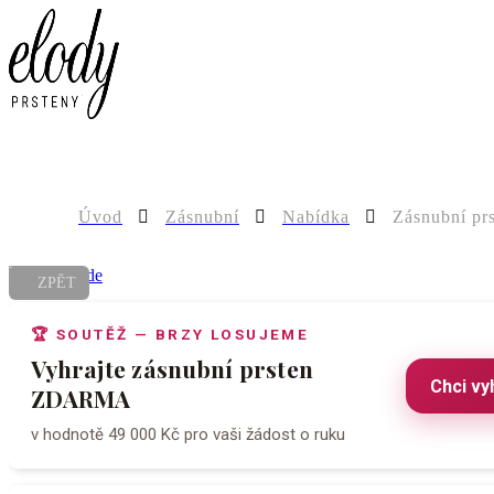
0
Úvod
Zásnubní
Nabídka
Zásnubní pr
ZPĚT
🏆 SOUTĚŽ — BRZY LOSUJEME
Vyhrajte zásnubní prsten
Chci vy
ZDARMA
v hodnotě 49 000 Kč pro vaši žádost o ruku