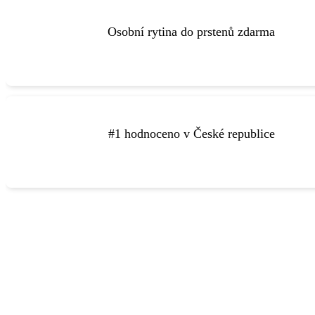
Více o rytí
Osobní rytina do prstenů zdarma
prsteny ještě speciálnější.
Do prstenů vám zdarma vyryjeme libovolný text, díky kterému b
a Facebooku.
#1 hodnoceno v České republice
a zásnubních prstenů v České republice podle recenzí na G
Zlatnictví Elody je nejlépe hodnocené zlatnictví pro výběr sn