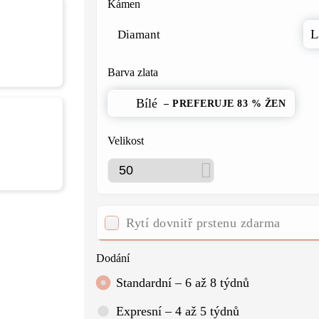
Kámen
L
Diamant
udou vaše
Barva zlata
Bílé
– PREFERUJE 83 % ŽEN
Velikost
oogle
ubních
Rytí dovnitř prstenu zdarma
Dodání
Standardní – 6 až 8 týdnů
Expresní – 4 až 5 týdnů