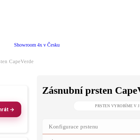
Showroom 4x v Česku
sten CapeVerde
Zásnubní prsten Cape
hrát →
Konfigurace prstenu