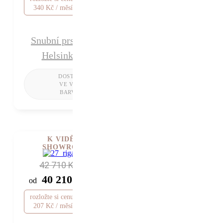
340 Kč / měsíc
Snubní prsten
Helsinki
K VIDĚNÍ V
SHOWROOMU
42 710 Kč
40 210 Kč
od
rozložte si cenu od 1
207 Kč / měsíc