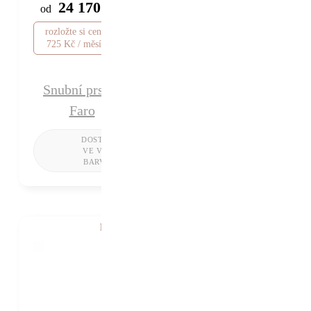
24 170 Kč
od
rozložte si cenu od
725 Kč / měsíc
Snubní prsten
Faro
K VIDĚNÍ V SHOWROOMU