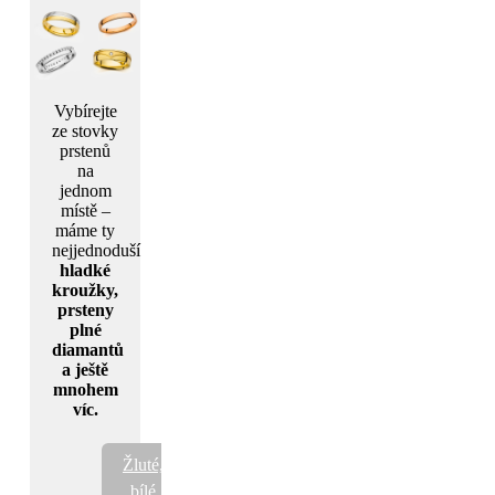
Vybírejte
ze stovky
prstenů
na
jednom
místě –
máme ty
nejjednoduší
hladké
kroužky,
prsteny
plné
diamantů
a ještě
mnohem
víc.
Žluté,
bílé