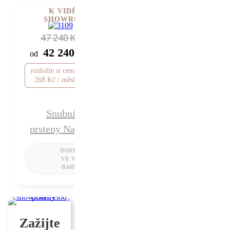
K VIDĚNÍ V
SHOWROOMU
47 240 Kč
42 240 Kč
od
rozložte si cenu od 1
268 Kč / měsíc
Snubní
prsteny Nagini
Zažijte