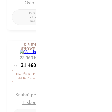
Oslo
K VIDĚNÍ V
SHOWROOMU
23 960 Kč
21 460 Kč
od
rozložte si cenu od
644 Kč / měsíc
Snubní prsten
Lisbon