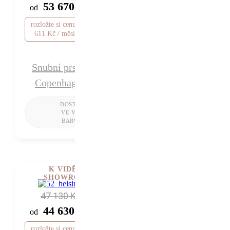
53 670 Kč
od
rozložte si cenu od 1
611 Kč / měsíc
Snubní prsten
Copenhagen
K VIDĚNÍ V
SHOWROOMU
47 130 Kč
44 630 Kč
od
rozložte si cenu od 1