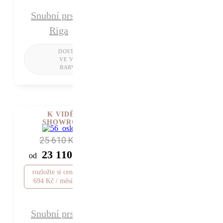
Snubní prsten
Riga
K VIDĚNÍ V
SHOWROOMU
25 610 Kč
23 110 Kč
od
rozložte si cenu od
694 Kč / měsíc
Snubní prsten