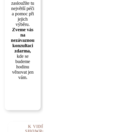
zasloužíte tu
největší péči
a pomoc při
jejich
výběru.
Zveme vás
na
nezávaznou
konzultaci
zdarma,
kde se
budeme
hodinu
věnovat jen
vám.
ZJISTIT
VÍC
K VIDĚNÍ V
SHOWROOMU