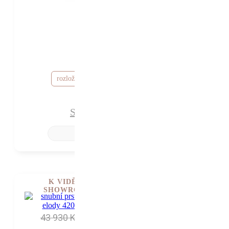
41 200 Kč
36 200 Kč
od
rozložte si cenu od 1 087 Kč / měsíc
Snubní prsteny Amal
K VIDĚNÍ V
SHOWROOMU
43 930 Kč