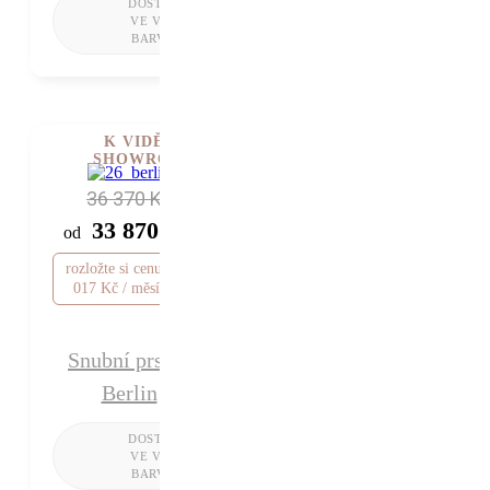
K VIDĚNÍ V
SHOWROOMU
36 370 Kč
33 870 Kč
od
rozložte si cenu od 1
017 Kč / měsíc
Snubní prsten
Berlin