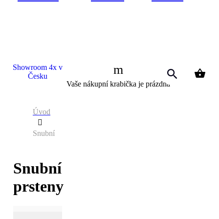
Showroom 4x v
Česku
0
Vaše nákupní krabička je prázdná
Úvod
Snubní
Snubní
prsteny