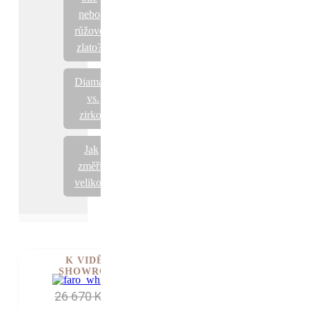
nebo
růžové
zlato?
Diamant
vs.
zirkon
Jak
změřit
velikost
K VIDĚNÍ V
SHOWROOMU
26 670 Kč