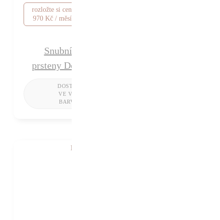
rozložte si cenu od
970 Kč / měsíc
Snubní
prsteny Dory
K VIDĚNÍ V SHOWROOMU