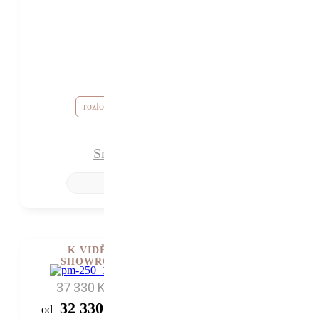
36 670 Kč
31 670 Kč
od
rozložte si cenu od 951 Kč / měsíc
Snubní prsteny Fatima
K VIDĚNÍ V
SHOWROOMU
37 330 Kč
32 330 Kč
od