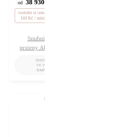
38 930 Kč
od
rozložte si cenu od 1
169 Kč / měsíc
Snubní
prsteny Abby
K VIDĚNÍ V SHOWROOMU