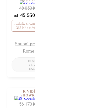
48 050 Kč
45 550 Kč
od
rozložte si cenu od 1
367 Kč / měsíc
Snubní prsten
Rome
K VIDĚNÍ V
SHOWROOMU
56 170 Kč