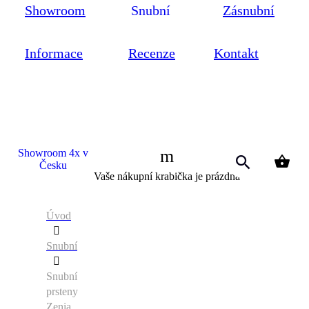
Showroom
Snubní
Zásnubní
Informace
Recenze
Kontakt
Showroom 4x v
Česku
0
Vaše nákupní krabička je prázdná
Úvod
Snubní
Snubní
prsteny
Zenia