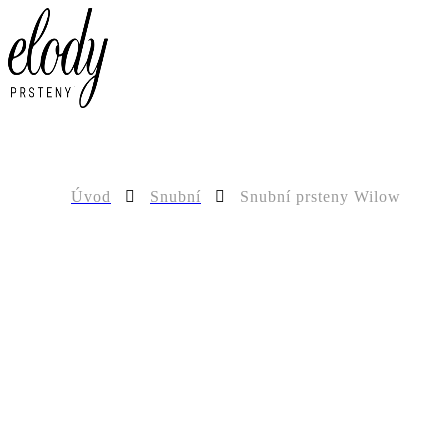
0
Úvod
Snubní
Snubní prsteny Wilow