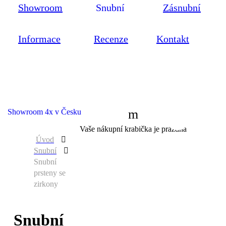
Showroom
Snubní
Zásnubní
Informace
Recenze
Kontakt
Showroom 4x v Česku
0
Vaše nákupní krabička je prázdná
Úvod
Snubní
Snubní
prsteny se
zirkony
Snubní