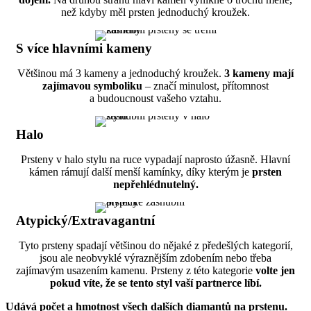
než kdyby měl prsten jednoduchý kroužek.
S více hlavními kameny
Většinou má 3 kameny a jednoduchý kroužek.
3 kameny mají
zajímavou symboliku
– značí minulost, přítomnost
a budoucnoust vašeho vztahu.
Halo
Prsteny v halo stylu na ruce vypadají naprosto úžasně. Hlavní
kámen rámují další menší kamínky, díky kterým je
prsten
nepřehlédnutelný.
Atypický/Extravagantní
Tyto prsteny spadají většinou do nějaké z předešlých kategorií,
jsou ale neobvyklé výraznějším zdobením nebo třeba
zajímavým usazením kamenu. Prsteny z této kategorie
volte jen
pokud víte, že se tento styl vaší partnerce líbí.
Udává počet a hmotnost všech dalších diamantů na prstenu.