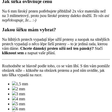
Jak šířka ovlivňuje cenu
Na 6 mm široký prsten potřebujete přibližně 2x více materiálu než
na 3 milimetrový, proto jsou široké prsteny daleko dražší.
To vás asi
nepřekvapuje, že... :-)
Jakou šířku mám vybrat?
Na štíhlých prstech vypadají lépe užší prsteny a naopak na silnějších
prstech vypadají o něco lépe širší prsteny – to je jediná rada, kterou
vám dáme.
Chcete dámský prsten užší než ten pánský?
Stačí
kliknout sem
a napsat vaše přání.
Rozhodněte se hlavně podle toho, co se vám líbí. S tím vám pomůže
obrázek níže –
klikněte na obrázek prstenu a pod ním uvidíte, jak
tato šířka vypadá na ruce.
1,5 mm
2 mm
3 mm
4 mm
5 mm
6 mm