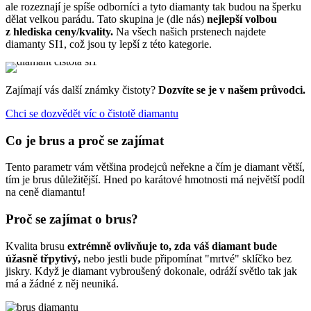
ale rozeznají je spíše odborníci a tyto diamanty tak budou na šperku
dělat velkou parádu. Tato skupina je (dle nás)
nejlepší volbou
z hlediska ceny/kvality.
Na všech našich prstenech najdete
diamanty SI1, což jsou ty lepší z této kategorie.
Zajímají vás další známky čistoty?
Dozvíte se je v našem průvodci.
Chci se dozvědět víc o čistotě diamantu
Co je brus a proč se zajímat
Tento parametr vám většina prodejců neřekne a čím je diamant větší,
tím je brus důležitější. Hned po karátové hmotnosti má největší podíl
na ceně diamantu!
Proč se zajímat o brus?
Kvalita brusu
extrémně ovlivňuje to, zda váš diamant bude
úžasně třpytivý,
nebo jestli bude připomínat "mrtvé" sklíčko bez
jiskry. Když je diamant vybroušený dokonale, odráží světlo tak jak
má a žádné z něj neuniká.