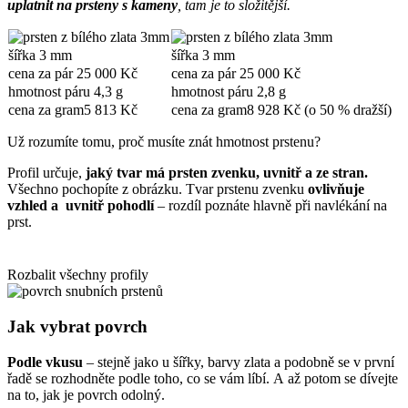
uplatnit na prsteny s kameny
, tam je to složitější.
šířka
3 mm
šířka
3 mm
cena za pár
25 000 Kč
cena za pár
25 000 Kč
hmotnost páru
4,3 g
hmotnost páru
2,8 g
cena za gram
5 813 Kč
cena za gram
8 928 Kč (o 50 % dražší)
Už rozumíte tomu, proč musíte znát hmotnost prstenu?
Profil určuje,
jaký tvar má prsten zvenku, uvnitř a ze stran.
Všechno pochopíte z obrázku. Tvar prstenu zvenku
ovlivňuje
vzhled a uvnitř pohodlí
– rozdíl poznáte hlavně při navlékání na
prst.
Rozbalit všechny profily
Jak vybrat povrch
Podle vkusu
– stejně jako u šířky, barvy zlata a podobně se v první
řadě se rozhodněte podle toho, co se vám líbí. A až potom se dívejte
na to, jak je povrch odolný.