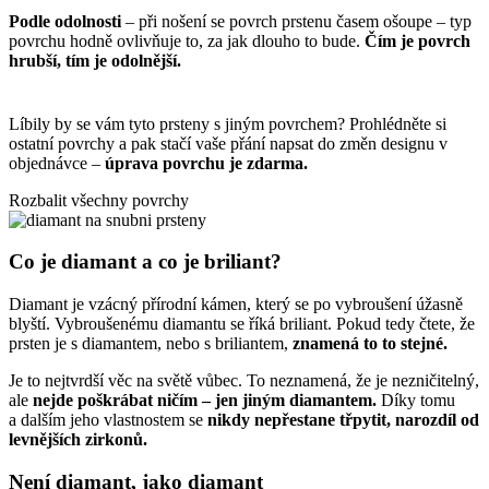
Podle odolnosti
– při nošení se povrch prstenu časem ošoupe – typ
povrchu hodně ovlivňuje to, za jak dlouho to bude.
Čím je povrch
hrubší, tím je odolnější.
Líbily by se vám tyto prsteny s jiným povrchem? Prohlédněte si
ostatní povrchy
a pak stačí vaše přání napsat do změn designu v
objednávce –
úprava povrchu je zdarma.
Rozbalit všechny povrchy
Co je diamant a co je briliant?
Diamant je vzácný přírodní kámen, který se po vybroušení úžasně
blyští. Vybroušenému diamantu se říká briliant. Pokud tedy čtete, že
prsten je s diamantem, nebo s briliantem,
znamená to to stejné.
Je to nejtvrdší věc na světě vůbec. To neznamená, že je nezničitelný,
ale
nejde poškrábat ničím – jen jiným diamantem.
Díky tomu
a dalším jeho vlastnostem se
nikdy nepřestane třpytit, narozdíl od
levnějších zirkonů.
Není diamant, jako diamant