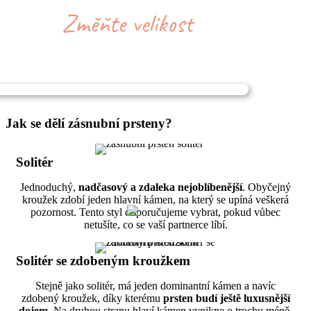
Jak se dělí zásnubní prsteny?
Solitér
Jednoduchý,
nadčasový a zdaleka nejoblíbenější
. Obyčejný
kroužek zdobí jeden hlavní kámen, na který se upíná veškerá
pozornost. Tento styl doporučujeme vybrat, pokud vůbec
netušíte, co se vaší partnerce líbí.
Solitér se zdobeným kroužkem
Stejně jako solitér, má jeden dominantní kámen a navíc
zdobený kroužek, díky kterému
prsten budí ještě luxusnější
dojem.
Na druhou stranu hlaví kámen vynikne o trochu méně,