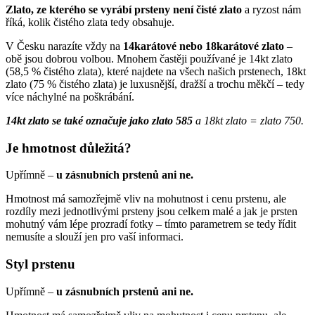
Zlato, ze kterého se vyrábí prsteny není čisté zlato
a ryzost nám
říká, kolik čistého zlata tedy obsahuje.
V Česku narazíte vždy na
14karátové nebo 18karátové zlato
–
obě jsou dobrou volbou. Mnohem častěji používané je 14kt zlato
(58,5 % čistého zlata), které najdete na všech našich prstenech, 18kt
zlato (75 % čistého zlata) je luxusnější, dražší a trochu měkčí – tedy
více náchylné na poškrábání.
14kt zlato se také označuje jako zlato 585
a 18kt zlato = zlato 750.
Je hmotnost důležitá?
Upřímně –
u zásnubních prstenů ani ne.
Hmotnost má samozřejmě vliv na mohutnost i cenu prstenu, ale
rozdíly mezi jednotlivými prsteny jsou celkem malé a jak je prsten
mohutný vám lépe prozradí fotky – tímto parametrem se tedy řídit
nemusíte a slouží jen pro vaší informaci.
Styl prstenu
Upřímně –
u zásnubních prstenů ani ne.