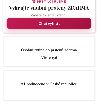
🏆 BRZY LOSUJEME
Vyhrajte snubní prsteny ZDARMA
Zabere to jen 15 vteřin...
Chci vyhrát
Do prstenů vám zdarma vyryjeme libovolný text, díky
Osobní rytina do prstenů zdarma
kterému budou vaše prsteny ještě speciálnější.
Více o rytí
Zlatnictví Elody je nejlépe hodnocené zlatnictví pro
#1 hodnoceno v České republice
výběr snubních a zásnubních prstenů v České
republice podle recenzí na Google a Facebooku.