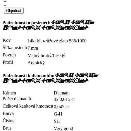
–
Podrobnosti o prstenech
Kov
14kt bílo-růžové zlato
585/1000
Šířka prstenů
7 mm
Povrch
Matný hrubý/Lesklý
Profil
Atypický
Podrobnosti k diamantům
Kámen
Diamant
Počet diamantů
3x 0,015 ct
Celková karátová hmotnost
0,045 ct
Barva
G-H
Čistota
SI1
Brus
Very good