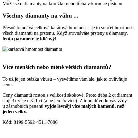
Může se o diamanty na kroužku nebo třeba v korunce prstenu.
Všechny diamanty na váhu ...
Přesně to udává celková karátová hmotnost – je to součet hmotnosti
všech diamantů na prstenu. Když srovnáváte prsteny s diamanty,
tento parametr je klíčový!
Více menších nebo méně větších diamantů?
To už je jen otázka vkusu – vysvětlíme vám ale, jak to ovlivňuje
cenu.
Ceny diamantů rostou s velikostí skokově. Proto třeba 2 ct diamant
stojí 3x více než 1 ct (a ne jen 2x více). Z toho důvodu vás vždy
u zásnubních prstenů
vyjde levněji více malých kamenů, než
jeden velký.
Kód: 8199-5592-4511-7086