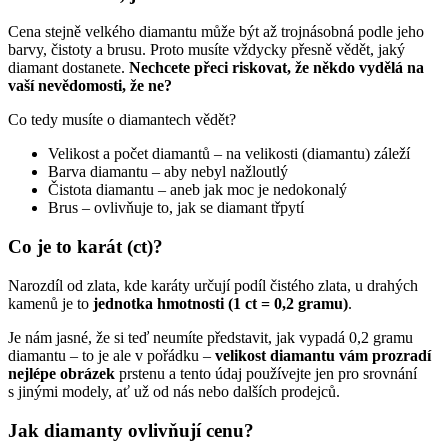
Cena stejně velkého diamantu může být až trojnásobná podle jeho
barvy, čistoty a brusu. Proto musíte vždycky přesně vědět, jaký
diamant dostanete.
Nechcete přeci riskovat, že někdo vydělá na
vaší nevědomosti, že ne?
Co tedy musíte o diamantech vědět?
Velikost a počet diamantů – na velikosti (diamantu) záleží
Barva diamantu – aby nebyl nažloutlý
Čistota diamantu – aneb jak moc je nedokonalý
Brus – ovlivňuje to, jak se diamant třpytí
Co je to karát (ct)?
Narozdíl od zlata, kde karáty určují podíl čistého zlata, u drahých
kamenů je to
jednotka hmotnosti (1 ct = 0,2 gramu)
.
Je nám jasné, že si teď neumíte představit, jak vypadá 0,2 gramu
diamantu – to je ale v pořádku –
velikost diamantu vám prozradí
nejlépe obrázek
prstenu a tento údaj používejte jen pro srovnání
s jinými modely, ať už od nás nebo dalších prodejců.
Jak diamanty ovlivňují cenu?