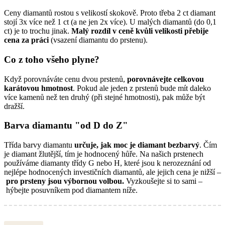
Ceny diamantů rostou s velikostí skokově. Proto třeba 2 ct diamant
stojí 3x více než 1 ct (a ne jen 2x více). U malých diamantů (do 0,1
ct) je to trochu jinak.
Malý rozdíl v ceně kvůli velikosti přebije
cena za práci
(vsazení diamantu do prstenu).
Co z toho všeho plyne?
Když porovnáváte cenu dvou prstenů,
porovnávejte celkovou
karátovou hmotnost
. Pokud ale jeden z prstenů bude mít daleko
více kamenů než ten druhý (při stejné hmotnosti), pak může být
dražší.
Barva diamantu "od D do Z"
Třída barvy diamantu
určuje, jak moc je diamant bezbarvý
. Čím
je diamant žlutější, tím je hodnocený hůře. Na našich prstenech
používáme diamanty třídy G nebo H, které jsou k nerozeznání od
nejlépe hodnocených investičních diamantů, ale jejich cena je nižší –
pro prsteny jsou výbornou volbou.
Vyzkoušejte si to sami –
hýbejte posuvníkem pod diamantem níže.