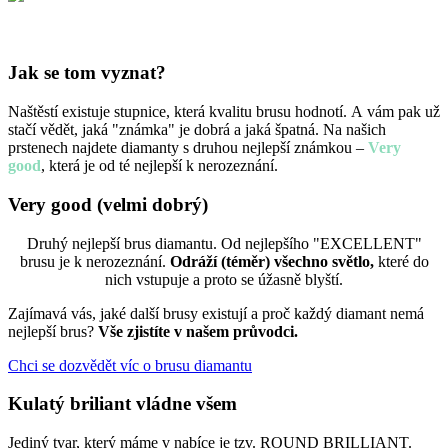
Jak se tom vyznat?
Naštěstí existuje stupnice, která kvalitu brusu hodnotí. A vám pak už
stačí vědět, jaká "známka" je dobrá a jaká špatná. Na našich
prstenech najdete diamanty s druhou nejlepší známkou –
Very
good
, která je od té nejlepší k nerozeznání.
Very good
(velmi dobrý)
Druhý nejlepší brus diamantu. Od nejlepšího "EXCELLENT"
brusu je k nerozeznání.
Odráží (téměr) všechno světlo,
které do
nich vstupuje a proto se úžasně blyští.
Zajímavá vás, jaké další brusy existují a proč každý diamant nemá
nejlepší brus?
Vše zjistíte v našem průvodci.
Chci se dozvědět víc o brusu diamantu
Kulatý briliant vládne všem
Jediný tvar, který máme v nabíce je tzv. ROUND BRILLIANT.