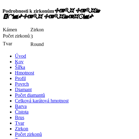
Podrobnosti k zirkonům
Kámen
Zirkon
Počet zirkonů
3
Tvar
Round
Úvod
Kov
Šířka
Hmotnost
Profil
Povrch
Diamant
Počet diamantů
Celková karátová hmotnost
Barva
Čistota
Brus
Tvar
Zirkon
Počet zirkonů