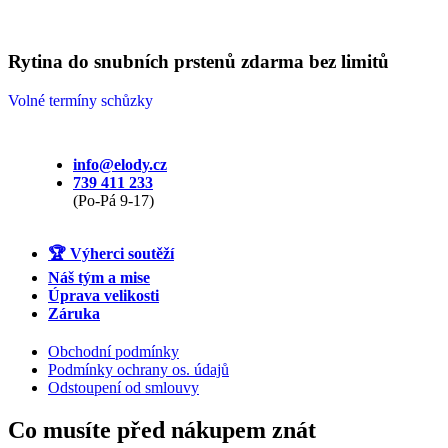
Rytina do snubních prstenů zdarma bez limitů
Volné termíny schůzky
info@elody.cz
739 411 233
(Po-Pá 9-17)
🏆 Výherci soutěží
Náš tým a mise
Úprava velikosti
Záruka
Obchodní podmínky
Podmínky ochrany os. údajů
Odstoupení od smlouvy
Co musíte před nákupem znát