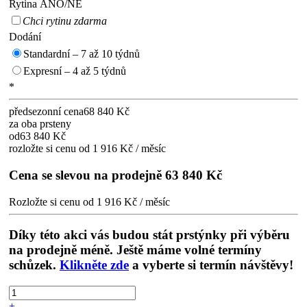
Rytina ANO/NE
Chci rytinu zdarma
Dodání
Standardní – 7 až 10 týdnů
Expresní – 4 až 5 týdnů
*
předsezonní cena
68 840 Kč
za oba prsteny
od
63 840 Kč
rozložte si cenu od 1 916 Kč / měsíc
Cena se slevou na prodejně
63 840 Kč
Rozložte si cenu od 1 916 Kč / měsíc
Díky této akci vás budou stát prstýnky při výběru
na prodejně méně. Ještě máme volné termíny
schůzek.
Klikněte zde
a vyberte si termín návštěvy!
+