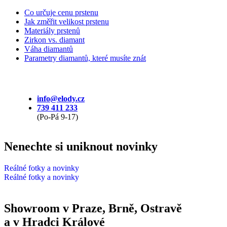
Co určuje cenu prstenu
Jak změřit velikost prstenu
Materiály prstenů
Zirkon vs. diamant
Váha diamantů
Parametry diamantů, které musíte znát
info@elody.cz
739 411 233
(Po-Pá 9-17)
Nenechte si uniknout novinky
Reálné fotky a novinky
Reálné fotky a novinky
Showroom v Praze, Brně, Ostravě
a v Hradci Králové