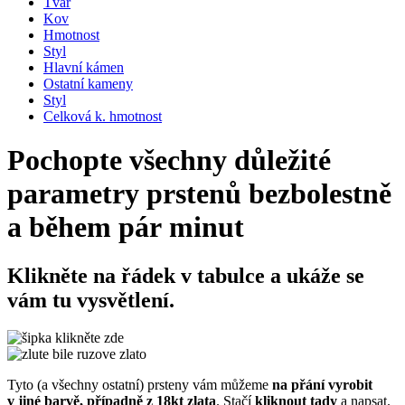
Tvar
Kov
Hmotnost
Styl
Hlavní kámen
Ostatní kameny
Styl
Celková k. hmotnost
Pochopte všechny důležité
parametry prstenů bezbolestně
a během pár minut
Klikněte na řádek v tabulce
a ukáže se
vám tu vysvětlení.
Tyto (a všechny ostatní) prsteny vám můžeme
na přání vyrobit
v jiné barvě, případně z 18kt zlata
. Stačí
kliknout tady
a napsat
.