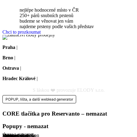
nejlépe hodnocené místo v ČR
250+ párů snubních prstenů
budeme se věnovat jen vám
najdeme prsteny podle vašich představ
Chci to prozkoumat
Praha
|
Na dělostřílnách 1060/4, Praha 6-Břevnov
Brno
|
Koliště 1912/13, Brno-střed
Ostrava
|
Českobratrská 1276/9, 702 00 Ostrava
Hradec Králové
|
Masarykovo nám. 1275/1, Hradec Králové
S láskou ❤️ provozuje ELODY s.r.o.
POPUP, lišta, a další weblead generator
CORE tlačítka pro Reservanto – nemazat
Popupy - nemazat
Rozložená platba
Showroom
Úpravy
Diamant vs. zirkon
Standard Záruka
Velikost-snubní
Infinity
Barva zlata
Rytina-snubní
Rytina-zásnubní