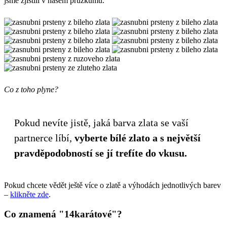
jsme zjistili v našem průzkumu.
Co z toho plyne?
Pokud nevíte jistě, jaká barva zlata se vaší
partnerce líbí,
vyberte bílé zlato a s největší
pravděpodobností se jí trefíte do vkusu.
Pokud chcete vědět ještě více o zlatě a výhodách jednotlivých barev
–
klikněte zde
.
Co znamená "14karátové"?