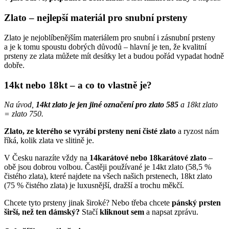
Zlato – nejlepší materiál pro snubní prsteny
Zlato je nejoblíbenějším materiálem pro snubní i zásnubní prsteny
a je k tomu spoustu dobrých důvodů – hlavní je ten, že kvalitní
prsteny ze zlata můžete mít desítky let a budou pořád vypadat hodně
dobře.
14kt nebo 18kt – a co to vlastně je?
Na úvod,
14kt zlato je jen jiné označení pro zlato 585
a 18kt zlato
= zlato 750.
Zlato, ze kterého se vyrábí prsteny není čisté zlato
a ryzost nám
říká, kolik zlata ve slitině je.
V Česku narazíte vždy na
14karátové nebo 18karátové zlato
–
obě jsou dobrou volbou. Častěji používané je 14kt zlato (58,5 %
čistého zlata), které najdete na všech našich prstenech, 18kt zlato
(75 % čistého zlata) je luxusnější, dražší a trochu měkčí.
Chcete tyto prsteny jinak široké? Nebo třeba chcete
pánský prsten
širší, než ten dámský?
Stačí
kliknout sem
a napsat zprávu
.