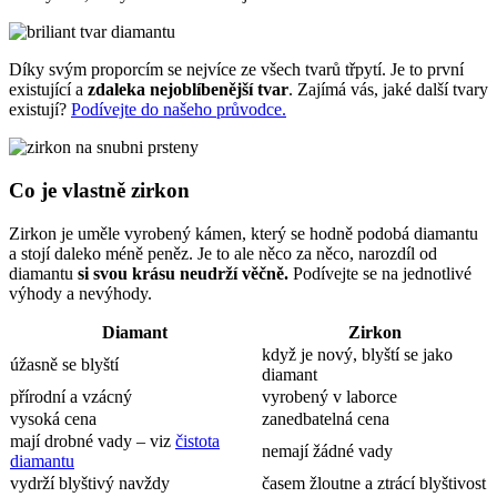
Díky svým proporcím se nejvíce ze všech tvarů třpytí. Je to první
existující a
zdaleka nejoblíbenější tvar
. Zajímá vás, jaké další tvary
existují?
Podívejte do našeho průvodce.
Co je vlastně zirkon
Zirkon je uměle vyrobený kámen, který se hodně podobá diamantu
a stojí daleko méně peněz. Je to ale něco za něco, narozdíl od
diamantu
si svou krásu neudrží věčně.
Podívejte se na jednotlivé
výhody a nevýhody.
Diamant
Zirkon
když je nový, blyští se jako
úžasně se blyští
diamant
přírodní a vzácný
vyrobený v laborce
vysoká cena
zanedbatelná cena
mají drobné vady – viz
čistota
nemají žádné vady
diamantu
vydrží blyštivý navždy
časem žloutne a ztrácí blyštivost