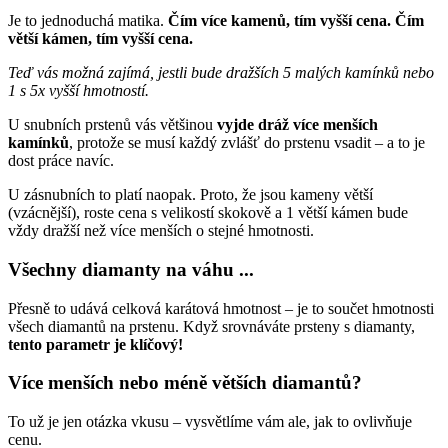
Je to jednoduchá matika.
Čím více kamenů, tím vyšší cena. Čím
větší kámen, tím vyšší cena.
Teď vás možná zajímá, jestli bude dražších 5 malých kamínků nebo
1 s 5x vyšší hmotností.
U snubních prstenů vás většinou
vyjde dráž více menších
kamínků
, protože se musí každý zvlášť do prstenu vsadit – a to je
dost práce navíc.
U zásnubních to platí naopak. Proto, že jsou kameny větší
(vzácnější), roste cena s velikostí skokově a 1 větší kámen bude
vždy dražší než více menších o stejné hmotnosti.
Všechny diamanty na váhu ...
Přesně to udává celková karátová hmotnost – je to součet hmotnosti
všech diamantů na prstenu. Když srovnáváte prsteny s diamanty,
tento parametr je klíčový!
Více menších nebo méně větších diamantů?
To už je jen otázka vkusu – vysvětlíme vám ale, jak to ovlivňuje
cenu.