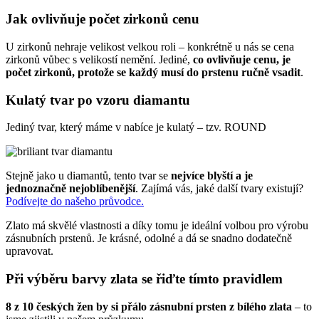
Jak ovlivňuje počet zirkonů cenu
U zirkonů nehraje velikost velkou roli – konkrétně u nás se cena
zirkonů vůbec s velikostí nemění. Jediné,
co ovlivňuje cenu, je
počet zirkonů, protože se každý musí do prstenu ručně vsadit
.
Kulatý tvar po vzoru diamantu
Jediný tvar, který máme v nabíce je kulatý – tzv. ROUND
Stejně jako u diamantů, tento tvar se
nejvíce blyští a je
jednoznačně nejoblíbenější
. Zajímá vás, jaké další tvary existují?
Podívejte do našeho průvodce.
Zlato má skvělé vlastnosti a díky tomu je ideální volbou pro výrobu
zásnubních prstenů. Je krásné, odolné a dá se snadno dodatečně
upravovat.
Při výběru barvy zlata se řiďte tímto pravidlem
8 z 10 českých žen by si přálo zásnubní prsten z bílého zlata
– to