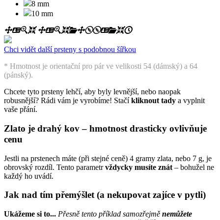
8 mm
10 mm
Chci vidět další prsteny s podobnou šířkou
* Hmotnost je orientační pro pár ve velikosti 54 (dámský) a 64
(pánský).
Chcete tyto prsteny lehčí, aby byly levnější, nebo naopak
robusnější? Rádi vám je vyrobíme! Stačí
kliknout tady
a vyplnit
vaše přání
.
Zlato je drahý kov – hmotnost drasticky ovlivňuje
cenu
Jestli na prstenech máte (při stejné ceně) 4 gramy zlata, nebo 7 g, je
obrovský rozdíl. Tento parametr
vždycky musíte znát
– bohužel ne
každý ho uvádí.
Jak nad tím přemýšlet (a nekupovat zajíce v pytli)
Ukážeme si to...
Přesně tento příklad samozřejmě
nemůžete