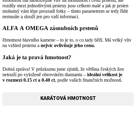
Hmotnost má samozřejmě vliv na mohutnost i cenu prstenu, ale
rozdíly mezi jednotlivými prsteny jsou celkem malé a jak je prsten
mohutný vám lépe prozradí fotky – tímto parametrem se tedy řídit
nemusíte a slouží jen pro vaší informaci.
ALFA A OMEGA zásnubních prstenů
Hmotnost hlavního kamene – to je to, o co tady běží. Má velký vliv
na vzhled prstenu a
nejvíc ovlivňuje jeho cenu.
Jaká je ta pravá hmotnost?
Dobrá zpráva! V průzkumu jsme zjistili, že většina českých žen
netouží po vyloženě obrovském diamantu –
ideální velikost je
v rozmezí 0.15 ct a 0.40 ct
, podle vašich finančních možností.
KARÁTOVÁ HMOTNOST