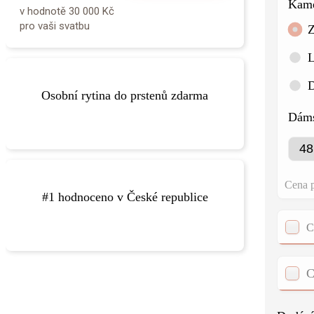
Kam
v hodnotě 30 000 Kč
pro vaši svatbu
Z
L
Více o rytí
speciálnější.
Osobní rytina do prstenů zdarma
text, díky kterému budou vaše prsteny ještě
Dáms
Do prstenů vám zdarma vyryjeme libovolný
a Facebooku.
Cena p
v České republice podle recenzí na Google
#1 hodnoceno v České republice
pro výběr snubních a zásnubních prstenů
C
Zlatnictví Elody je nejlépe hodnocené zlatnictví
C