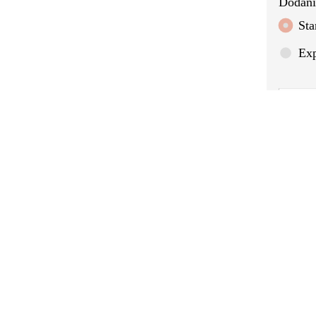
Dodán
Sta
Exp
CEN
53
Rozl
Díky 
schů