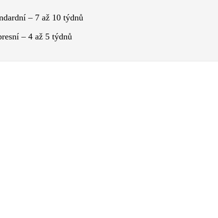
í
ndardní – 7 až 10 týdnů
resní – 4 až 5 týdnů
A SE SLEVOU NA PRODEJNĚ
 780 Kč
ožte si cenu od 1 614 Kč / měsíc
této akci vás budou stát prstýnky při výběru na prodejně méně
zek.
Klikněte zde
a vyberte si termín návštěvy!