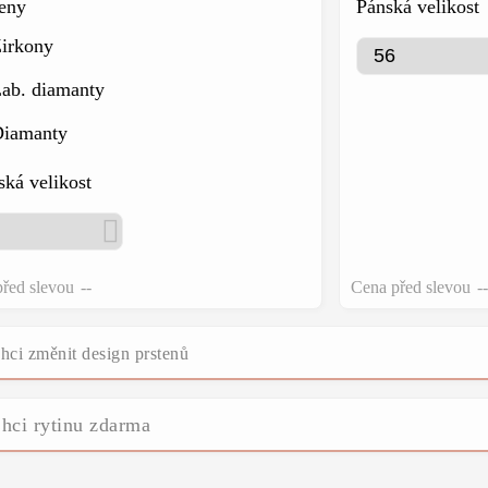
eny
Pánská velikost
irkony
ab. diamanty
Diamanty
ká velikost
řed slevou
--
Cena před slevou
--
hci změnit design prstenů
hci rytinu zdarma