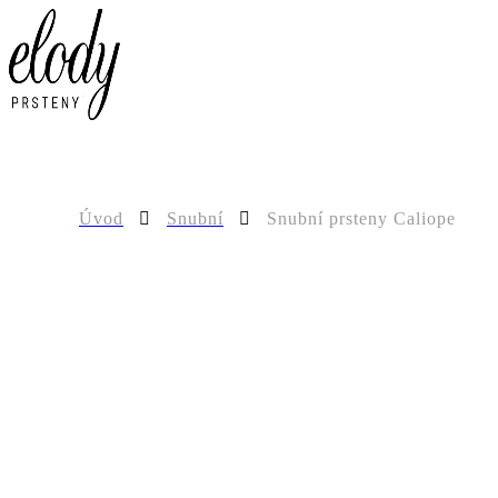
0
Úvod
Snubní
Snubní prsteny Caliope