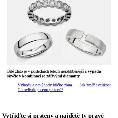
Bílé zlato je v posledních letech nejoblíbenější a
vypadá
skvěle v kombinaci se zářivými diamanty.
Výhody a nevýhody bílého zlata
Jak změřit velikost
Co ovlivňuje cenu prstenů?
Vytřiďte si prsteny a najdětě ty pravé