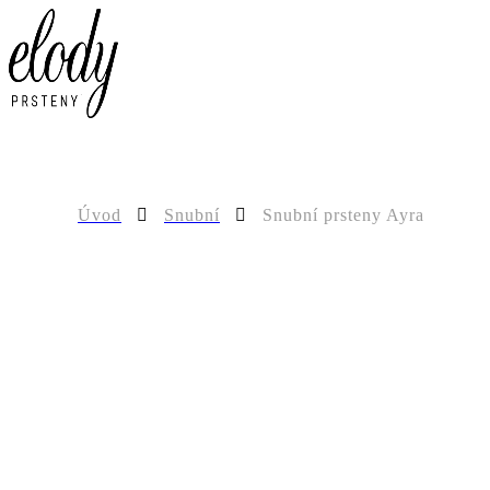
0
Úvod
Snubní
Snubní prsteny Ayra