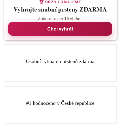
🏆 BRZY LOSUJEME
Vyhrajte snubní prsteny ZDARMA
Zabere to jen 15 vteřin...
Chci vyhrát
Více o rytí
Osobní rytina do prstenů zdarma
kterému budou vaše prsteny ještě speciálnější.
Do prstenů vám zdarma vyryjeme libovolný text, díky
republice podle recenzí na Google a Facebooku.
#1 hodnoceno v České republice
výběr snubních a zásnubních prstenů v České
Zlatnictví Elody je nejlépe hodnocené zlatnictví pro