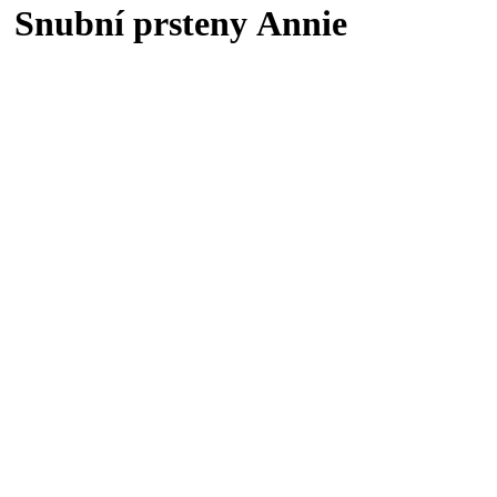
Snubní prsteny Annie
Model
4134d
Dámský prsten
Dámský prsten
Dámská velikost
Cena před slevou
--
Pánský prsten
Pánský prsten
Pánská velikost
Cena před slevou
--
UPRAVY ANO/NE
Chci změnit design prstenů
Rytina ANO/NE
Chci rytinu zdarma
Dodání
Standardní – 7 až 10 týdnů