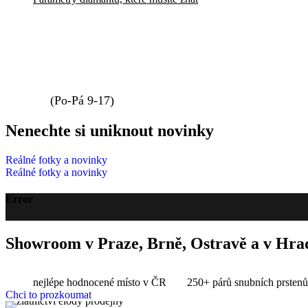
info@elody.cz
739 411 233
(Po-Pá 9-17)
Nenechte si uniknout novinky
Reálné fotky a novinky
Reálné fotky a novinky
Error
Showroom v Praze, Brně, Ostravě a v Hra
nejlépe hodnocené místo v ČR
250+ párů snubních prstenů
Chci to prozkoumat