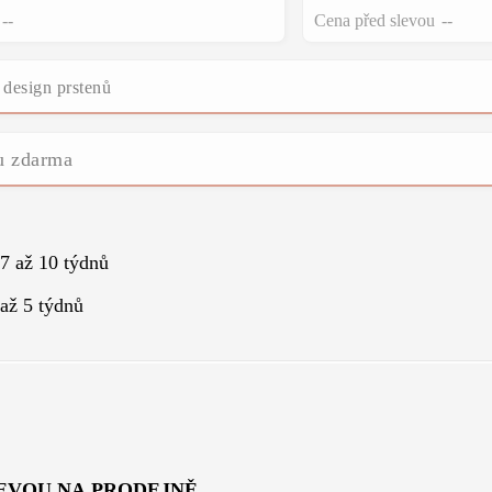
--
Cena před slevou
--
 design prstenů
u zdarma
 7 až 10 týdnů
 až 5 týdnů
LEVOU NA PRODEJNĚ