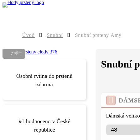
0
Úvod
Snubní
Snubní prsteny Amy
ZPĚT
Snubní 
Více o rytí
vaše prsteny ještě speciálnější.
Osobní rytina do prstenů
libovolný text, díky kterému budou
zdarma
Do prstenů vám zdarma vyryjeme
DÁMS
Google a Facebooku.
v České republice podle recenzí na
Dámská veliko
snubních a zásnubních prstenů
#1 hodnoceno v České
hodnocené zlatnictví pro výběr
republice
Zlatnictví Elody je nejlépe