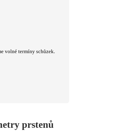
me volné termíny schůzek.
metry prstenů