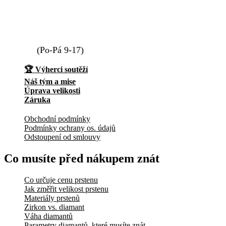
info@elody.cz
739 411 233
(Po-Pá 9-17)
🏆 Výherci soutěží
Náš tým a mise
Úprava velikosti
Záruka
Obchodní podmínky
Podmínky ochrany os. údajů
Odstoupení od smlouvy
Co musíte před nákupem znát
Co určuje cenu prstenu
Jak změřit velikost prstenu
Materiály prstenů
Zirkon vs. diamant
Váha diamantů
Parametry diamantů, které musíte znát