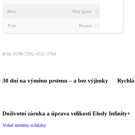
Brus
Very good
Tvar
Round
Kód: 8199-5592-4511-376d
30 dní na výměnu prstenu – a bez výjimky
Rychlá
Doživotní záruka a úprava velikosti Elody Infinity+
Volné termíny schůzky