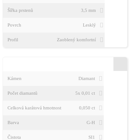
Šířka prstenů
3,5 mm
Povrch
Lesklý
Profil
Zaoblený komfortní
PODROBNOSTI K DIAMANTŮM
Kámen
Diamant
Počet diamantů
5x 0,01 ct
Celková karátová hmotnost
0,050 ct
Barva
G-H
Čistota
SI1