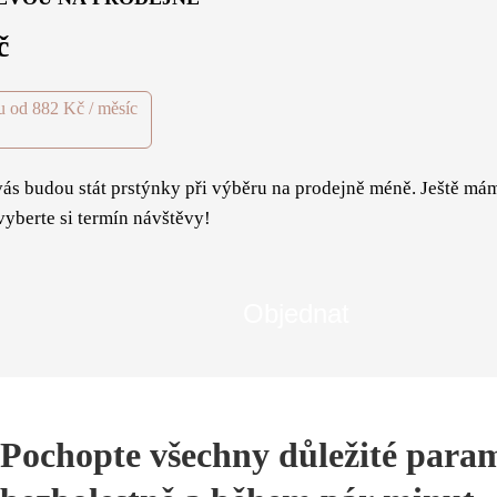
č
u od 882 Kč / měsíc
vás budou stát prstýnky při výběru na prodejně méně. Ještě má
vyberte si termín návštěvy!
Pochopte všechny důležité para
kliknout sem