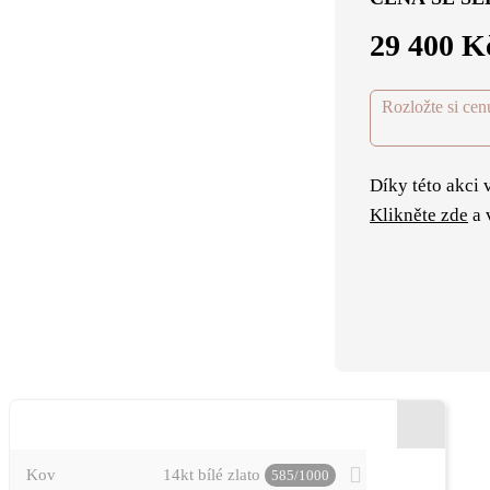
29 400 K
Rozložte si cen
Díky této akci 
Klikněte zde
a 
PODROBNOSTI O PRSTENECH
Kov
14kt bílé zlato
585/1000