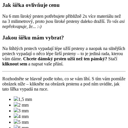
Jak šířka ovlivňuje cenu
Na 6 mm široký prsten potřebujete přibližně 2x více materiálu než
na 3 milimetrový, proto jsou široké prsteny daleko dražší.
To vás asi
nepřekvapuje, že... :-)
Jakou šířku mám vybrat?
Na štíhlých prstech vypadají lépe užší prsteny a naopak na silnějších
prstech vypadají o něco lépe širší prsteny – to je jediná rada, kterou
vám dáme.
Chcete dámský prsten užší než ten pánský?
Stačí
kliknout sem
a napsat vaše přání.
Rozhodněte se hlavně podle toho, co se vám líbí. S tím vám pomůže
obrázek níže –
klikněte na obrázek prstenu a pod ním uvidíte, jak
tato šířka vypadá na ruce.
1,5 mm
2 mm
3 mm
4 mm
5 mm
6 mm