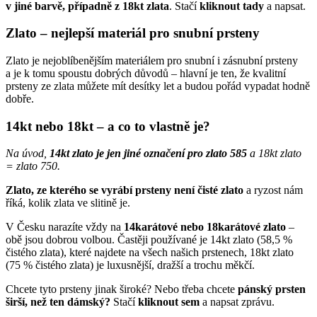
v jiné barvě, případně z 18kt zlata
. Stačí
kliknout tady
a napsat
.
Zlato – nejlepší materiál pro snubní prsteny
Zlato je nejoblíbenějším materiálem pro snubní i zásnubní prsteny
a je k tomu spoustu dobrých důvodů – hlavní je ten, že kvalitní
prsteny ze zlata můžete mít desítky let a budou pořád vypadat hodně
dobře.
14kt nebo 18kt – a co to vlastně je?
Na úvod,
14kt zlato je jen jiné označení pro zlato 585
a 18kt zlato
= zlato 750.
Zlato, ze kterého se vyrábí prsteny není čisté zlato
a ryzost nám
říká, kolik zlata ve slitině je.
V Česku narazíte vždy na
14karátové nebo 18karátové zlato
–
obě jsou dobrou volbou. Častěji používané je 14kt zlato (58,5 %
čistého zlata), které najdete na všech našich prstenech, 18kt zlato
(75 % čistého zlata) je luxusnější, dražší a trochu měkčí.
Chcete tyto prsteny jinak široké? Nebo třeba chcete
pánský prsten
širší, než ten dámský?
Stačí
kliknout sem
a napsat zprávu
.