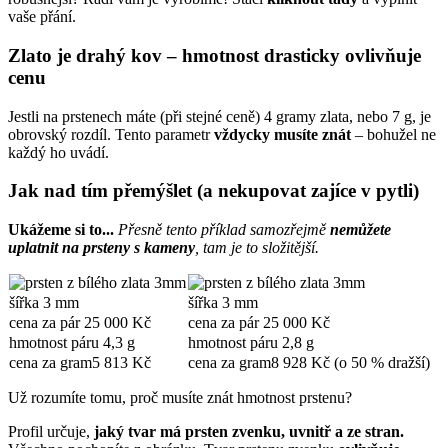
vaše přání
.
Zlato je drahý kov – hmotnost drasticky ovlivňuje
cenu
Jestli na prstenech máte (při stejné ceně) 4 gramy zlata, nebo 7 g, je
obrovský rozdíl. Tento parametr
vždycky musíte znát
– bohužel ne
každý ho uvádí.
Jak nad tím přemýšlet (a nekupovat zajíce v pytli)
Ukážeme si to...
Přesně tento příklad samozřejmě
nemůžete
uplatnit na prsteny s kameny
, tam je to složitější.
šířka
3 mm
šířka
3 mm
cena za pár
25 000 Kč
cena za pár
25 000 Kč
hmotnost páru
4,3 g
hmotnost páru
2,8 g
cena za gram
5 813 Kč
cena za gram
8 928 Kč (o 50 % dražší)
Už rozumíte tomu, proč musíte znát hmotnost prstenu?
Profil určuje,
jaký tvar má prsten zvenku, uvnitř a ze stran.