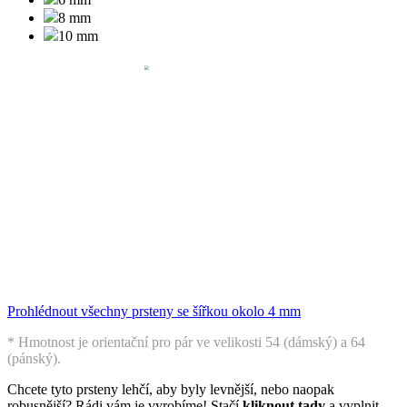
8 mm
10 mm
Prohlédnout všechny prsteny se šířkou okolo 4 mm
* Hmotnost je orientační pro pár ve velikosti 54 (dámský) a 64
(pánský).
Chcete tyto prsteny lehčí, aby byly levnější, nebo naopak
robusnější? Rádi vám je vyrobíme! Stačí
kliknout tady
a vyplnit