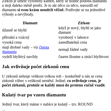
Zirkon je uměle vyrobený kámen, který se hodně podobá diamantu
a stojí daleko méně peněz. Je to ale něco za něco, narozdíl od
diamantu
si svou krásu neudrží věčně.
Podívejte se na jednotlivé
výhody a nevýhody.
Diamant
Zirkon
když je nový, blyští se jako
úžasně se blyští
diamant
přírodní a vzácný
vyrobený v laborce
vysoká cena
zanedbatelná cena
mají drobné vady – viz
čistota
nemají žádné vady
diamantu
vydrží blyštivý navždy
časem žloutne a ztrácí blyštivost
Jak ovlivňuje počet zirkonů cenu
U zirkonů nehraje velikost velkou roli – konkrétně u nás se cena
zirkonů vůbec s velikostí nemění. Jediné,
co ovlivňuje cenu, je
počet zirkonů, protože se každý musí do prstenu ručně vsadit
.
Kulatý tvar po vzoru diamantu
Jediný tvar, který máme v nabíce je kulatý – tzv. ROUND