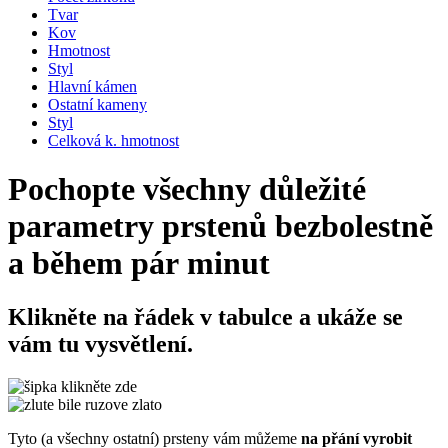
Tvar
Kov
Hmotnost
Styl
Hlavní kámen
Ostatní kameny
Styl
Celková k. hmotnost
Pochopte všechny důležité
parametry prstenů bezbolestně
a během pár minut
Klikněte na řádek v tabulce
a ukáže se
vám tu vysvětlení.
Tyto (a všechny ostatní) prsteny vám můžeme
na přání vyrobit