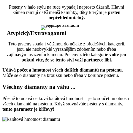
Prsteny v halo stylu na ruce vypadají naprosto úžasně. Hlavní
kámen rámují další menší kamínky, díky kterým je
prsten
nepřehlédnutelný.
Atypický/Extravagantní
Tyto prsteny spadají většinou do nějaké z předešlých kategorií,
jsou ale neobvyklé výraznějším zdobením nebo třeba
zajímavým usazením kamenu. Prsteny z této kategorie
volte jen
pokud víte, že se tento styl vaší partnerce líbí.
Udává počet a hmotnost všech dalších diamantů na prstenu.
Může se o diamanty na kroužku nebo třeba v korunce prstenu.
Všechny diamanty na váhu ...
Přesně to udává celková karátová hmotnost – je to součet hmotnosti
všech diamantů na prstenu. Když srovnáváte prsteny s diamanty,
tento parametr je klíčový!