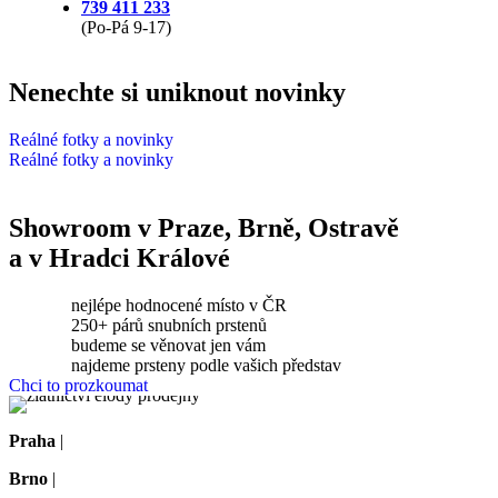
739 411 233
(Po-Pá 9-17)
Nenechte si uniknout novinky
Reálné fotky a novinky
Reálné fotky a novinky
Showroom v Praze, Brně, Ostravě
a v Hradci Králové
nejlépe hodnocené místo v ČR
250+ párů snubních prstenů
budeme se věnovat jen vám
najdeme prsteny podle vašich představ
Chci to prozkoumat
Praha
|
Na dělostřílnách 1060/4, Praha 6-Břevnov
Brno
|
Koliště 1912/13, Brno-střed