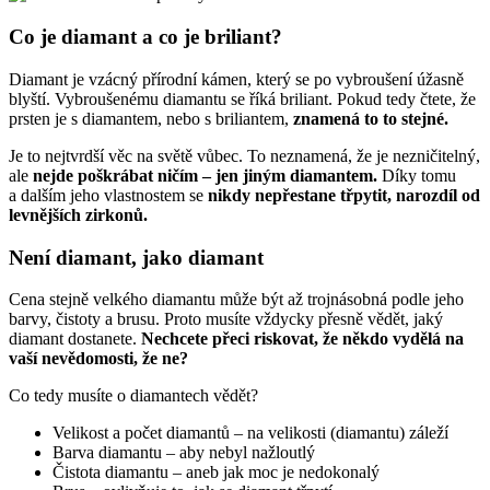
Co je diamant a co je briliant?
Diamant je vzácný přírodní kámen, který se po vybroušení úžasně
blyští. Vybroušenému diamantu se říká briliant. Pokud tedy čtete, že
prsten je s diamantem, nebo s briliantem,
znamená to to stejné.
Je to nejtvrdší věc na světě vůbec. To neznamená, že je nezničitelný,
ale
nejde poškrábat ničím – jen jiným diamantem.
Díky tomu
a dalším jeho vlastnostem se
nikdy nepřestane třpytit, narozdíl od
levnějších zirkonů.
Není diamant, jako diamant
Cena stejně velkého diamantu může být až trojnásobná podle jeho
barvy, čistoty a brusu. Proto musíte vždycky přesně vědět, jaký
diamant dostanete.
Nechcete přeci riskovat, že někdo vydělá na
vaší nevědomosti, že ne?
Co tedy musíte o diamantech vědět?
Velikost a počet diamantů – na velikosti (diamantu) záleží
Barva diamantu – aby nebyl nažloutlý
Čistota diamantu – aneb jak moc je nedokonalý