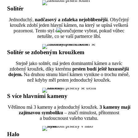
Solitér
Jednoduchý,
nadčasový a zdaleka nejoblíbenější
. Obyčejný
kroužek zdobí jeden hlavní kámen, na který se upíná veškerá
pozornost. Tento styl doporučujeme vybrat, pokud vůbec
netušíte, co se vaší partnerce líbí.
Solitér se zdobeným kroužkem
Stejně jako solitér, má jeden dominantní kámen a navíc
zdobený kroužek, díky kterému
prsten budí ještě luxusnější
dojem.
Na druhou stranu hlaví kámen vynikne o trochu méně,
než kdyby měl prsten jednoduchý kroužek.
S více hlavními kameny
Většinou má 3 kameny a jednoduchý kroužek.
3 kameny mají
zajímavou symboliku
– značí minulost, přítomnost
a budoucnoust vašeho vztahu.
Halo