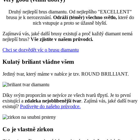
Druhý nejlepší brus diamantu. Od nejlepšího "EXCELLENT"
brusu je k nerozeznání.
Odráží (téměr) všechno světlo,
které do
nich vstupuje a proto se úžasně blyští.
Zajímavá vás, jaké další brusy existují a proč každý diamant nemá
nejlepší brus?
Vše zjistíte v našem průvodci.
Chci se dozvědět víc o brusu diamantu
Kulatý briliant vládne všem
Jediný tvar, který máme v nabíce je tzv. ROUND BRILLIANT.
Díky svým proporcím se nejvíce ze všech tvarů třpytí. Je to první
existující a
zdaleka nejoblíbenější tvar
. Zajímá vás, jaké další tvary
existují?
Podívejte do našeho průvodce.
Co je vlastně zirkon