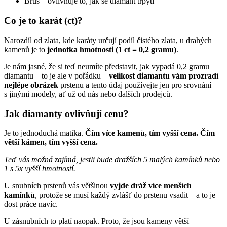
Brus – ovlivňuje to, jak se diamant třpytí
Co je to karát (ct)?
Narozdíl od zlata, kde karáty určují podíl čistého zlata, u drahých
kamenů je to
jednotka hmotnosti (1 ct = 0,2 gramu)
.
Je nám jasné, že si teď neumíte představit, jak vypadá 0,2 gramu
diamantu – to je ale v pořádku –
velikost diamantu vám prozradí
nejlépe obrázek
prstenu a tento údaj používejte jen pro srovnání
s jinými modely, ať už od nás nebo dalších prodejců.
Jak diamanty ovlivňují cenu?
Je to jednoduchá matika.
Čím více kamenů, tím vyšší cena. Čím
větší kámen, tím vyšší cena.
Teď vás možná zajímá, jestli bude dražších 5 malých kamínků nebo
1 s 5x vyšší hmotností.
U snubních prstenů vás většinou
vyjde dráž více menších
kamínků
, protože se musí každý zvlášť do prstenu vsadit – a to je
dost práce navíc.
U zásnubních to platí naopak. Proto, že jsou kameny větší