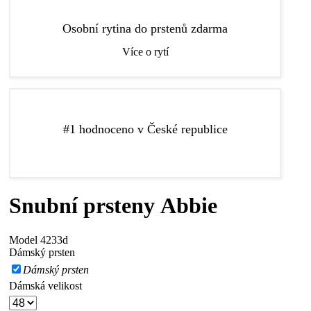
Do prstenů vám zdarma vyryjeme libovolný text, díky
Osobní rytina do prstenů zdarma
kterému budou vaše prsteny ještě speciálnější.
Více o rytí
Zlatnictví Elody je nejlépe hodnocené zlatnictví pro
#1 hodnoceno v České republice
výběr snubních a zásnubních prstenů v České
republice podle recenzí na Google a Facebooku.
Snubní prsteny Abbie
Model
4233d
Dámský prsten
Dámský prsten
Dámská velikost