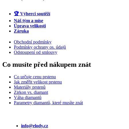
🏆 Výherci soutěží
Náš tým a mise
Úprava velikosti
Záruka
Obchodní podmínky
Podmínky ochrany os. údajů
Odstoupení od smlouvy
Co musíte před nákupem znát
Co určuje cenu prstenu
Jak změřit velikost prstenu
Materiály prstenů
Zirkon vs. diamant
Váha diamantů
Parametry diamantů, které musíte znát
info@elody.cz