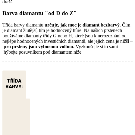
dražší.
Barva diamantu "od D do Z"
Třída barvy diamantu
určuje, jak moc je diamant bezbarvý
. Čím
je diamant žlutější, tím je hodnocený hůře. Na našich prstenech
používáme diamanty třídy G nebo H, které jsou k nerozeznání od
nejlépe hodnocených investičních diamantů, ale jejich cena je nižší –
pro prsteny jsou výbornou volbou.
Vyzkoušejte si to sami –
hýbejte posuvníkem pod diamantem níže.
TŘÍDA
BARVY: