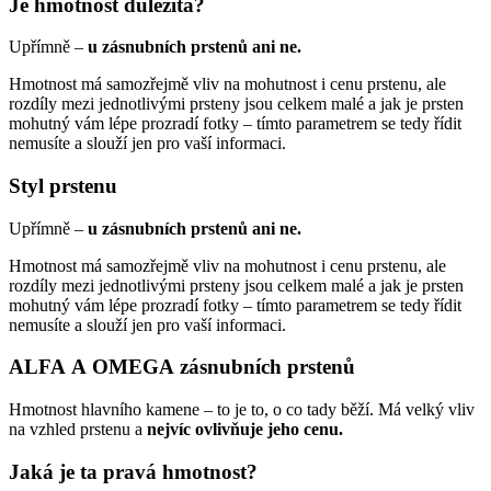
Je hmotnost důležitá?
Upřímně –
u zásnubních prstenů ani ne.
Hmotnost má samozřejmě vliv na mohutnost i cenu prstenu, ale
rozdíly mezi jednotlivými prsteny jsou celkem malé a jak je prsten
mohutný vám lépe prozradí fotky – tímto parametrem se tedy řídit
nemusíte a slouží jen pro vaší informaci.
Styl prstenu
Upřímně –
u zásnubních prstenů ani ne.
Hmotnost má samozřejmě vliv na mohutnost i cenu prstenu, ale
rozdíly mezi jednotlivými prsteny jsou celkem malé a jak je prsten
mohutný vám lépe prozradí fotky – tímto parametrem se tedy řídit
nemusíte a slouží jen pro vaší informaci.
ALFA A OMEGA zásnubních prstenů
Hmotnost hlavního kamene – to je to, o co tady běží. Má velký vliv
na vzhled prstenu a
nejvíc ovlivňuje jeho cenu.
Jaká je ta pravá hmotnost?