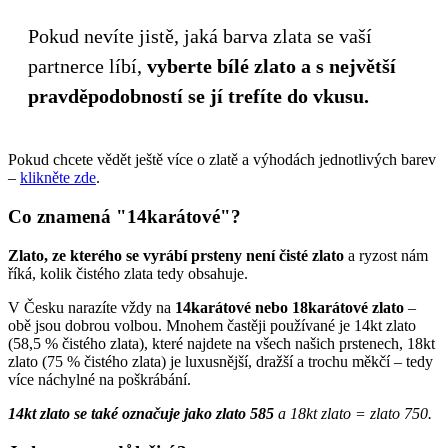
Pokud nevíte jistě, jaká barva zlata se vaší
partnerce líbí,
vyberte bílé zlato a s největší
pravděpodobností se jí trefíte do vkusu.
Pokud chcete vědět ještě více o zlatě a výhodách jednotlivých barev
–
klikněte zde
.
Co znamená "14karátové"?
Zlato, ze kterého se vyrábí prsteny není čisté zlato
a ryzost nám
říká, kolik čistého zlata tedy obsahuje.
V Česku narazíte vždy na
14karátové nebo 18karátové zlato
–
obě jsou dobrou volbou. Mnohem častěji používané je 14kt zlato
(58,5 % čistého zlata), které najdete na všech našich prstenech, 18kt
zlato (75 % čistého zlata) je luxusnější, dražší a trochu měkčí – tedy
více náchylné na poškrábání.
14kt zlato se také označuje jako zlato 585
a 18kt zlato = zlato 750.