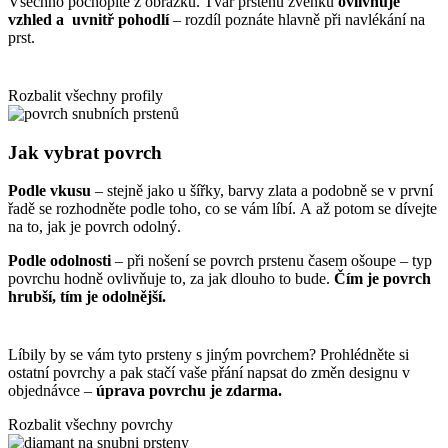
Všechno pochopíte z obrázku. Tvar prstenu zvenku
ovlivňuje
vzhled a uvnitř pohodlí
– rozdíl poznáte hlavně při navlékání na
prst.
Rozbalit všechny profily
Jak vybrat povrch
Podle vkusu
– stejně jako u šířky, barvy zlata a podobně se v první
řadě se rozhodněte podle toho, co se vám líbí. A až potom se dívejte
na to, jak je povrch odolný.
Podle odolnosti
– při nošení se povrch prstenu časem ošoupe – typ
povrchu hodně ovlivňuje to, za jak dlouho to bude.
Čím je povrch
hrubší, tím je odolnější.
Líbily by se vám tyto prsteny s jiným povrchem? Prohlédněte si
ostatní povrchy
a pak stačí vaše přání napsat do změn designu v
objednávce –
úprava povrchu je zdarma.
Rozbalit všechny povrchy