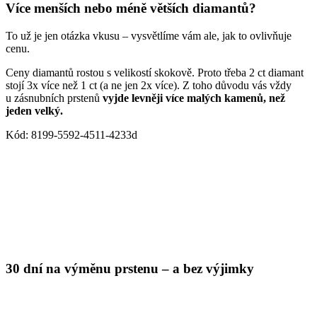
Více menších nebo méně větších diamantů?
To už je jen otázka vkusu – vysvětlíme vám ale, jak to ovlivňuje
cenu.
Ceny diamantů rostou s velikostí skokově. Proto třeba 2 ct diamant
stojí 3x více než 1 ct (a ne jen 2x více). Z toho důvodu vás vždy
u zásnubních prstenů
vyjde levněji více malých kamenů, než
jeden velký.
Kód: 8199-5592-4511-4233d
30 dní na výměnu prstenu – a bez výjimky