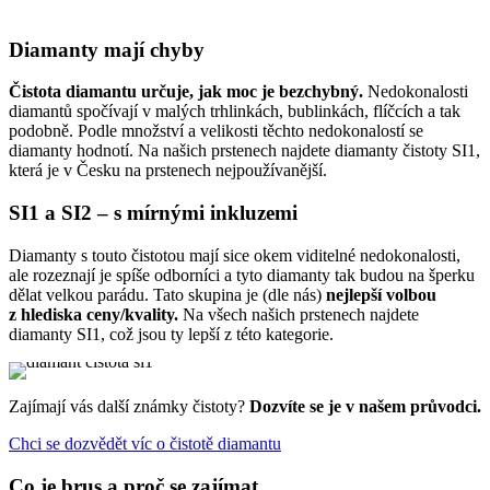
Diamanty mají chyby
Čistota diamantu určuje, jak moc je bezchybný.
Nedokonalosti
diamantů spočívají v malých trhlinkách, bublinkách, flíčcích a tak
podobně. Podle množství a velikosti těchto nedokonalostí se
diamanty hodnotí. Na našich prstenech najdete diamanty čistoty SI1,
která je v Česku na prstenech nejpoužívanější.
SI1 a SI2 – s mírnými inkluzemi
Diamanty s touto čistotou mají sice okem viditelné nedokonalosti,
ale rozeznají je spíše odborníci a tyto diamanty tak budou na šperku
dělat velkou parádu. Tato skupina je (dle nás)
nejlepší volbou
z hlediska ceny/kvality.
Na všech našich prstenech najdete
diamanty SI1, což jsou ty lepší z této kategorie.
Zajímají vás další známky čistoty?
Dozvíte se je v našem průvodci.
Chci se dozvědět víc o čistotě diamantu
Co je brus a proč se zajímat