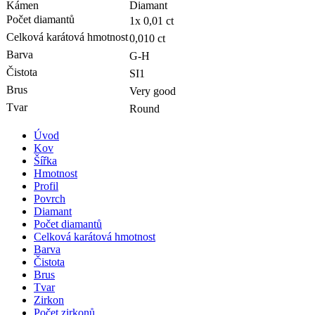
Kámen
Diamant
Počet diamantů
1x 0,01 ct
Celková karátová hmotnost
0,010 ct
Barva
G-H
Čistota
SI1
Brus
Very good
Tvar
Round
Úvod
Kov
Šířka
Hmotnost
Profil
Povrch
Diamant
Počet diamantů
Celková karátová hmotnost
Barva
Čistota
Brus
Tvar
Zirkon
Počet zirkonů