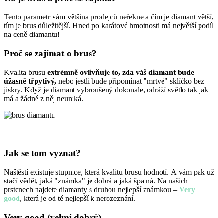
Tento parametr vám většina prodejců neřekne a čím je diamant větší,
tím je brus důležitější. Hned po karátové hmotnosti má největší podíl
na ceně diamantu!
Proč se zajímat o brus?
Kvalita brusu
extrémně ovlivňuje to, zda váš diamant bude
úžasně třpytivý,
nebo jestli bude připomínat "mrtvé" sklíčko bez
jiskry. Když je diamant vybroušený dokonale, odráží světlo tak jak
má a žádné z něj neuniká.
Jak se tom vyznat?
Naštěstí existuje stupnice, která kvalitu brusu hodnotí. A vám pak už
stačí vědět, jaká "známka" je dobrá a jaká špatná. Na našich
prstenech najdete diamanty s druhou nejlepší známkou –
Very
good
, která je od té nejlepší k nerozeznání.
Very good
(velmi dobrý)