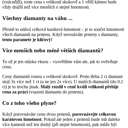
(vzácnější), roste cena s velikostí skokově a 1 větší kámen bude
vždy dražší než více menších o stejné hmotnosti.
Všechny diamanty na váhu ...
Přesně to udává celková karátová hmotnost – je to součet hmotnosti
všech diamantů na prstenu. Když srovnáváte prsteny s diamanty,
tento parametr je klíčový!
Více menších nebo méně větších diamantů?
To už je jen otázka vkusu – vysvětlíme vám ale, jak to ovlivňuje
cenu.
Ceny diamantů rostou s velikostí skokově. Proto třeba 2 ct diamant
stojí 3x více než 1 ct (a ne jen 2x více). U malých diamantů (do 0,1
ct) je to trochu jinak.
Malý rozdíl v ceně kvůli velikosti přebije
cena za práci
(vsazení diamantu do prstenu).
Co z toho všeho plyne?
Když porovnáváte cenu dvou prstenů,
porovnávejte celkovou
karátovou hmotnost
. Pokud ale jeden z prstenů bude mít daleko
více kamenů než ten druhý (při stejné hmotnosti), pak může být