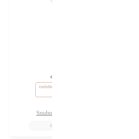
15 780 Kč
13 280 Kč
od
rozložte si cenu od 399 Kč / měsíc
Snubní prsten Amsterdam