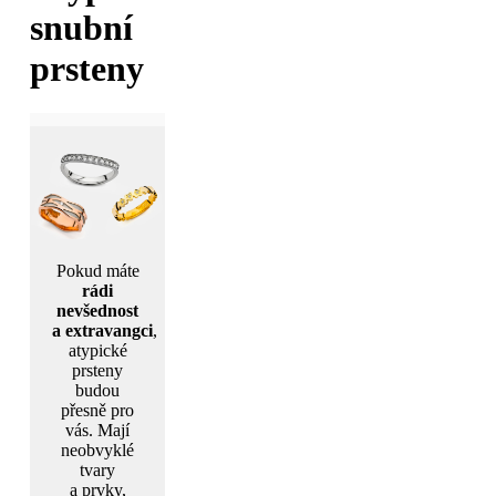
snubní
prsteny
Pokud máte
rádi
nevšednost
a extravangci
,
atypické
prsteny
budou
přesně pro
vás. Mají
neobvyklé
tvary
a prvky,