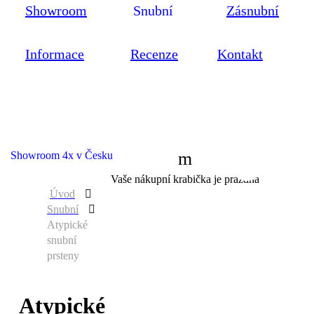
Showroom
Snubní
Zásnubní
Informace
Recenze
Kontakt
Showroom 4x v Česku
0
Vaše nákupní krabička je prázdná
Úvod
Snubní
Atypické
snubní
prsteny
Atypické