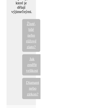
které je
dělají
výjimečnými.
Žluté,
bílé
nebo
růžové
zlato?
Jak
změřit
velikost
Diamant
nebo
zirkon?