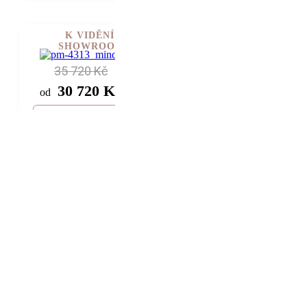
K VIDĚNÍ V
SHOWROOMU
35 720 Kč
30 720 Kč
od
rozložte si cenu od
922 Kč / měsíc
Snubní
prsteny Mindy