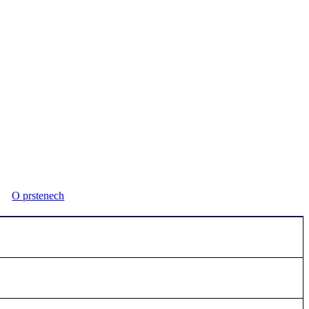
O prstenech
yzkoušet. Budeme moc rádi, když přijdete.
Přijmete naše