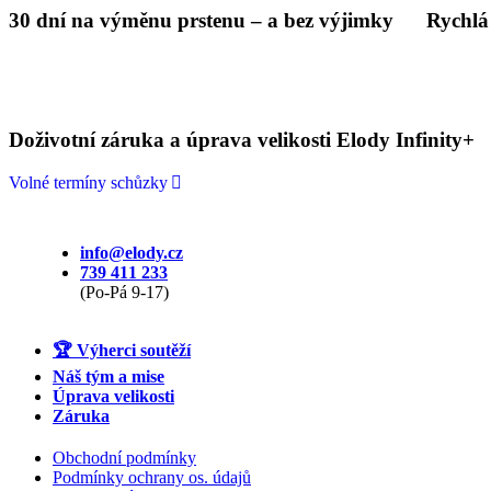
30 dní na výměnu prstenu – a bez výjimky
Rychlá
Doživotní záruka a úprava velikosti Elody Infinity+
Volné termíny schůzky
info@elody.cz
739 411 233
(Po-Pá 9-17)
🏆 Výherci soutěží
Náš tým a mise
Úprava velikosti
Záruka
Obchodní podmínky
Podmínky ochrany os. údajů