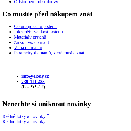
Odstoupení od smlouvy
Co musíte před nákupem znát
Co určuje cenu prstenu
Jak změřit velikost prstenu
Materiály prstenů
Zirkon vs. diamant
Váha diamantů
Parametry diamantů, které musíte znát
info@elody.cz
739 411 233
(Po-Pá 9-17)
Nenechte si uniknout novinky
Reálné fotky a novinky
Reálné fotky a novinky