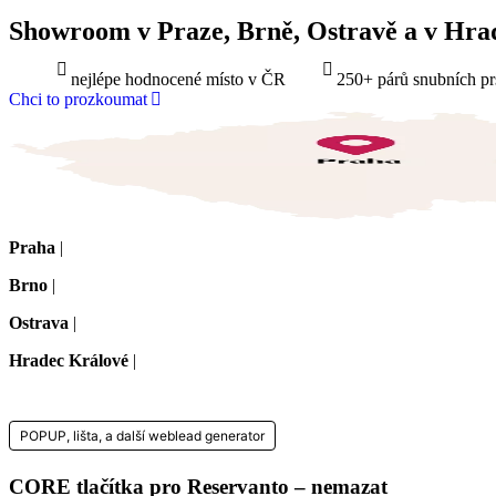
Showroom v Praze, Brně, Ostravě a v Hra
nejlépe hodnocené místo v ČR
250+ párů snubních pr
Chci to prozkoumat
Praha
|
Na dělostřílnách 1060/4, Praha 6-Břevnov
Brno
|
Koliště 1912/13, Brno-střed
Ostrava
|
Českobratrská 1276/9, 702 00 Ostrava
Hradec Králové
|
Masarykovo nám. 1275/1, Hradec Králové
POPUP, lišta, a další weblead generator
CORE tlačítka pro Reservanto – nemazat