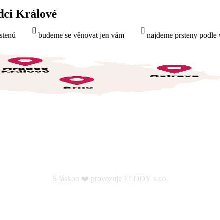
dci Králové
stenů
budeme se věnovat jen vám
najdeme prsteny podle 
S láskou ❤️ provozuje ELODY s.r.o.