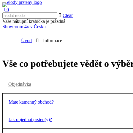
0
Clear
Vaše nákupní krabička je prázdná
Showroom 4x v Česku
Úvod
Informace
Vše co potřebujete vědět o výbě
Objednávka
Máte kamenný obchod?
Jak objednat prsten(y)?
Ano! V Praze, Brně, Ostravě a v Hradci Králové máme krásn
pozvání? :-)