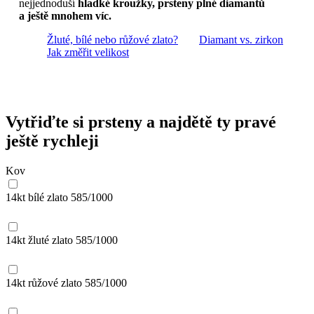
nejjednoduší
hladké kroužky, prsteny plné diamantů
a ještě mnohem víc.
Žluté, bílé nebo růžové zlato?
Diamant vs. zirkon
Jak změřit velikost
Vytřiďte si prsteny a najdětě ty pravé
ještě rychleji
Kov
14kt bílé zlato
585/1000
14kt žluté zlato
585/1000
14kt růžové zlato
585/1000