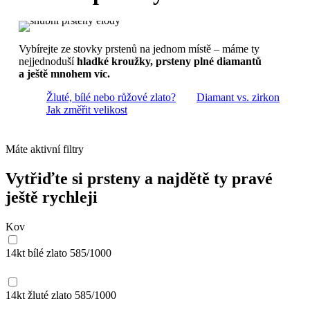
Vybírejte ze stovky prstenů na jednom místě – máme ty
nejjednoduší
hladké kroužky, prsteny plné diamantů
a ještě mnohem víc.
Žluté, bílé nebo růžové zlato?
Diamant vs. zirkon
Jak změřit velikost
Máte aktivní filtry
Vytřiďte si prsteny a najdětě ty pravé
ještě rychleji
Kov
14kt bílé zlato
585/1000
14kt žluté zlato
585/1000