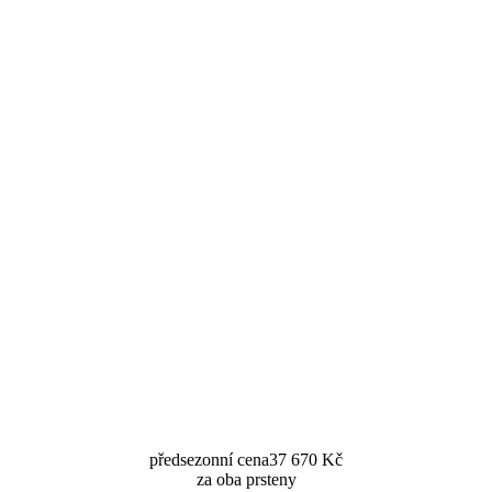
předsezonní cena
37 670 Kč
za oba prsteny