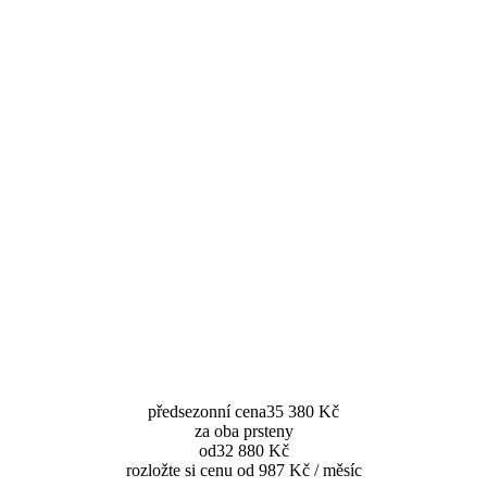
předsezonní cena
35 380 Kč
za oba prsteny
od
32 880 Kč
rozložte si cenu od 987 Kč / měsíc