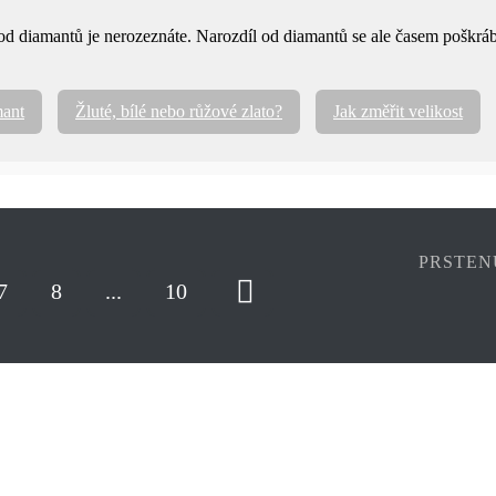
d diamantů je nerozeznáte. Narozdíl od diamantů se ale časem poškrábou
mant
Žluté, bílé nebo růžové zlato?
Jak změřit velikost
PRSTEN
7
8
...
10