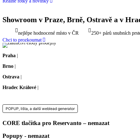
Reálné fotky a novinky
Showroom v Praze, Brně, Ostravě a v Hra
nejlépe hodnocené místo v ČR
250+ párů snubních prst
Chci to prozkoumat
Praha
|
Na dělostřílnách 1060/4, Praha 6-Břevnov
Brno
|
Koliště 1912/13, Brno-střed
Ostrava
|
Českobratrská 1276/9, 702 00 Ostrava
Hradec Králové
|
Masarykovo nám. 1275/1, Hradec Králové
POPUP, lišta, a další weblead generator
CORE tlačítka pro Reservanto – nemazat
Popupy - nemazat