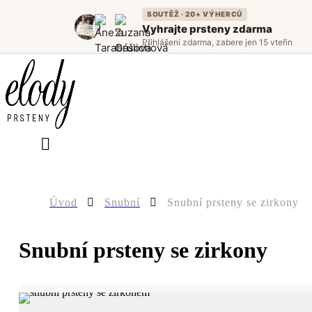
SOUTĚŽ · 20+ VÝHERCŮ
Vyhrajte prsteny zdarma
Přihlášení zdarma, zabere jen 15 vteřin
0
Úvod
Snubní
Snubní prsteny se zirkony
Snubní prsteny se zirkony