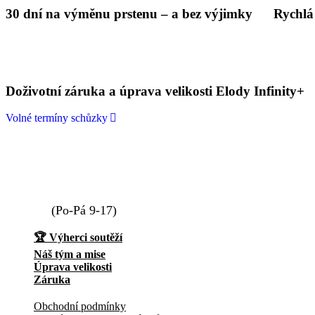
30 dní na výměnu prstenu – a bez výjimky
Rychlá
Doživotní záruka a úprava velikosti Elody Infinity+
Volné termíny schůzky
info@elody.cz
739 411 233
(Po-Pá 9-17)
🏆 Výherci soutěží
Náš tým a mise
Úprava velikosti
Záruka
Obchodní podmínky