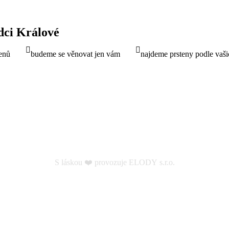
dci Králové
enů
budeme se věnovat jen vám
najdeme prsteny podle vaši
S láskou ❤️ provozuje ELODY s.r.o.