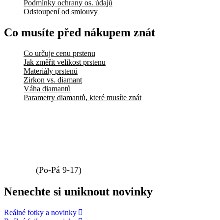
Podmínky ochrany os. údajů
Odstoupení od smlouvy
Co musíte před nákupem znát
Co určuje cenu prstenu
Jak změřit velikost prstenu
Materiály prstenů
Zirkon vs. diamant
Váha diamantů
Parametry diamantů, které musíte znát
info@elody.cz
739 411 233
(Po-Pá 9-17)
Nenechte si uniknout novinky
Reálné fotky a novinky