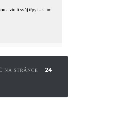
 a ztratí svůj třpyt – s tím
Ů NA STRÁNCE