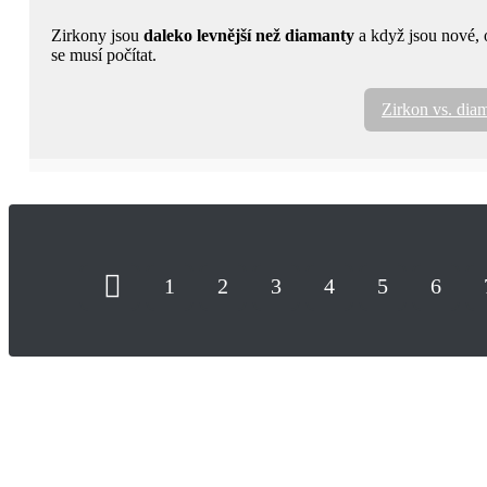
Zirkony jsou
daleko levnější než diamanty
a když jsou nové, o
se musí počítat.
Zirkon vs. dia
1
2
3
4
5
6