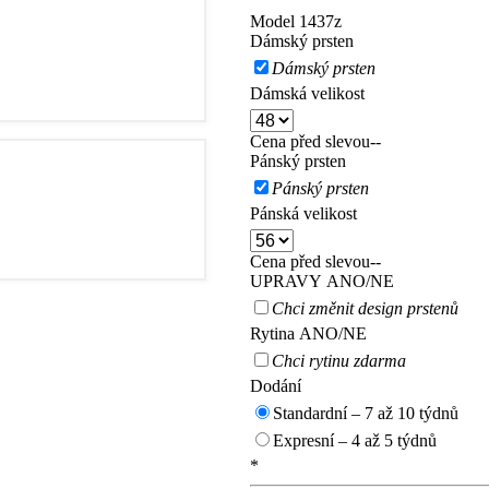
Model
1437z
Dámský prsten
Dámský prsten
dou vaše prsteny ještě
Dámská velikost
Cena před slevou
--
Pánský prsten
Pánský prsten
Pánská velikost
ích a zásnubních prstenů
Cena před slevou
--
UPRAVY ANO/NE
Chci změnit design prstenů
Rytina ANO/NE
Chci rytinu zdarma
Dodání
Standardní – 7 až 10 týdnů
Expresní – 4 až 5 týdnů
*