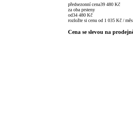
předsezonní cena
39 480 Kč
za oba prsteny
od
34 480 Kč
rozložte si cenu od 1 035 Kč / měs
Cena se slevou na prodejn
Rozložte si cenu od 1 035 Kč / mě
Díky této akci vás budou s
máme volné termíny schů
+
–