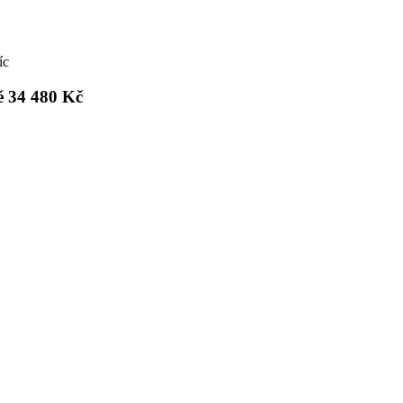
íc
ě
34 480 Kč
síc
tát prstýnky při výběru na prodejně méně. Ještě
zek.
Klikněte zde
a vyberte si termín návštěvy!