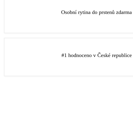
Více o rytí
Osobní rytina do prstenů zdarma
speciálnější.
Do prstenů vám zdarma vyryjeme libovolný text, díky kterému bu
#1 hodnoceno v České republice
v České republice podle recenzí na Google a Facebooku.
Zlatnictví Elody je nejlépe hodnocené zlatnictví pro výběr snubn