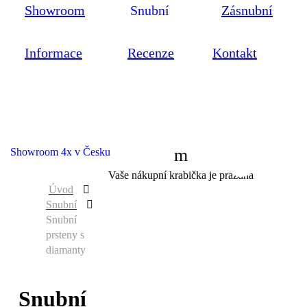
Showroom
Snubní
Zásnubní
Informace
Recenze
Kontakt
Showroom 4x v Česku
0
Vaše nákupní krabička je prázdná
Úvod
Snubní
Snubní
prsteny s
diamanty
Snubní