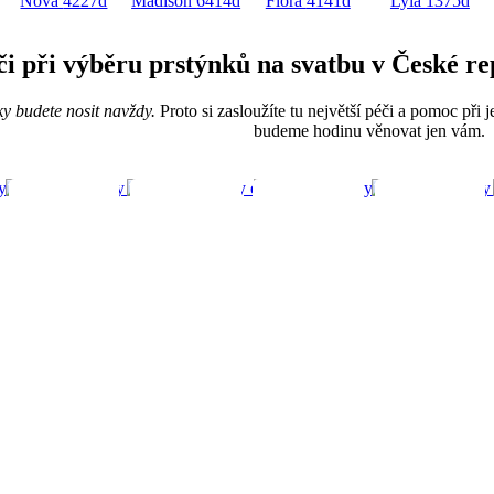
Nova
4227d
Madison
6414d
Flora
4141d
Lyla
1375d
éči při výběru prstýnků na svatbu v České re
ky budete nosit navždy.
Proto si zasloužíte tu největší péči a pomoc při 
budeme hodinu věnovat jen vám.