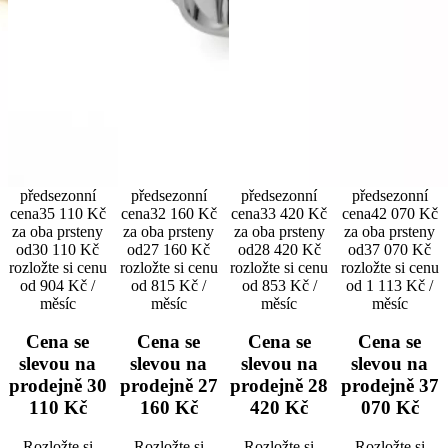
předsezonní
předsezonní
předsezonní
předsezonní
cena
35 110 Kč
cena
32 160 Kč
cena
33 420 Kč
cena
42 070 Kč
za oba prsteny
za oba prsteny
za oba prsteny
za oba prsteny
od
30 110 Kč
od
27 160 Kč
od
28 420 Kč
od
37 070 Kč
rozložte si cenu
rozložte si cenu
rozložte si cenu
rozložte si cenu
od 904 Kč /
od 815 Kč /
od 853 Kč /
od 1 113 Kč /
měsíc
měsíc
měsíc
měsíc
Cena se
Cena se
Cena se
Cena se
slevou na
slevou na
slevou na
slevou na
prodejně
30
prodejně
27
prodejně
28
prodejně
37
110 Kč
160 Kč
420 Kč
070 Kč
Rozložte si
Rozložte si
Rozložte si
Rozložte si