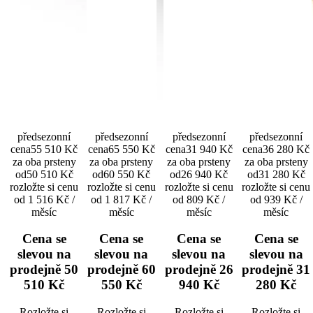
předsezonní
předsezonní
předsezonní
předsezonní
cena
55 510 Kč
cena
65 550 Kč
cena
31 940 Kč
cena
36 280 Kč
za oba prsteny
za oba prsteny
za oba prsteny
za oba prsteny
od
50 510 Kč
od
60 550 Kč
od
26 940 Kč
od
31 280 Kč
rozložte si cenu
rozložte si cenu
rozložte si cenu
rozložte si cenu
od 1 516 Kč /
od 1 817 Kč /
od 809 Kč /
od 939 Kč /
měsíc
měsíc
měsíc
měsíc
Cena se
Cena se
Cena se
Cena se
slevou na
slevou na
slevou na
slevou na
prodejně
50
prodejně
60
prodejně
26
prodejně
31
510 Kč
550 Kč
940 Kč
280 Kč
Rozložte si
Rozložte si
Rozložte si
Rozložte si