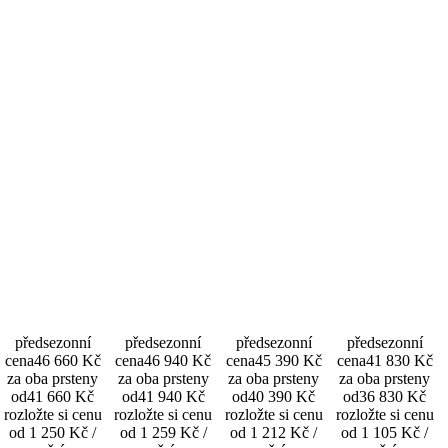
předsezonní
předsezonní
předsezonní
předsezonní
cena
46 660 Kč
cena
46 940 Kč
cena
45 390 Kč
cena
41 830 Kč
za oba prsteny
za oba prsteny
za oba prsteny
za oba prsteny
od
41 660 Kč
od
41 940 Kč
od
40 390 Kč
od
36 830 Kč
rozložte si cenu
rozložte si cenu
rozložte si cenu
rozložte si cenu
od 1 250 Kč /
od 1 259 Kč /
od 1 212 Kč /
od 1 105 Kč /