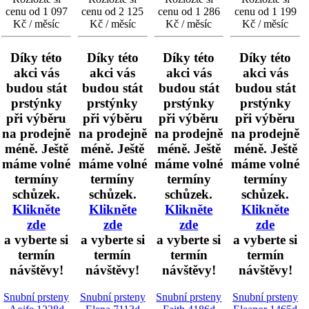
cenu od 1 097
cenu od 2 125
cenu od 1 286
cenu od 1 199
Kč / měsíc
Kč / měsíc
Kč / měsíc
Kč / měsíc
Díky této
Díky této
Díky této
Díky této
akci vás
akci vás
akci vás
akci vás
budou stát
budou stát
budou stát
budou stát
prstýnky
prstýnky
prstýnky
prstýnky
při výběru
při výběru
při výběru
při výběru
na prodejně
na prodejně
na prodejně
na prodejně
méně. Ještě
méně. Ještě
méně. Ještě
méně. Ještě
máme volné
máme volné
máme volné
máme volné
termíny
termíny
termíny
termíny
schůzek.
schůzek.
schůzek.
schůzek.
Klikněte
Klikněte
Klikněte
Klikněte
zde
zde
zde
zde
a vyberte si
a vyberte si
a vyberte si
a vyberte si
termín
termín
termín
termín
návštěvy!
návštěvy!
návštěvy!
návštěvy!
Snubní prsteny
Snubní prsteny
Snubní prsteny
Snubní prsteny