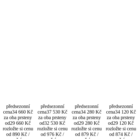
předsezonní
předsezonní
předsezonní
předsezonní
cena
34 660 Kč
cena
37 530 Kč
cena
34 280 Kč
cena
34 120 Kč
za oba prsteny
za oba prsteny
za oba prsteny
za oba prsteny
od
29 660 Kč
od
32 530 Kč
od
29 280 Kč
od
29 120 Kč
rozložte si cenu
rozložte si cenu
rozložte si cenu
rozložte si cenu
od 890 Kč /
od 976 Kč /
od 879 Kč /
od 874 Kč /