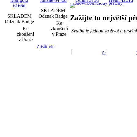
Marigold
Juliane
6442d
Quinn
375d
Heidi
4221d
6166d
SKLADEM
SKLADEM
Odznak Badge
Zažijte tu největší p
Odznak Badge
Ke
Ke
zkoušení
Svatba je jednou za život a prstýn
zkoušení
v Praze
v Praze
Zjistit víc