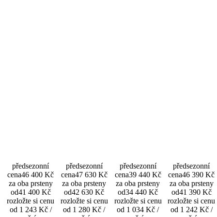
předsezonní
předsezonní
předsezonní
předsezonní
cena
46 400 Kč
cena
47 630 Kč
cena
39 440 Kč
cena
46 390 Kč
za oba prsteny
za oba prsteny
za oba prsteny
za oba prsteny
od
41 400 Kč
od
42 630 Kč
od
34 440 Kč
od
41 390 Kč
rozložte si cenu
rozložte si cenu
rozložte si cenu
rozložte si cenu
od 1 243 Kč /
od 1 280 Kč /
od 1 034 Kč /
od 1 242 Kč /