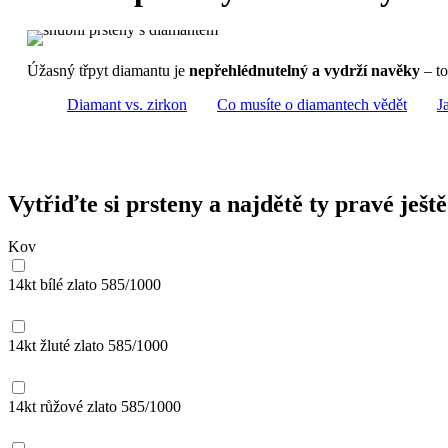
Úžasný třpyt diamantu je
nepřehlédnutelný a vydrží navěky
– to
Diamant vs. zirkon
Co musíte o diamantech vědět
J
Vytřiďte si prsteny a najdětě ty pravé ještě
Kov
14kt bílé zlato
585/1000
14kt žluté zlato
585/1000
14kt růžové zlato
585/1000