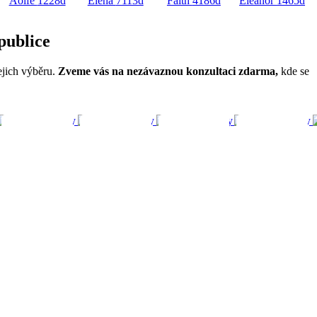
Aoife
1228d
Elena
7113d
Faith
4186d
Eleanor
1465d
publice
jejich výběru.
Zveme vás na nezávaznou konzultaci zdarma,
kde se