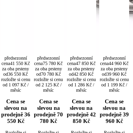
předsezonní
předsezonní
předsezonní
předsezonní
cena
41 550 Kč
cena
75 780 Kč
cena
47 850 Kč
cena
44 960 Kč
za oba prsteny
za oba prsteny
za oba prsteny
za oba prsteny
od
36 550 Kč
od
70 780 Kč
od
42 850 Kč
od
39 960 Kč
rozložte si cenu
rozložte si cenu
rozložte si cenu
rozložte si cenu
od 1 097 Kč /
od 2 125 Kč /
od 1 286 Kč /
od 1 199 Kč /
měsíc
měsíc
měsíc
měsíc
Cena se
Cena se
Cena se
Cena se
slevou na
slevou na
slevou na
slevou na
prodejně
36
prodejně
70
prodejně
42
prodejně
39
550 Kč
780 Kč
850 Kč
960 Kč
Rozložte si
Rozložte si
Rozložte si
Rozložte si