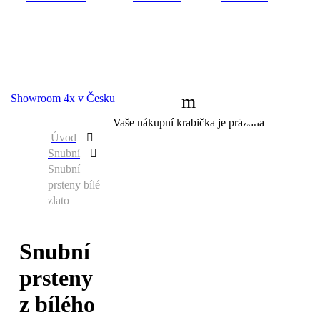
Showroom 4x v Česku
0
Vaše nákupní krabička je prázdná
Úvod
Snubní
Snubní
prsteny bílé
zlato
Snubní
prsteny
z bílého