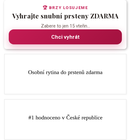
🏆 BRZY LOSUJEME
Vyhrajte snubní prsteny ZDARMA
Zabere to jen 15 vteřin...
Chci vyhrát
Více o rytí
Osobní rytina do prstenů zdarma
kterému budou vaše prsteny ještě speciálnější.
Do prstenů vám zdarma vyryjeme libovolný text, díky
republice podle recenzí na Google a Facebooku.
#1 hodnoceno v České republice
výběr snubních a zásnubních prstenů v České
Zlatnictví Elody je nejlépe hodnocené zlatnictví pro