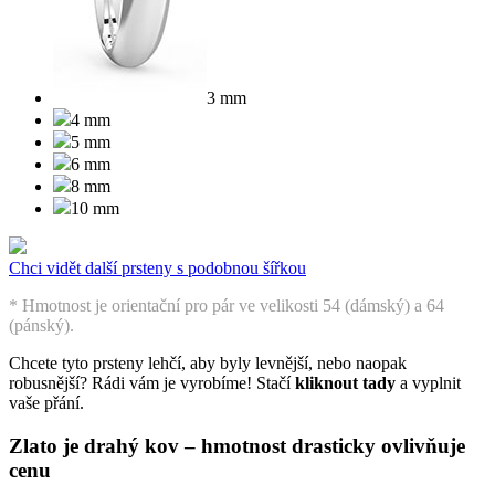
3 mm
4 mm
5 mm
6 mm
8 mm
10 mm
Chci vidět další prsteny s podobnou šířkou
* Hmotnost je orientační pro pár ve velikosti 54 (dámský) a 64
(pánský).
Chcete tyto prsteny lehčí, aby byly levnější, nebo naopak
robusnější? Rádi vám je vyrobíme! Stačí
kliknout tady
a vyplnit
vaše přání
.
Zlato je drahý kov – hmotnost drasticky ovlivňuje
cenu