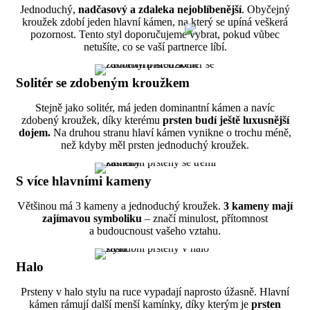
Jednoduchý,
nadčasový a zdaleka nejoblíbenější
. Obyčejný
kroužek zdobí jeden hlavní kámen, na který se upíná veškerá
pozornost. Tento styl doporučujeme vybrat, pokud vůbec
netušíte, co se vaší partnerce líbí.
Solitér se zdobeným kroužkem
Stejně jako solitér, má jeden dominantní kámen a navíc
zdobený kroužek, díky kterému
prsten budí ještě luxusnější
dojem.
Na druhou stranu hlaví kámen vynikne o trochu méně,
než kdyby měl prsten jednoduchý kroužek.
S více hlavními kameny
Většinou má 3 kameny a jednoduchý kroužek.
3 kameny mají
zajímavou symboliku
– značí minulost, přítomnost
a budoucnoust vašeho vztahu.
Halo
Prsteny v halo stylu na ruce vypadají naprosto úžasně. Hlavní
kámen rámují další menší kamínky, díky kterým je
prsten