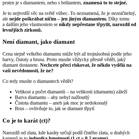
prsten je s diamantem, nebo s briliantem,
znamená to to stejné.
Je to nejtvrdší věc na světě vůbec. To neznamená, že je nezničitelný,
ale
nejde poškrábat ničím – jen jiným diamantem.
Díky tomu
a dalším jeho vlastnostem se
nikdy nepřestane třpytit, narozdíl od
levnějších zirkonů.
Není diamant, jako diamant
Cena stejně velkého diamantu může být až trojnásobná podle jeho
barvy, čistoty a brusu. Proto musíte vždycky přesně vědět, jaký
diamant dostanete.
Nechcete přeci riskovat, že někdo vydělá na
vaší nevědomosti, že ne?
Co tedy musíte o diamantech vědět?
Velikost a počet diamantů – na velikosti (diamantu) záleží
Barva diamantu – aby nebyl nažloutlý
Čistota diamantu – aneb jak moc je nedokonalý
Brus – ovlivňuje to, jak se diamant třpytí
Co je to karát (ct)?
Narozdíl od zlata, kde karáty určují podíl čistého zlata, u drahých
kamenů je to
jednotka hmotnosti (1 ct = 0,2 gramu)
.