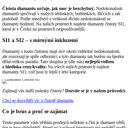
Čistota diamantu určuje, jak moc je bezchybný.
Nedokonalosti
diamantů spočívají v malých trhlinkách, bublinkách, flíčcích a tak
podobně. Podle množství a velikosti těchto nedokonalostí se
diamanty hodnotí. Na našich prstenech najdete diamanty čistoty SI1,
která je v Česku na prstenech nejpoužívanější.
SI1 a SI2 – s mírnými inkluzemi
Diamanty s touto čistotou mají sice okem viditelné nedokonalosti,
ale rozeznají je spíše odborníci a tyto diamanty tak budou na šperku
dělat velkou parádu. Tato skupina je (dle nás)
nejlepší volbou
z hlediska ceny/kvality.
Na všech našich prstenech najdete
diamanty SI1, což jsou ty lepší z této kategorie.
Zajímají vás další známky čistoty?
Dozvíte se je v našem průvodci.
Chci se dozvědět víc o čistotě diamantu
Co je brus a proč se zajímat
Tento parametr vám většina prodejců neřekne a čím je diamant větší,
tím je brus důležitější. Hned po karátové hmotnosti má největší podíl