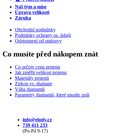
Náš tým a mise
Úprava velikosti
Záruka
Obchodní podmínky
Podmínky ochrany os. údajů
Odstoupení od smlouvy
Co musíte před nákupem znát
Co určuje cenu prstenu
Jak změřit velikost prstenu
Materiály prstenů
Zirkon vs. diamant
Váha diamantů
Parametry diamantů, které musíte znát
info@elody.cz
739 411 233
(Po-Pá 9-17)