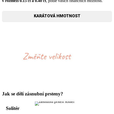
v rozmezí 0.15 ct a 0.40 ct
, podle vašich finančních možností.
KARÁTOVÁ HMOTNOST
Jak se dělí zásnubní prsteny?
Solitér