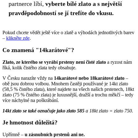
partnerce líbí,
vyberte bílé zlato a s největší
pravděpodobností se jí trefíte do vkusu.
Pokud chcete vědět ještě více o zlatě a výhodách jednotlivých barev
–
klikněte zde
.
Co znamená "14karátové"?
Zlato, ze kterého se vyrábí prsteny není čisté zlato
a ryzost nám
říká, kolik čistého zlata tedy obsahuje.
V Česku narazíte vždy na
14karátové nebo 18karátové zlato
–
obě jsou dobrou volbou. Mnohem častěji používané je 14kt zlato
(58,5 % čistého zlata), které najdete na všech našich prstenech, 18kt
zlato (75 % čistého zlata) je luxusnější, dražší a trochu měkčí – tedy
více náchylné na poškrábání.
14kt zlato se také označuje jako zlato 585
a 18kt zlato = zlato 750.
Je hmotnost důležitá?
Upřímně –
u zásnubních prstenů ani ne.