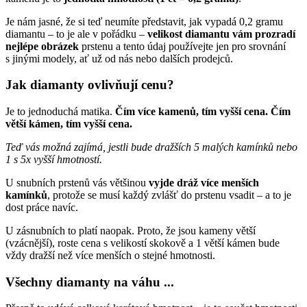
Je nám jasné, že si teď neumíte představit, jak vypadá 0,2 gramu
diamantu – to je ale v pořádku –
velikost diamantu vám prozradí
nejlépe obrázek
prstenu a tento údaj používejte jen pro srovnání
s jinými modely, ať už od nás nebo dalších prodejců.
Jak diamanty ovlivňují cenu?
Je to jednoduchá matika.
Čím více kamenů, tím vyšší cena. Čím
větší kámen, tím vyšší cena.
Teď vás možná zajímá, jestli bude dražších 5 malých kamínků nebo
1 s 5x vyšší hmotností.
U snubních prstenů vás většinou
vyjde dráž více menších
kamínků
, protože se musí každý zvlášť do prstenu vsadit – a to je
dost práce navíc.
U zásnubních to platí naopak. Proto, že jsou kameny větší
(vzácnější), roste cena s velikostí skokově a 1 větší kámen bude
vždy dražší než více menších o stejné hmotnosti.
Všechny diamanty na váhu ...