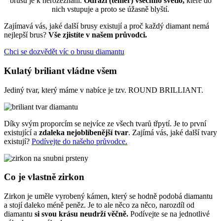
brusu je k nerozeznání.
Odráží (téměr) všechno světlo,
které do
nich vstupuje a proto se úžasně blyští.
Zajímavá vás, jaké další brusy existují a proč každý diamant nemá
nejlepší brus?
Vše zjistíte v našem průvodci.
Chci se dozvědět víc o brusu diamantu
Kulatý briliant vládne všem
Jediný tvar, který máme v nabíce je tzv. ROUND BRILLIANT.
Díky svým proporcím se nejvíce ze všech tvarů třpytí. Je to první
existující a
zdaleka nejoblíbenější tvar
. Zajímá vás, jaké další tvary
existují?
Podívejte do našeho průvodce.
Co je vlastně zirkon
Zirkon je uměle vyrobený kámen, který se hodně podobá diamantu
a stojí daleko méně peněz. Je to ale něco za něco, narozdíl od
diamantu
si svou krásu neudrží věčně.
Podívejte se na jednotlivé