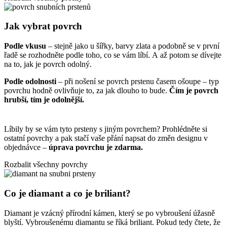
Jak vybrat povrch
Podle vkusu
– stejně jako u šířky, barvy zlata a podobně se v první
řadě se rozhodněte podle toho, co se vám líbí. A až potom se dívejte
na to, jak je povrch odolný.
Podle odolnosti
– při nošení se povrch prstenu časem ošoupe – typ
povrchu hodně ovlivňuje to, za jak dlouho to bude.
Čím je povrch
hrubší, tím je odolnější.
Líbily by se vám tyto prsteny s jiným povrchem? Prohlédněte si
ostatní povrchy
a pak stačí vaše přání napsat do změn designu v
objednávce –
úprava povrchu je zdarma.
Rozbalit všechny povrchy
Co je diamant a co je briliant?
Diamant je vzácný přírodní kámen, který se po vybroušení úžasně
blyští. Vybroušenému diamantu se říká briliant. Pokud tedy čtete, že