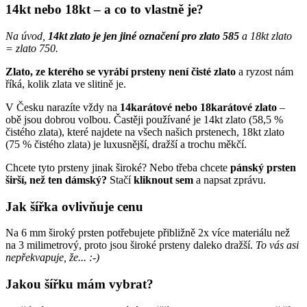
14kt nebo 18kt – a co to vlastně je?
Na úvod,
14kt zlato je jen jiné označení pro zlato 585
a 18kt zlato
= zlato 750.
Zlato, ze kterého se vyrábí prsteny není čisté zlato
a ryzost nám
říká, kolik zlata ve slitině je.
V Česku narazíte vždy na
14karátové nebo 18karátové zlato
–
obě jsou dobrou volbou. Častěji používané je 14kt zlato (58,5 %
čistého zlata), které najdete na všech našich prstenech, 18kt zlato
(75 % čistého zlata) je luxusnější, dražší a trochu měkčí.
Chcete tyto prsteny jinak široké? Nebo třeba chcete
pánský prsten
širší, než ten dámský?
Stačí
kliknout sem
a napsat zprávu
.
Jak šířka ovlivňuje cenu
Na 6 mm široký prsten potřebujete přibližně 2x více materiálu než
na 3 milimetrový, proto jsou široké prsteny daleko dražší.
To vás asi
nepřekvapuje, že... :-)
Jakou šířku mám vybrat?