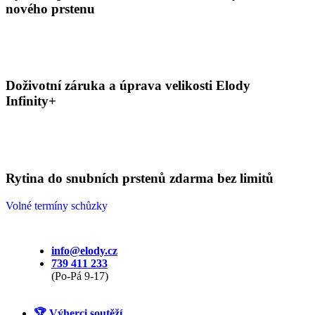
nového prstenu
Doživotní záruka a úprava velikosti Elody
Infinity+
Rytina do snubních prstenů zdarma bez limitů
Volné termíny schůzky
info@elody.cz
739 411 233
(Po-Pá 9-17)
🏆 Výherci soutěží