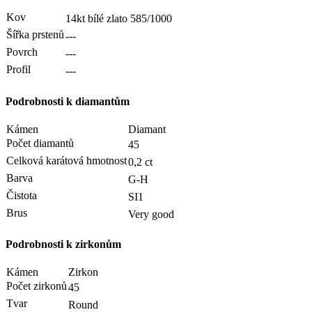
Kov
14kt bílé zlato
585/1000
Šířka prstenů
---
Povrch
---
Profil
---
Podrobnosti k diamantům
Kámen
Diamant
Počet diamantů
45
Celková karátová hmotnost
0,2 ct
Barva
G-H
Čistota
SI1
Brus
Very good
Podrobnosti k zirkonům
Kámen
Zirkon
Počet zirkonů
45
Tvar
Round