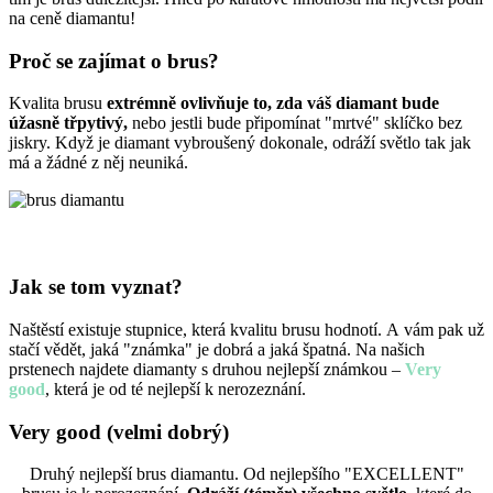
na ceně diamantu!
Proč se zajímat o brus?
Kvalita brusu
extrémně ovlivňuje to, zda váš diamant bude
úžasně třpytivý,
nebo jestli bude připomínat "mrtvé" sklíčko bez
jiskry. Když je diamant vybroušený dokonale, odráží světlo tak jak
má a žádné z něj neuniká.
Jak se tom vyznat?
Naštěstí existuje stupnice, která kvalitu brusu hodnotí. A vám pak už
stačí vědět, jaká "známka" je dobrá a jaká špatná. Na našich
prstenech najdete diamanty s druhou nejlepší známkou –
Very
good
, která je od té nejlepší k nerozeznání.
Very good
(velmi dobrý)
Druhý nejlepší brus diamantu. Od nejlepšího "EXCELLENT"