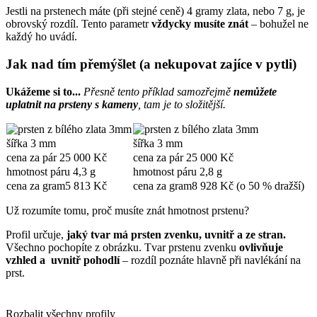
Jestli na prstenech máte (při stejné ceně) 4 gramy zlata, nebo 7 g, je
obrovský rozdíl. Tento parametr
vždycky musíte znát
– bohužel ne
každý ho uvádí.
Jak nad tím přemýšlet (a nekupovat zajíce v pytli)
Ukážeme si to...
Přesně tento příklad samozřejmě
nemůžete
uplatnit na prsteny s kameny
, tam je to složitější.
šířka
3 mm
šířka
3 mm
cena za pár
25 000 Kč
cena za pár
25 000 Kč
hmotnost páru
4,3 g
hmotnost páru
2,8 g
cena za gram
5 813 Kč
cena za gram
8 928 Kč (o 50 % dražší)
Už rozumíte tomu, proč musíte znát hmotnost prstenu?
Profil určuje,
jaký tvar má prsten zvenku, uvnitř a ze stran.
Všechno pochopíte z obrázku. Tvar prstenu zvenku
ovlivňuje
vzhled a uvnitř pohodlí
– rozdíl poznáte hlavně při navlékání na
prst.
Rozbalit všechny profily