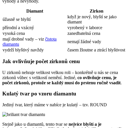
výhody a nevýhody.
Diamant
Zirkon
když je nový, blyští se jako
úžasně se blyští
diamant
přírodní a vzácný
vyrobený v laborce
vysoká cena
zanedbatelná cena
mají drobné vady – viz
čistota
nemají žádné vady
diamantu
vydrží blyštivý navždy
časem žloutne a ztrácí blyštivost
Jak ovlivňuje počet zirkonů cenu
U zirkonů nehraje velikost velkou roli – konkrétně u nás se cena
zirkonů vůbec s velikostí nemění. Jediné,
co ovlivňuje cenu, je
počet zirkonů, protože se každý musí do prstenu ručně vsadit
.
Kulatý tvar po vzoru diamantu
Jediný tvar, který máme v nabíce je kulatý – tzv. ROUND
Stejně jako u diamantů, tento tvar se
nejvíce blyští a je