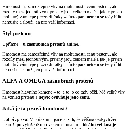
Hmotnost má samozřejmě vliv na mohutnost i cenu prstenu, ale
rozdíly mezi jednotlivými prsteny jsou celkem malé a jak je prsten
mohutný vám lépe prozradí fotky – tímto parametrem se tedy řídit
nemusíte a slouží jen pro vaší informaci.
Styl prstenu
Upřímně –
u zásnubních prstenů ani ne.
Hmotnost má samozřejmě vliv na mohutnost i cenu prstenu, ale
rozdíly mezi jednotlivými prsteny jsou celkem malé a jak je prsten
mohutný vám lépe prozradí fotky – tímto parametrem se tedy řídit
nemusíte a slouží jen pro vaší informaci.
ALFA A OMEGA zásnubních prstenů
Hmotnost hlavního kamene – to je to, o co tady běží. Má velký vliv
na vzhled prstenu a
nejvíc ovlivňuje jeho cenu.
Jaká je ta pravá hmotnost?
Dobrá zpráva! V průzkumu jsme zjistili, že většina českých žen
netouží po vyloženě obrovském diamantu –
ideální velikost je