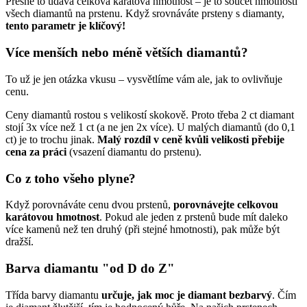
Přesně to udává celková karátová hmotnost – je to součet hmotnosti
všech diamantů na prstenu. Když srovnáváte prsteny s diamanty,
tento parametr je klíčový!
Více menších nebo méně větších diamantů?
To už je jen otázka vkusu – vysvětlíme vám ale, jak to ovlivňuje
cenu.
Ceny diamantů rostou s velikostí skokově. Proto třeba 2 ct diamant
stojí 3x více než 1 ct (a ne jen 2x více). U malých diamantů (do 0,1
ct) je to trochu jinak.
Malý rozdíl v ceně kvůli velikosti přebije
cena za práci
(vsazení diamantu do prstenu).
Co z toho všeho plyne?
Když porovnáváte cenu dvou prstenů,
porovnávejte celkovou
karátovou hmotnost
. Pokud ale jeden z prstenů bude mít daleko
více kamenů než ten druhý (při stejné hmotnosti), pak může být
dražší.
Barva diamantu "od D do Z"
Třída barvy diamantu
určuje, jak moc je diamant bezbarvý
. Čím