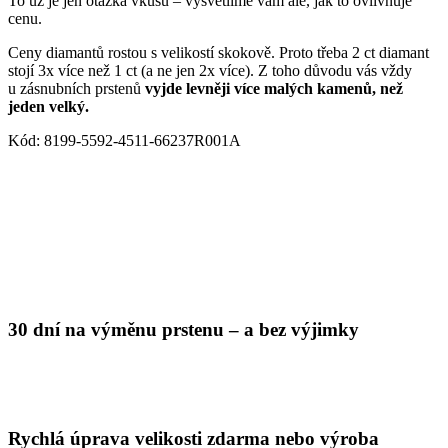
To už je jen otázka vkusu – vysvětlíme vám ale, jak to ovlivňuje
cenu.
Ceny diamantů rostou s velikostí skokově. Proto třeba 2 ct diamant
stojí 3x více než 1 ct (a ne jen 2x více). Z toho důvodu vás vždy
u zásnubních prstenů
vyjde levněji více malých kamenů, než
jeden velký.
Kód: 8199-5592-4511-66237R001A
30 dní na výměnu prstenu – a bez výjimky
Rychlá úprava velikosti zdarma nebo výroba