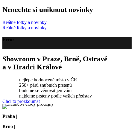
Nenechte si uniknout novinky
Reálné fotky a novinky
Reálné fotky a novinky
Error
Showroom v Praze, Brně, Ostravě
a v Hradci Králové
nejlépe hodnocené místo v ČR
250+ párů snubních prstenů
budeme se věnovat jen vám
najdeme prsteny podle vašich představ
Chci to prozkoumat
Praha
|
Na dělostřílnách 1060/4, Praha 6-Břevnov
Brno
|
Koliště 1912/13, Brno-střed