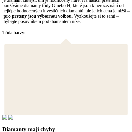
je diamant žlutější, tím je hodnocený hůře. Na našich prstenech
používáme diamanty třídy G nebo H, které jsou k nerozeznání od
nejlépe hodnocených investičních diamantů, ale jejich cena je nižší –
pro prsteny jsou výbornou volbou.
Vyzkoušejte si to sami –
hýbejte posuvníkem pod diamantem níže.
Třída barvy:
Diamanty mají chyby