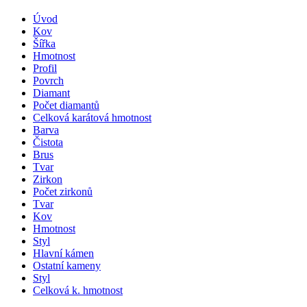
Úvod
Kov
Šířka
Hmotnost
Profil
Povrch
Diamant
Počet diamantů
Celková karátová hmotnost
Barva
Čistota
Brus
Tvar
Zirkon
Počet zirkonů
Tvar
Kov
Hmotnost
Styl
Hlavní kámen
Ostatní kameny
Styl
Celková k. hmotnost